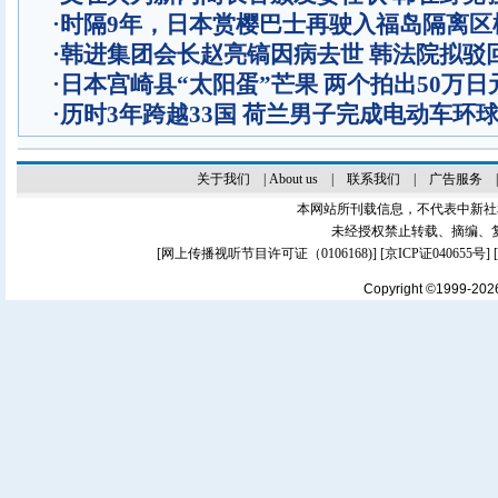
·
时隔9年，日本赏樱巴士再驶入福岛隔离区
·
韩进集团会长赵亮镐因病去世 韩法院拟驳
·
日本宫崎县“太阳蛋”芒果 两个拍出50万日
·
历时3年跨越33国 荷兰男子完成电动车环
关于我们
|
About us
|
联系我们
|
广告服务
本网站所刊载信息，不代表中新社
未经授权禁止转载、摘编、
[
网上传播视听节目许可证（0106168)
] [
京ICP证040655号
]
Copyright ©1999-20