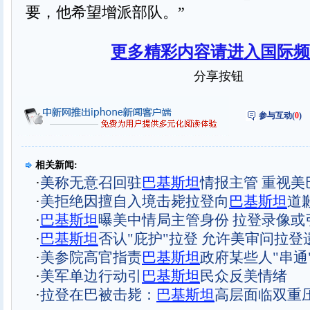
要，他希望增派部队。”
更多精彩内容请进入国际频
分享按钮
参与互动(
0
)
相关新闻:
·
美称无意召回驻
巴基斯坦
情报主管 重视美
·
美拒绝因擅自入境击毙拉登向
巴基斯坦
道
·
巴基斯坦
曝美中情局主管身份 拉登录像或
·
巴基斯坦
否认"庇护"拉登 允许美审问拉登
·
美参院高官指责
巴基斯坦
政府某些人"串通
·
美军单边行动引
巴基斯坦
民众反美情绪
·
拉登在巴被击毙：
巴基斯坦
高层面临双重