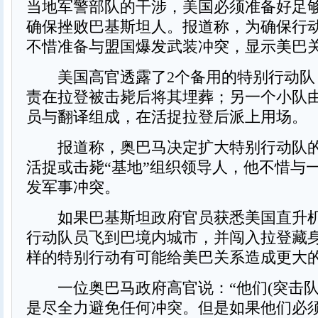
当地军警部队的干涉，美国必须准备好足
确保挫败巴基斯坦人。报道称，为确保行
不惜准备与盟国爆发武装冲突，显示美巴
美国高官透露了2个备用的特别行动队
责在拉登被击毙后将其埋葬；另一个小队
员与翻译组成，在活捉拉登后派上用场。
报道称，奥巴马决定扩大特别行动队的
活捉或击毙“基地”组织领导人，他不惜与
发军事冲突。
如果巴基斯坦政府官员获悉美国直升机
行动队员飞到巴境内城市，并闯入拉登藏
样的特别行动有可能给美巴关系造成更大
一位奥巴马政府高官说：“他们(突击队
是尽全力避免任何冲突。但是如果他们必