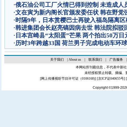
·
俄石油公司工厂火情已得到控制 未造成人
·
文在寅为新内阁长官颁发委任状 韩在野党
·
时隔9年，日本赏樱巴士再驶入福岛隔离区
·
韩进集团会长赵亮镐因病去世 韩法院拟驳
·
日本宫崎县“太阳蛋”芒果 两个拍出50万日
·
历时3年跨越33国 荷兰男子完成电动车环
关于我们
|
About us
|
联系我们
|
广告服务
本网站所刊载信息，不代表中新社
未经授权禁止转载、摘编、
[
网上传播视听节目许可证（0106168)
] [
京ICP证040655号
]
Copyright ©1999-20