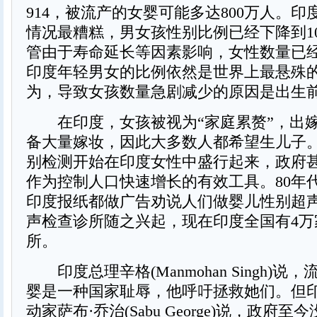
914，被流产的女婴可能多达800万人。
情况最糟糕，男女孩性别比例已经下降到100
管由于寿命延长等因素影响，女性数量已
印度年轻男女的比例依然是世界上最悬殊
为，导致女孩数量急剧减少的原因是出生
在印度，女孩被视为“家庭累赘”，出
备大量嫁妆，因此大多数人都希望生儿子。
别检测开始在印度女性中盛行起来，政府
作为控制人口快速增长的有效工具。80年
印度报纸都做广告劝说人们做婴儿性别超
声检查诊所随之兴起，现在印度全国有4万
所。
印度总理辛格(Manmohan Singh)说
婴是一种国家耻辱，他呼吁拯救她们。但
动家萨布·乔治(Sabu George)说，政府