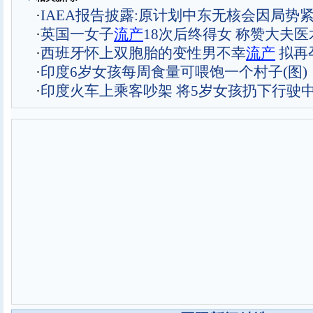
·
IAEA报告披露:原计划中东无核会因局势
·
英国一女子
流产
18次后终得女 称赞大夫
·
西班牙怀上双胞胎的变性男不幸
流产
拟再
·
印度6岁女孩每周食量可喂饱一个村子(图)
·
印度火车上乘客吵架 将5岁女孩扔下行驶