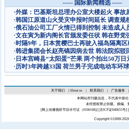
----- 国际新闻精选 -----
·
外媒：巴基斯坦总理办公室大楼起火 事故
·
韩国江原道山火受灾申报时间延长 调查规
·
俄石油公司工厂火情已得到控制 未造成人
·
文在寅为新内阁长官颁发委任状 韩在野党
·
时隔9年，日本赏樱巴士再驶入福岛隔离区
·
韩进集团会长赵亮镐因病去世 韩法院拟驳
·
日本宫崎县“太阳蛋”芒果 两个拍出50万日
·
历时3年跨越33国 荷兰男子完成电动车环
关于我们
|
About us
|
联系我们
|
广告服务
本网站所刊载信息，不代表中新社
未经授权禁止转载、摘编、
[
网上传播视听节目许可证（0106168)
] [
京ICP证040655号
]
Copyright ©1999-20