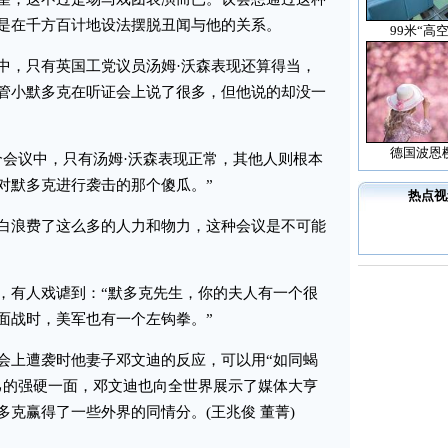
是在千方百计地设法摆脱丑闻与他的关系。
99米“高
，只有英国工党议员汤姆·沃森表现还算得当，
管小默多克在听证会上说了很多，但他说的却没一
德国波恩
会议中，只有汤姆·沃森表现正常，其他人则根本
对默多克进行袭击的那个傻瓜。”
热点视
浪费了这么多的人力和物力，这种会议是不可能
有人戏谑到：“默多克先生，你的夫人有一个很
面战时，美军也有一个左钩拳。”
上遭袭时他妻子邓文迪的反应，可以用“如同蝎
己的强硬一面，邓文迪也向全世界展示了媒体大亨
克赢得了一些外界的同情分。(王兆俊 董菁)