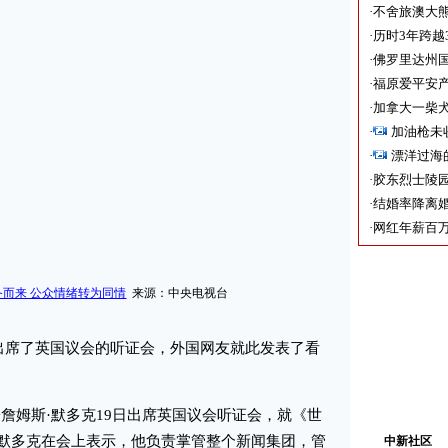
·
不舍旅澳大
·
历时3年跨越
·
佛罗里达州国
·
福原爱平安产
·
加拿大一柴犬
·
加油枪未
·
漂洋过海
·
胶东烈士陵
·
结婚率降离婚
·
网红年薪百万
而来 公众情绪转为同情
来源：中央电视台
出席了英国议会的听证会，外国网友就此发表了看
姆斯·默多克19日出席英国议会听证会，就《世
默多克在会上表示，他负责掌管整个新闻集团，管
中新社区