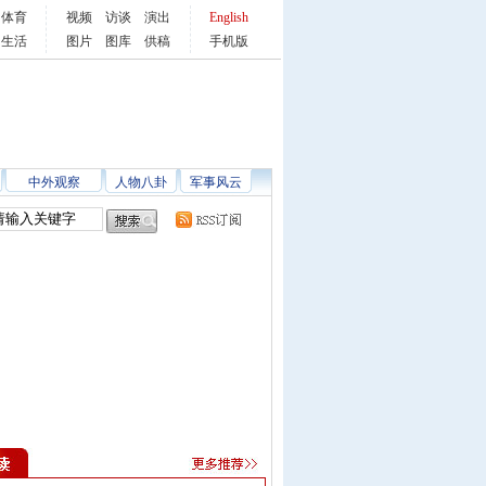
体育
视频
访谈
演出
English
生活
图片
图库
供稿
手机版
中外观察
人物八卦
军事风云