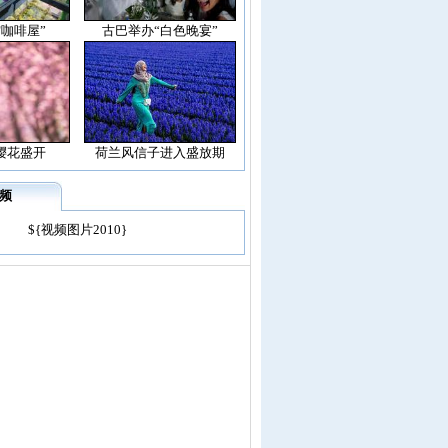
空咖啡屋”
古巴举办“白色晚宴”
樱花盛开
荷兰风信子进入盛放期
频
${视频图片2010}