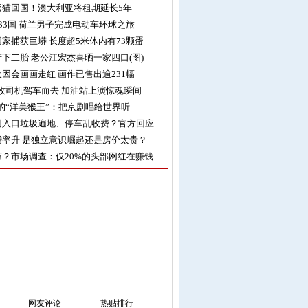
熊猫回国！澳大利亚将租期延长5年
33国 荷兰男子完成电动车环球之旅
家捕获巨蟒 长度超5米体内有73颗蛋
下二胎 老公江宏杰喜晒一家四口(图)
因会画画走红 画作已售出逾231幅
收司机驾车而去 加油站上演惊魂瞬间
的“洋美猴王”：把京剧唱给世界听
园入口垃圾遍地、停车乱收费？官方回应
率升 是独立意识崛起还是房价太贵？
？市场调查：仅20%的头部网红在赚钱
网友评论
热贴排行