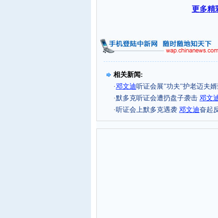
更多精
相关新闻:
·
邓文迪
听证会展"功夫"护老迈夫
·
默多克听证会遭扔盘子袭击
邓文
·
听证会上默多克遇袭
邓文迪
奋起