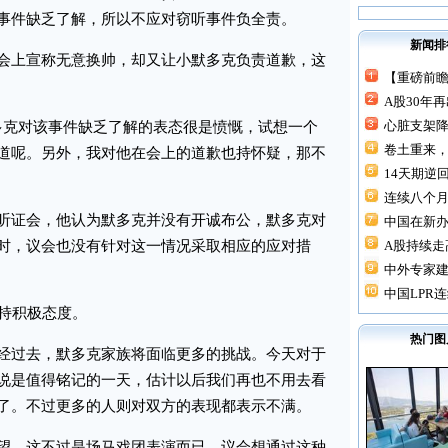
事件缺乏了解，所以不应对窃听事件负全责。
新闻排
上宣称无意换帅，却又让小默多克负责道歉，这
【重磅前瞻
A股30年
心脏支架降价
克对该事件缺乏了解的表态很是愤慨，试想一个
卷土重来，
道呢。另外，我对他在会上的道歉也持怀疑，那不
14天期逆回
连续八个月“
证会，他认为默多克并没有开诚布公，默多克对
中国在新
时，议会也没有针对这一情况采取相应的应对措
A股持续走高
中外专家建
中国LPR连
持积极态度。
热门图
过去，默多克家族将面临更多的挑战。今天对于
说是值得铭记的一天，估计以后我们再也不用去看
了。不过更多的人则对双方的表现都表示不满。
，这不过是场马戏团表演而已。议会想通过这种