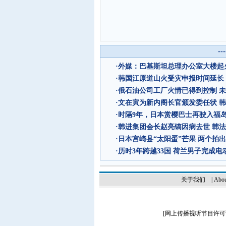
--
·
外媒：巴基斯坦总理办公室大楼起
·
韩国江原道山火受灾申报时间延长
·
俄石油公司工厂火情已得到控制 
·
文在寅为新内阁长官颁发委任状 
·
时隔9年，日本赏樱巴士再驶入福
·
韩进集团会长赵亮镐因病去世 韩
·
日本宫崎县“太阳蛋”芒果 两个拍出
·
历时3年跨越33国 荷兰男子完成
关于我们
|
Abou
[
网上传播视听节目许可证（