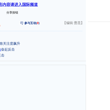
彩内容请进入国际频道
分享按钮
【编辑:曹昆】
参与互动(
0
)
婿致关注度飙升
迪
奋起反击
反击