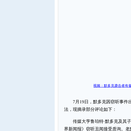
视频：默多克袭击者有备
7月19日，默多克因窃听事件
法，现摘录部分评论如下：
传媒大亨鲁珀特·默多克及其子詹
界新闻报》窃听丑闻接受质询。老