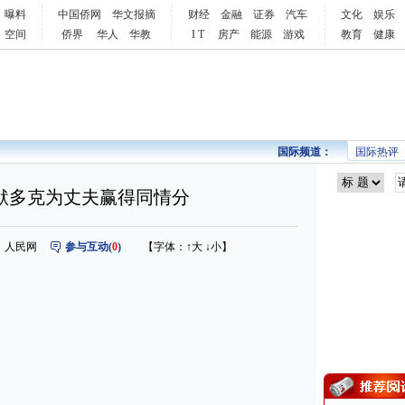
曝料
中国侨网
华文报摘
财经
金融
证券
汽车
文化
娱乐
空间
侨界
华人
华教
I T
房产
能源
游戏
教育
健康
国际频道：
国际热评
默多克为丈夫赢得同情分
 来源：人民网
参与互动(
0
)
【字体：
↑大
↓小
】