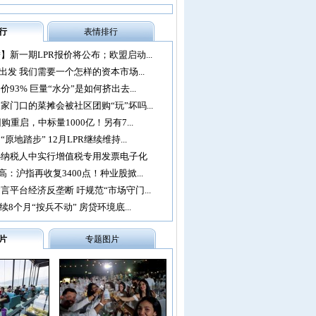
行
表情排行
】新一期LPR报价将公布；欧盟启动...
再出发 我们需要一个怎样的资本市场...
93% 巨量“水分”是如何挤出去...
家门口的菜摊会被社区团购“玩”坏吗...
购重启，中标量1000亿！另有7...
原地踏步” 12月LPR继续维持...
办纳税人中实行增值税专用发票电子化
：沪指再收复3400点！种业股掀...
言平台经济反垄断 吁规范“市场守门...
续8个月“按兵不动” 房贷环境底...
片
专题图片