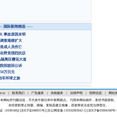
--- 国际新闻精选 -----
火 事故原因未明
 调查规模扩大
未造成人员伤亡
韩在野党强烈抗议
岛隔离区樱花大道
法院拟驳回公诉
50万日元
电动车环球之旅
t us
|
联系我们
|
广告服务
|
供稿服务
|
法律声明
|
招聘信息
|
网站
本网站所刊载信息，不代表中新社和中新网观点。 刊用本网站稿件，务经书面授权。
未经授权禁止转载、摘编、复制及建立镜像，违者将依法追究法律责任。
0106168)
] [
京ICP证040655号
] [京公网安备:110102003042-1] [
京ICP备05004340号-