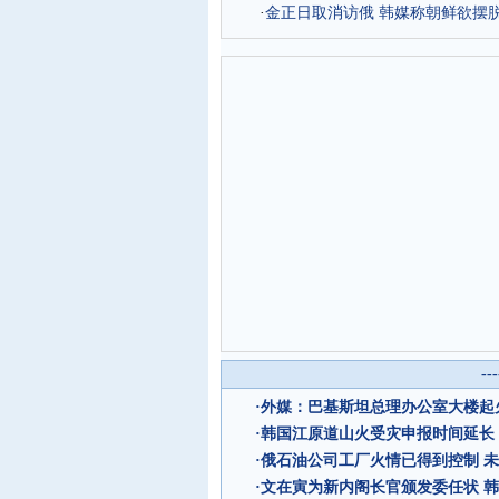
·
金正日取消访俄 韩媒称朝鲜欲摆
--
·
外媒：巴基斯坦总理办公室大楼起
·
韩国江原道山火受灾申报时间延长
·
俄石油公司工厂火情已得到控制 
·
文在寅为新内阁长官颁发委任状 