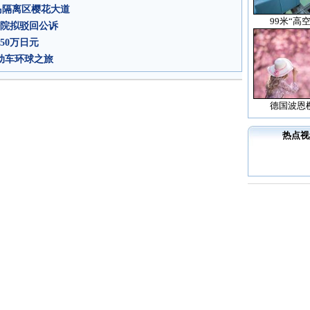
岛隔离区樱花大道
99米“高
法院拟驳回公诉
50万日元
电动车环球之旅
德国波恩
热点视