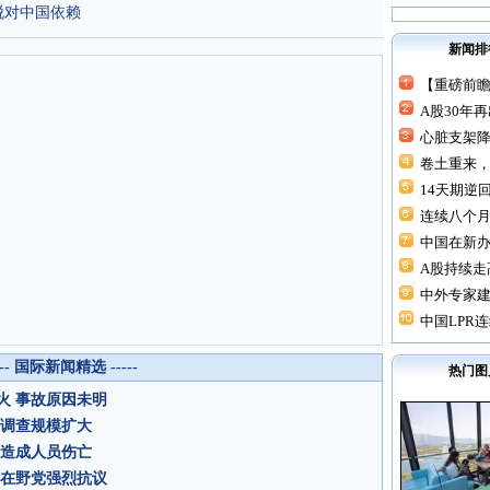
脱对中国依赖
新闻排
【重磅前瞻
A股30年
心脏支架降价
卷土重来，
14天期逆回
连续八个月“
中国在新
A股持续走高
中外专家建
中国LPR连
--- 国际新闻精选 -----
热门图
火 事故原因未明
 调查规模扩大
未造成人员伤亡
韩在野党强烈抗议