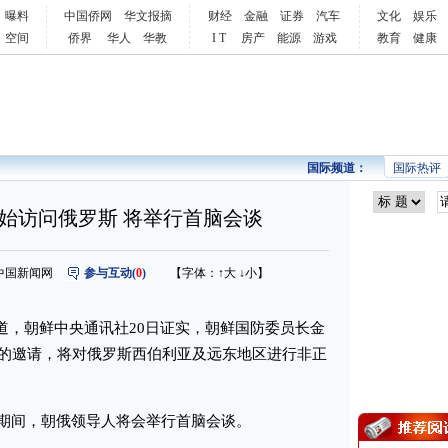
曝料
中国侨网
华文报摘
财经
金融
证券
汽车
文化
娱乐
空间
侨界
华人
华教
I T
房产
能源
游戏
教育
健康
国际频道：
国际热评
始访问俄罗斯 将举行首脑会谈
来源：中国新闻网
参与互动(
0
)
【字体：
↑大
↓小
】
道，朝鲜中央通讯社20日证实，朝鲜国防委员长金
夫的邀请，将对俄罗斯西伯利亚及远东地区进行非正
间，朝俄领导人将会举行首脑会谈。