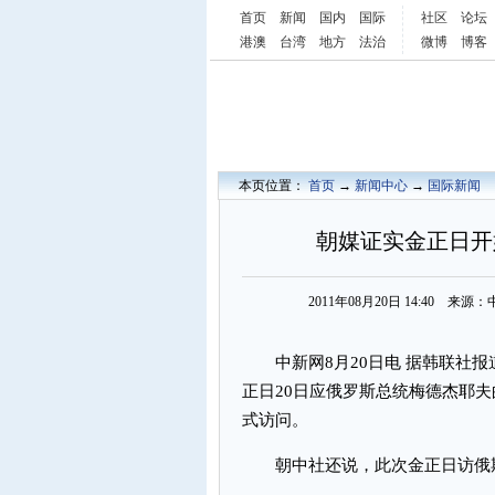
首页
新闻
国内
国际
社区
论坛
港澳
台湾
地方
法治
微博
博客
本页位置：
首页
→
新闻中心
→
国际新闻
朝媒证实金正日开
2011年08月20日 14:40 
中新网8月20日电 据韩联社报
正日20日应俄罗斯总统梅德杰耶
式访问。
朝中社还说，此次金正日访俄期