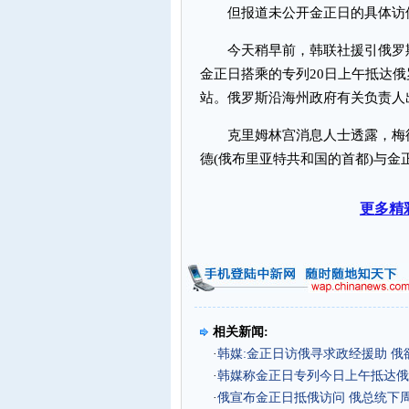
但报道未公开金正日的具体访
今天稍早前，韩联社援引俄罗斯
金正日搭乘的专列20日上午抵达
站。俄罗斯沿海州政府有关负责人
克里姆林宫消息人士透露，梅德
德(俄布里亚特共和国的首都)与金
更多精
相关新闻:
·
韩媒:金正日访俄寻求政经援助 俄
·
韩媒称金正日专列今日上午抵达俄
·
俄宣布金正日抵俄访问 俄总统下