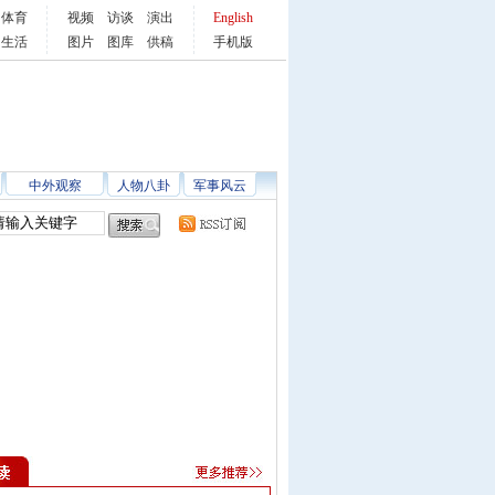
体育
视频
访谈
演出
English
生活
图片
图库
供稿
手机版
中外观察
人物八卦
军事风云