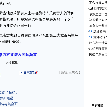
·
不舍旅澳大
俄行程。
·
历时3年跨越
当地政府消息人士与哈桑站有关负责人的话称，
·
佛罗里达州国
俄罗斯哈桑。哈桑站是离朝俄边境最近的一个火车
·
福原爱平安产
出面迎接金正日一行。
·
加拿大一柴犬
·
加油枪未
韦杰夫23日将在西伯利亚东部第二大城市乌兰乌
·
漂洋过海
正日进行会谈。
·
胶东烈士陵
·
结婚率降离婚
彩内容请进入国际频道
·
网红年薪百万
分享按钮
【编辑:王忠会】
参与互动(
0
)
欲促半岛稳定
罗斯哈桑
周将与其会面
中新社区