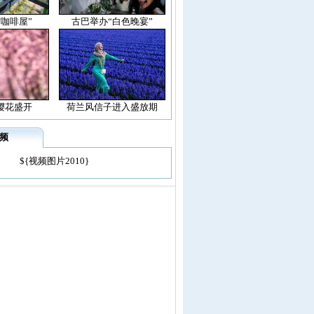
空咖啡屋”
古巴举办“白色晚宴”
樱花盛开
荷兰风信子进入盛放期
频
${视频图片2010}