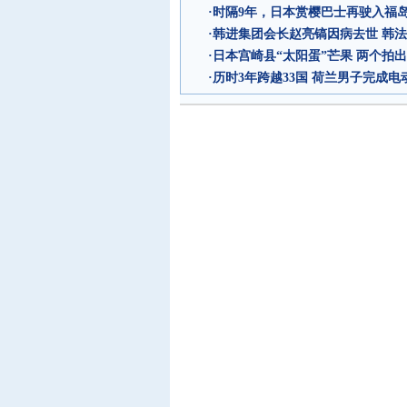
·
时隔9年，日本赏樱巴士再驶入福
·
韩进集团会长赵亮镐因病去世 韩
·
日本宫崎县“太阳蛋”芒果 两个拍出
·
历时3年跨越33国 荷兰男子完成