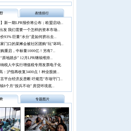
行
表情排行
】新一期LPR报价将公布；欧盟启动...
再出发 我们需要一个怎样的资本市场...
93% 巨量“水分”是如何挤出去...
家门口的菜摊会被社区团购“玩”坏吗...
购重启，中标量1000亿！另有7...
原地踏步” 12月LPR继续维持...
办纳税人中实行增值税专用发票电子化
：沪指再收复3400点！种业股掀...
言平台经济反垄断 吁规范“市场守门...
续8个月“按兵不动” 房贷环境底...
片
专题图片