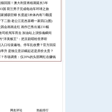
熊猫回国！澳大利亚将租期延长5年
33国 荷兰男子完成电动车环球之旅
家捕获巨蟒 长度超5米体内有73颗蛋
下二胎 老公江宏杰喜晒一家四口(图)
因会画画走红 画作已售出逾231幅
收司机驾车而去 加油站上演惊魂瞬间
的“洋美猴王”：把京剧唱给世界听
园入口垃圾遍地、停车乱收费？官方回应
率升 是独立意识崛起还是房价太贵？
？市场调查：仅20%的头部网红在赚钱
网友评论
热贴排行