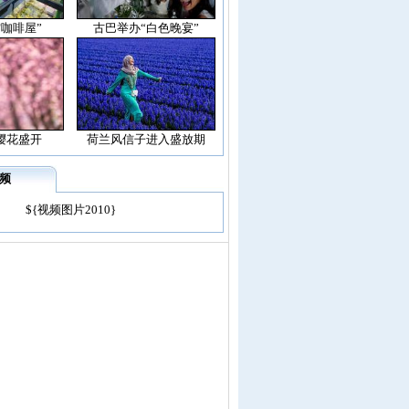
空咖啡屋”
古巴举办“白色晚宴”
樱花盛开
荷兰风信子进入盛放期
频
${视频图片2010}