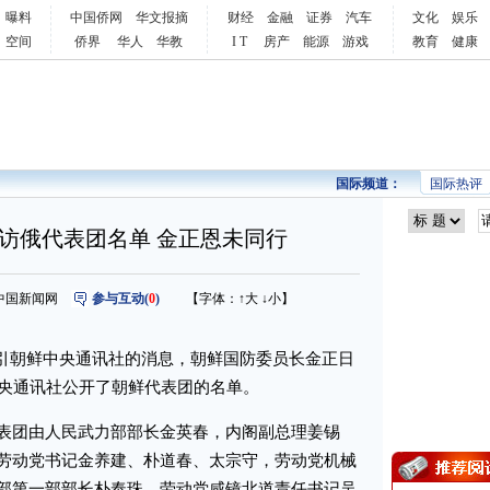
曝料
中国侨网
华文报摘
财经
金融
证券
汽车
文化
娱乐
空间
侨界
华人
华教
I T
房产
能源
游戏
教育
健康
国际频道：
国际热评
访俄代表团名单 金正恩未同行
来源：中国新闻网
参与互动(
0
)
【字体：
↑大
↓小
】
引朝鲜中央通讯社的消息，朝鲜国防委员长金正日
中央通讯社公开了朝鲜代表团的名单。
团由人民武力部部长金英春，内阁副总理姜锡
劳动党书记金养建、朴道春、太宗守，劳动党机械
部第一部部长朴奉珠，劳动党咸镜北道责任书记吴