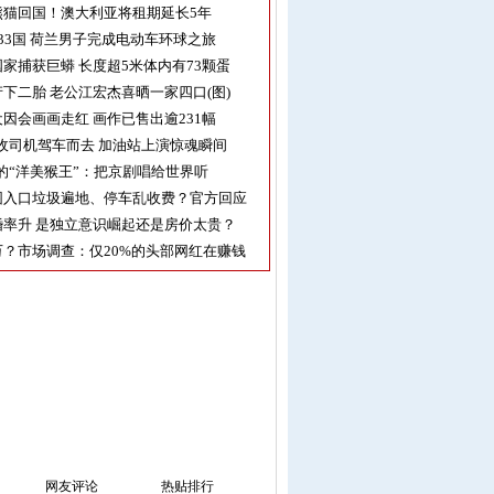
熊猫回国！澳大利亚将租期延长5年
33国 荷兰男子完成电动车环球之旅
家捕获巨蟒 长度超5米体内有73颗蛋
下二胎 老公江宏杰喜晒一家四口(图)
因会画画走红 画作已售出逾231幅
收司机驾车而去 加油站上演惊魂瞬间
的“洋美猴王”：把京剧唱给世界听
园入口垃圾遍地、停车乱收费？官方回应
率升 是独立意识崛起还是房价太贵？
？市场调查：仅20%的头部网红在赚钱
网友评论
热贴排行