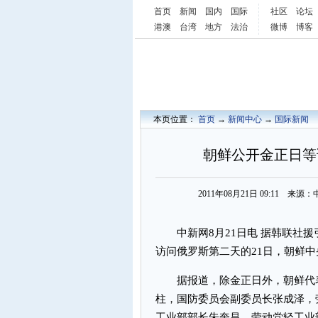
首页
新闻
国内
国际
社区
论坛
港澳
台湾
地方
法治
微博
博客
本页位置：
首页
→
新闻中心
→
国际新闻
朝鲜公开金正日等
2011年08月21日 09:11 
中新网8月21日电 据韩联社援
访问俄罗斯第二天的21日，朝鲜
据报道，除金正日外，朝鲜代表
柱，国防委员会副委员长张成泽，
工业部部长朱奎昌，劳动党轻工业