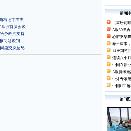
新闻排
会晤梅德韦杰夫
【重磅前瞻
将举行首脑会谈
A股30年
给予政治支持
心脏支架降价
朝核问题谈判
卷土重来，
问题交换意见
14天期逆回
连续八个月“
中国在新
A股持续走高
中外专家建
中国LPR连
热门图