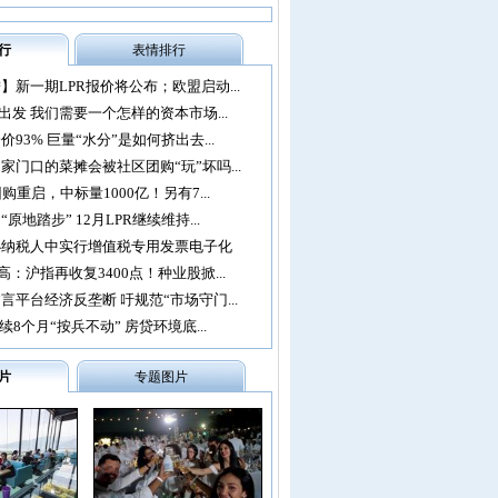
行
表情排行
】新一期LPR报价将公布；欧盟启动...
再出发 我们需要一个怎样的资本市场...
93% 巨量“水分”是如何挤出去...
家门口的菜摊会被社区团购“玩”坏吗...
购重启，中标量1000亿！另有7...
原地踏步” 12月LPR继续维持...
办纳税人中实行增值税专用发票电子化
：沪指再收复3400点！种业股掀...
言平台经济反垄断 吁规范“市场守门...
续8个月“按兵不动” 房贷环境底...
片
专题图片