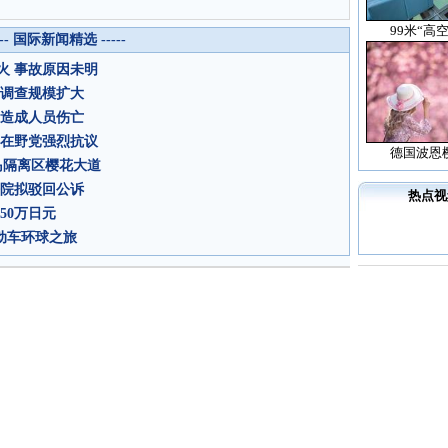
99米“高
--- 国际新闻精选 -----
火 事故原因未明
 调查规模扩大
未造成人员伤亡
韩在野党强烈抗议
德国波恩
岛隔离区樱花大道
法院拟驳回公诉
热点视
50万日元
电动车环球之旅