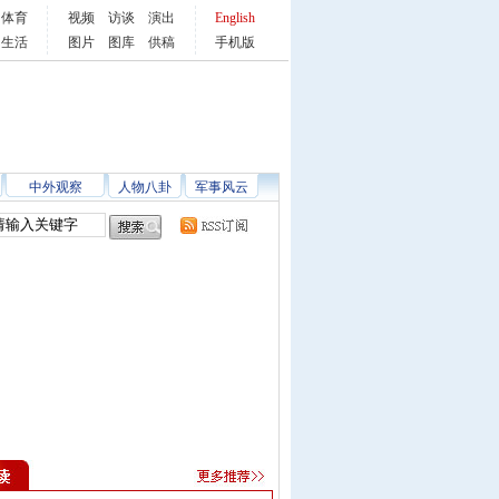
体育
视频
访谈
演出
English
生活
图片
图库
供稿
手机版
中外观察
人物八卦
军事风云