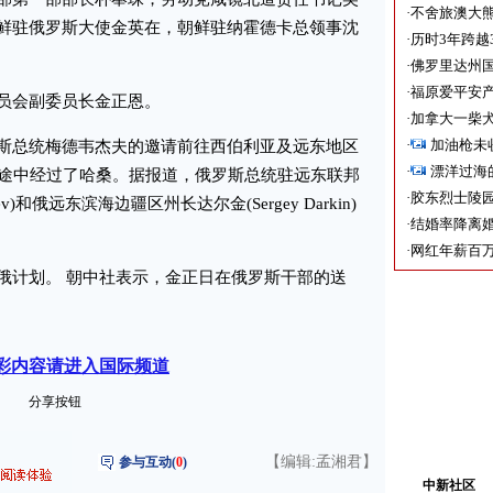
·
不舍旅澳大
鲜驻俄罗斯大使金英在，朝鲜驻纳霍德卡总领事沈
·
历时3年跨越
·
佛罗里达州国
·
福原爱平安产
会副委员长金正恩。
·
加拿大一柴犬
·
加油枪未
总统梅德韦杰夫的邀请前往西伯利亚及远东地区
·
漂洋过海
午途中经过了哈桑。据报道，俄罗斯总统驻远东联邦
·
胶东烈士陵
ev)和俄远东滨海边疆区州长达尔金(Sergey Darkin)
·
结婚率降离婚
·
网红年薪百万
计划。 朝中社表示，金正日在俄罗斯干部的送
彩内容请进入国际频道
分享按钮
【编辑:孟湘君】
参与互动(
0
)
中新社区