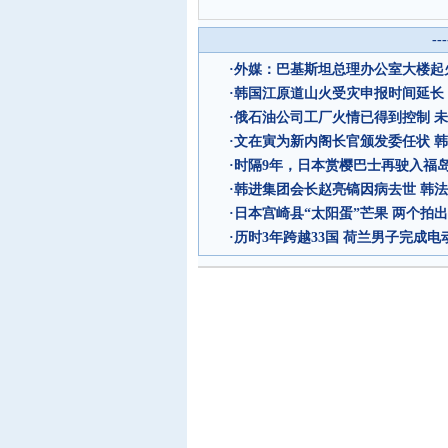
--
·
外媒：巴基斯坦总理办公室大楼起
·
韩国江原道山火受灾申报时间延长
·
俄石油公司工厂火情已得到控制 
·
文在寅为新内阁长官颁发委任状 
·
时隔9年，日本赏樱巴士再驶入福
·
韩进集团会长赵亮镐因病去世 韩
·
日本宫崎县“太阳蛋”芒果 两个拍出
·
历时3年跨越33国 荷兰男子完成