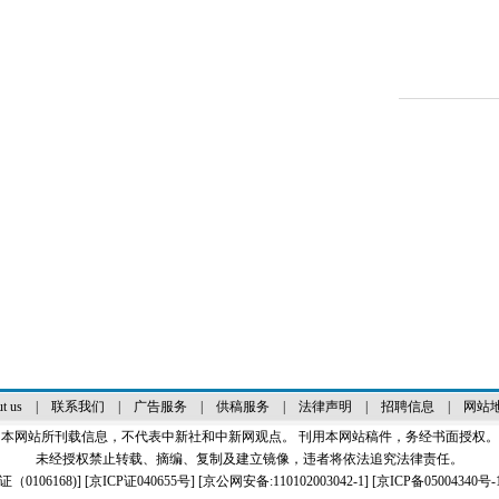
t us
|
联系我们
|
广告服务
|
供稿服务
|
法律声明
|
招聘信息
|
网站
本网站所刊载信息，不代表中新社和中新网观点。 刊用本网站稿件，务经书面授权。
未经授权禁止转载、摘编、复制及建立镜像，违者将依法追究法律责任。
0106168)
] [
京ICP证040655号
] [京公网安备:110102003042-1] [
京ICP备05004340号-