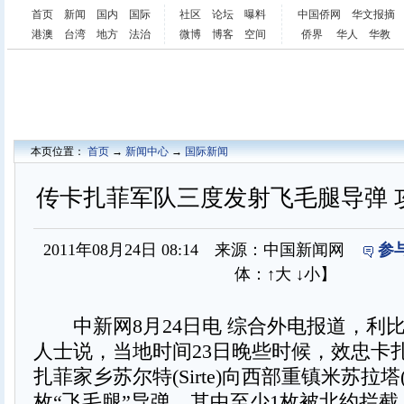
首页
新闻
国内
国际
社区
论坛
曝料
中国侨网
华文报摘
港澳
台湾
地方
法治
微博
博客
空间
侨界
华人
华教
本页位置：
首页
→
新闻中心
→
国际新闻
传卡扎菲军队三度发射飞毛腿导弹 
2011年08月24日 08:14 来源：中国新闻网
参
体：
↑大
↓小
】
中新网8月24日电 综合外电报道，利
人士说，当地时间23日晚些时候，效忠卡
扎菲家乡苏尔特(Sirte)向西部重镇米苏拉塔(M
枚“飞毛腿”导弹，其中至少1枚被北约拦截