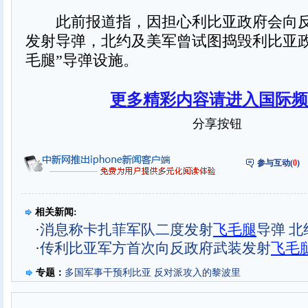
此前报道指，因担心利比亚政府会向反
发射导弹，北约及美军曾试图捣毁利比亚政
毛腿”导弹设施。
更多精彩内容请进入国际频
分享按钮
参与互动(
0
)
相关新闻:
·
消息称卡扎菲军队二度发射
飞毛腿
导弹 北
·
传利比亚军方首次向反政府武装发射
飞毛
专题：
多国军事干预利比亚 反对派攻入的黎波里