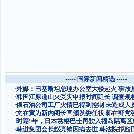
----- 国际新闻精选 -----
·
外媒：巴基斯坦总理办公室大楼起火 事故
·
韩国江原道山火受灾申报时间延长 调查规
·
俄石油公司工厂火情已得到控制 未造成人
·
文在寅为新内阁长官颁发委任状 韩在野党
·
时隔9年，日本赏樱巴士再驶入福岛隔离区
·
韩进集团会长赵亮镐因病去世 韩法院拟驳