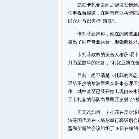
就在卡扎菲去向之谜引发猜测之
伯电视台报道，在阿奇奇亚兵营陷
民众对首都进行“清洗”。
卡扎菲还声称，他在的黎波里街
撤出了阿奇奇亚兵营，但强调这只
卡扎菲政权的发言人穆萨·易卜
月乃至数年的准备，“利比亚将在
目前，尚不清楚卡扎菲的表态会
话给不少的黎波里民众带来心理压
作，城中甚至已经开始出现自来水
于卡扎菲的部队向居民区发射了7
但无论如何，卡扎菲在反对派眼
法等国代表在卡塔尔举行高级别会
盟和伊斯兰会议组织于26日在纽