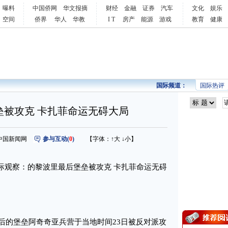
曝料
中国侨网
华文报摘
财经
金融
证券
汽车
文化
娱乐
空间
侨界
华人
华教
I T
房产
能源
游戏
教育
健康
国际频道：
国际热评
垒被攻克 卡扎菲命运无碍大局
来源：中国新闻网
参与互动(
0
)
【字体：
↑大
↓小
】
际观察：的黎波里最后堡垒被攻克 卡扎菲命运无碍
的堡垒阿奇奇亚兵营于当地时间23日被反对派攻