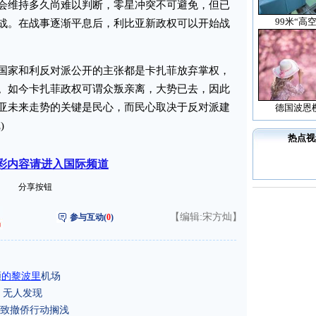
维持多久尚难以判断，零星冲突不可避免，但已
99米“高
战。在战事逐渐平息后，利比亚新政权可以开始战
家和利反对派公开的主张都是卡扎菲放弃掌权，
。如今卡扎菲政权可谓众叛亲离，大势已去，因此
亚未来走势的关键是民心，而民心取决于反对派建
德国波恩
)
热点视
彩内容请进入国际频道
分享按钮
【编辑:宋方灿】
参与互动(
0
)
领
的黎波里
机场
 无人发现
致撤侨行动搁浅