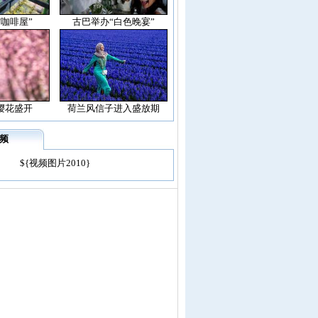
空咖啡屋”
古巴举办“白色晚宴”
樱花盛开
荷兰风信子进入盛放期
频
${视频图片2010}