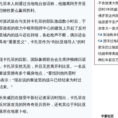
·
不舍旅澳大
扎菲本人则通过当地电台放话称，他撤离阿齐齐亚
·
历时3年跨越
壮烈牺牲要么赢得胜利。
·
佛罗里达州国
派武装在与支持卡扎菲的部队激战数小时后，于
·
福原爱平安产
扎菲政权的权力中枢和指挥中心的建筑上升起了反对
·
加拿大一柴犬
·
加油枪未
里城内的战斗还在持续，各处枪声不断，偶尔还会
·
漂洋过海
有“重要意义”，卡扎菲作为“利比亚领导人”的时
·
胶东烈士陵
·
结婚率降离婚
卡扎菲的踪影。国际象棋联合会主席伊柳姆日诺
·
网红年薪百万
，卡扎菲安然无恙，并且无意离开利比亚。一名反
黎波里拥有多个藏身地点，“要找到他尚需时
勒表示：“现在说的黎波里的战斗已经结束为时过
结束。”
朱威烈在接受中新社记者采访时指出，卡扎菲在
反对派攻克的阿奇奇亚兵营外，还有其位于利比亚
落所在地塞卜哈。
中新社区