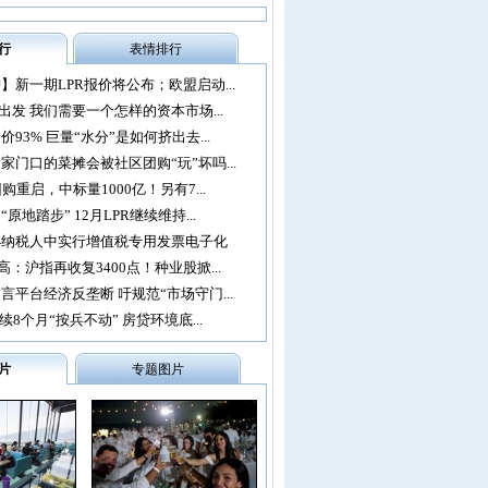
行
表情排行
】新一期LPR报价将公布；欧盟启动...
再出发 我们需要一个怎样的资本市场...
93% 巨量“水分”是如何挤出去...
家门口的菜摊会被社区团购“玩”坏吗...
购重启，中标量1000亿！另有7...
原地踏步” 12月LPR继续维持...
办纳税人中实行增值税专用发票电子化
：沪指再收复3400点！种业股掀...
言平台经济反垄断 吁规范“市场守门...
续8个月“按兵不动” 房贷环境底...
片
专题图片