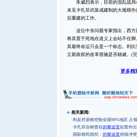
朱威烈表示，目前的混乱战局会
未见卡扎菲武装成建制的大规模作
后重建的工作。
这位中东问题专家指出，西方国
将其置于死地在道义上会站不住脚
其最终命运只会是一个标志。利比
立新政权的改革措施是否稳健。(完
更多精
相关新闻:
·
利反对派称控制全国90%地区 占
·
卡扎菲自称曾在
的黎波里
短暂外出
·
国际移民组织：
的黎波里
持续冲突