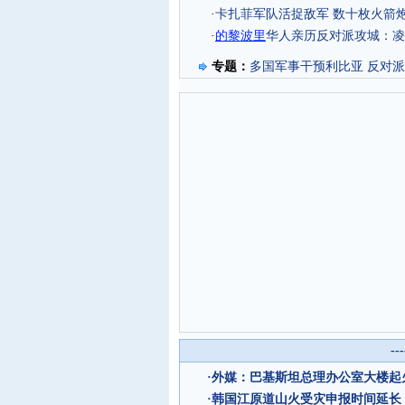
·
卡扎菲军队活捉敌军 数十枚火箭
·
的黎波里
华人亲历反对派攻城：凌
专题：
多国军事干预利比亚 反对
--
·
外媒：巴基斯坦总理办公室大楼起
·
韩国江原道山火受灾申报时间延长