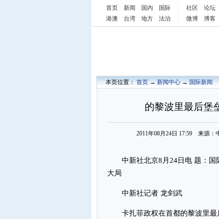
首页
新闻
国内
国际
社区
论坛
港澳
台湾
地方
法治
微博
博客
本页位置：
首页
→
新闻中心
→
国际新闻
的黎波里最后堡
2011年08月24日 17:59 
中新社北京8月24日电 题：国
大局
中新社记者 龙剑武
卡扎菲政权在首都的黎波里最后