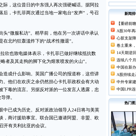
际，这位昔日的中东强人再次强硬喊话。据阿拉
落后，卡扎菲两次通过当地一家电台“发声”，号召
新闻排
【重磅前瞻
A股30年
头“微服私访”。稍早前，他在另一次讲话中承认
心脏支架降价
是在北约狂轰滥炸下的“战术性撤退”。
卷土重来，
14天期逆回
拉欣也致电媒体表示，卡扎菲已做好继续抵抗数
连续八个月“
侵略者及其走狗的脚下化为熔浆喷发的火山”。
中国在新
造成什么影响。英国广播公司的报道称，这些讲
A股持续走高
力。他们在欢庆之余仍然担心卡扎菲政权会有大动
中外专家建
中国LPR连
被下毒的流言。另据反对派的一位发言人透露，忠
枚导弹。
热门图
中已成为历史。反对派政治领导人24日将与美英
谈，商讨援助事宜。联合国已邀请阿盟、非盟、欧
约召开有关利比亚的会议。