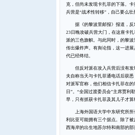
克，但尚未发现卡扎菲的下落。卡
兵营是“战术性转移”，自己要么
据《的黎波里邮报》报道，反对
23日晚攻破兵营大门，在这座卡
派的三色旗帜。与此同时，的黎波
传出爆炸声。有舆论指，这一进展具
代已经终结。
但反对派在攻入兵营后没有发现
夫自称当天与卡扎菲通电话后获悉
对派军官称，他们相信卡扎菲在的
日”。“全国过渡委员会”主席贾利
早，只有抓获卡扎菲及其儿子才算
上海外国语大学中东研究所所长
利比亚可能拥有三个据点。除了被
西海岸的出生地苏尔特和南部的部