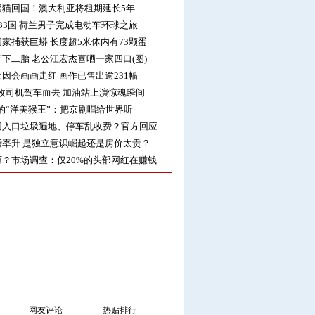
熊猫回国！澳大利亚将租期延长5年
33国 荷兰男子完成电动车环球之旅
家捕获巨蟒 长度超5米体内有73颗蛋
下二胎 老公江宏杰喜晒一家四口(图)
因会画画走红 画作已售出逾231幅
收司机驾车而去 加油站上演惊魂瞬间
的“洋美猴王”：把京剧唱给世界听
园入口垃圾遍地、停车乱收费？官方回应
率升 是独立意识崛起还是房价太贵？
？市场调查：仅20%的头部网红在赚钱
网友评论
热贴排行