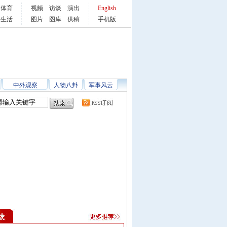
体育
视频
访谈
演出
English
生活
图片
图库
供稿
手机版
中外观察
人物八卦
军事风云