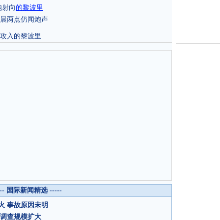
炮射向
的黎波里
晨两点仍闻炮声
派攻入的黎波里
--- 国际新闻精选 -----
火 事故原因未明
 调查规模扩大