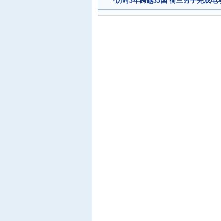
·
历时3年跨越33国 荷兰男子完成