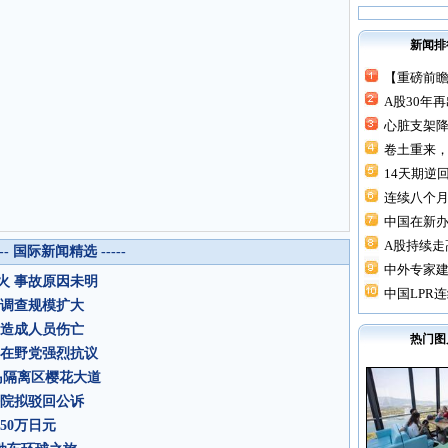
新闻排
【重磅前瞻
A股30年
心脏支架降价
卷土重来，
14天期逆回
连续八个月“
中国在新
A股持续走高
--- 国际新闻精选 -----
中外专家建
火 事故原因未明
中国LPR连
 调查规模扩大
未造成人员伤亡
热门图
韩在野党强烈抗议
岛隔离区樱花大道
法院拟驳回公诉
50万日元