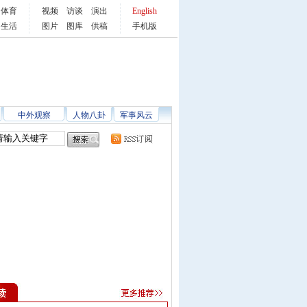
体育
视频
访谈
演出
English
生活
图片
图库
供稿
手机版
中外观察
人物八卦
军事风云