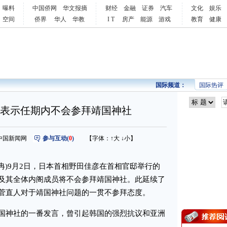
曝料
中国侨网
华文报摘
财经
金融
证券
汽车
文化
娱乐
空间
侨界
华人
华教
I T
房产
能源
游戏
教育
健康
国际频道：
国际热评
表示任期内不会参拜靖国神社
来源：中国新闻网
参与互动(
0
)
【字体：
↑大
↓小
】
冉)9月2日，日本首相野田佳彦在首相官邸举行的
及其全体内阁成员将不会参拜靖国神社。此延续了
菅直人对于靖国神社问题的一贯不参拜态度。
神社的一番发言，曾引起韩国的强烈抗议和亚洲