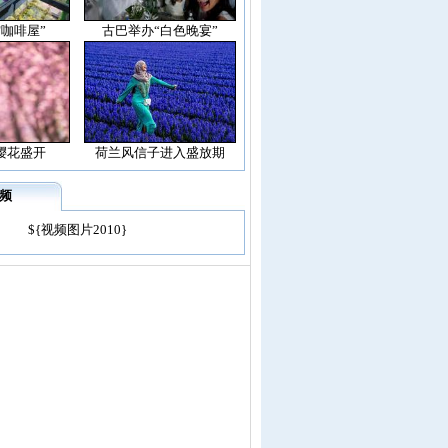
空咖啡屋”
古巴举办“白色晚宴”
樱花盛开
荷兰风信子进入盛放期
频
${视频图片2010}