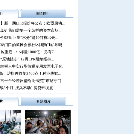
行
表情排行
】新一期LPR报价将公布；欧盟启动...
再出发 我们需要一个怎样的资本市场...
93% 巨量“水分”是如何挤出去...
家门口的菜摊会被社区团购“玩”坏吗...
购重启，中标量1000亿！另有7...
原地踏步” 12月LPR继续维持...
办纳税人中实行增值税专用发票电子化
：沪指再收复3400点！种业股掀...
言平台经济反垄断 吁规范“市场守门...
续8个月“按兵不动” 房贷环境底...
片
专题图片