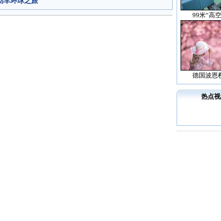
电动车环球之旅
99米“高
德国波恩
热点视