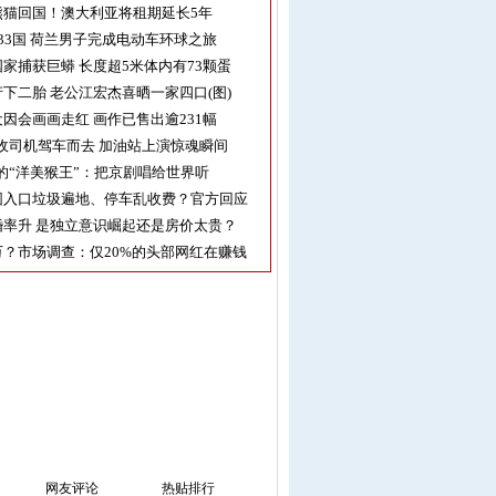
熊猫回国！澳大利亚将租期延长5年
33国 荷兰男子完成电动车环球之旅
家捕获巨蟒 长度超5米体内有73颗蛋
下二胎 老公江宏杰喜晒一家四口(图)
因会画画走红 画作已售出逾231幅
收司机驾车而去 加油站上演惊魂瞬间
的“洋美猴王”：把京剧唱给世界听
园入口垃圾遍地、停车乱收费？官方回应
率升 是独立意识崛起还是房价太贵？
？市场调查：仅20%的头部网红在赚钱
网友评论
热贴排行