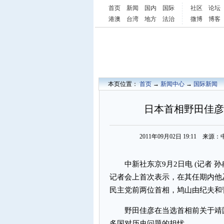
首页
新闻
国内
国际
社区
论坛
港澳
台湾
地方
法治
微博
博客
本页位置：
首页
→
新闻中心
→
国际新闻
日本首相野田佳彦
2011年09月02日 19:11 
中新社东京9月2日电 (记者 孙
记者会上首次表示，在其任期内他
民主党前两位首相，鸠山由纪夫和
野田佳彦在当选首相前关于靖国
多国对历史问题的担忧。