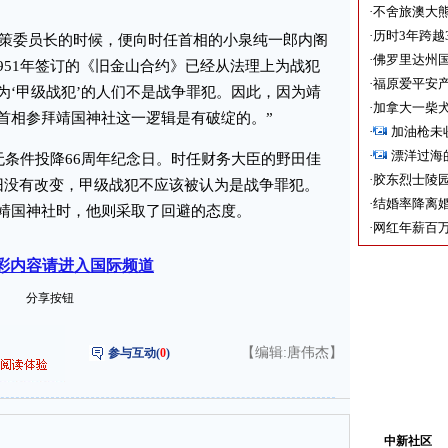
·
不舍旅澳大
·
历时3年跨越
策委员长的时候，便向时任首相的小泉纯一郎内阁
·
佛罗里达州国
951年签订的《旧金山合约》已经从法理上为战犯
·
福原爱平安产
为‘甲级战犯’的人们不是战争罪犯。因此，因为靖
·
加拿大一柴犬
首相参拜靖国神社这一逻辑是有破绽的。”
·
加油枪未
·
漂洋过海
条件投降66周年纪念日。时任财务大臣的野田佳
·
胶东烈士陵
旧没有改变，甲级战犯不应该被认为是战争罪犯。
·
结婚率降离婚
靖国神社时，他则采取了回避的态度。
·
网红年薪百万
彩内容请进入国际频道
分享按钮
【编辑:唐伟杰】
参与互动(
0
)
中新社区