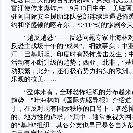
富汗便传来爆炸声。9月13日中午，美驻
驻阿国际安全援助部队总部连续遭遇恐怖
约和华盛顿的喀布尔，“9·11”式的惨剧今
“越反越恐”——反恐问题专家叶海林
反恐主战场十年的“成果”。细数事实：中
汗、巴基斯坦、印度时有恐怖袭击发生；
活动有不断升级的趋势；西亚、北非，“基
动频繁；此外，还有极右势力抬头的欧洲
乐观的拉美……
“整体来看，全球恐怖组织的分布越来
趋势。”叶海林向《国际先驱导报》介绍道
于，在反对现有国际秩序的口号下，各恐
的、地方性的诉求。”其中，通常被视为网
的“基地”组织，其各分支也早已是各自为