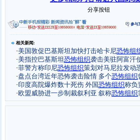
分享按钮
参与
相关新闻:
·
美国敦促巴基斯坦加快打击哈卡尼
恐怖组
·
美指控巴基斯坦
恐怖组织
袭击美驻阿富汗
·
菲警方称印尼
恐怖组织
策划对马尼拉发动
·
盘点台湾近年恐怖袭击险情 多个
恐怖组织
·
印度高院爆炸数十死伤 外国
恐怖组织
称负责
·
欧盟威胁进一步制裁叙利亚 叙称
恐怖组织