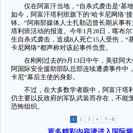
仅在阿富汗当地，“自杀式袭击是‘基地
如今，阿富汗塔利班旗下的‘哈卡尼网络’
钵。”阿南部媒体人士扎勒迈曾长期从事有
塔利班活动的报道。今年1月28日，喀布
生自杀式袭击，造成8人死亡15人受伤，“基
卡尼网络”都声称对该起事件负责。
在刚刚过去的9月13日中午，美驻阿大
阿国际安全援助部队总部连续遭袭事件中，
卡尼”幕后主使的身影。
不过，在大多数学者眼中，阿富汗塔利
仍主要以反政府的军队武装而存在，不能
恐怖组织。
1
2
3
4
下一页
更多精彩内容请进入国际频