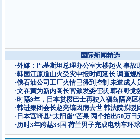
----- 国际新闻精选 -----
·
外媒：巴基斯坦总理办公室大楼起火 事故
·
韩国江原道山火受灾申报时间延长 调查规
·
俄石油公司工厂火情已得到控制 未造成人
·
文在寅为新内阁长官颁发委任状 韩在野党
·
时隔9年，日本赏樱巴士再驶入福岛隔离区
·
韩进集团会长赵亮镐因病去世 韩法院拟驳
·
日本宫崎县“太阳蛋”芒果 两个拍出50万日
·
历时3年跨越33国 荷兰男子完成电动车环