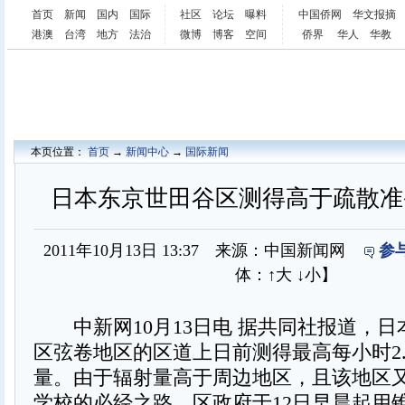
首页
新闻
国内
国际
社区
论坛
曝料
中国侨网
华文报摘
港澳
台湾
地方
法治
微博
博客
空间
侨界
华人
华教
本页位置：
首页
→
新闻中心
→
国际新闻
日本东京世田谷区测得高于疏散准
2011年10月13日 13:37 来源：中国新闻网
参
体：
↑大
↓小
】
中新网10月13日电 据共同社报道，日
区弦卷地区的区道上日前测得最高每小时2
量。由于辐射量高于周边地区，且该地区
学校的必经之路，区政府于12日早晨起用