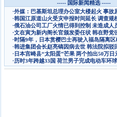
----- 国际新闻精选 -----
·
外媒：巴基斯坦总理办公室大楼起火 事故
·
韩国江原道山火受灾申报时间延长 调查规
·
俄石油公司工厂火情已得到控制 未造成人
·
文在寅为新内阁长官颁发委任状 韩在野党
·
时隔9年，日本赏樱巴士再驶入福岛隔离区
·
韩进集团会长赵亮镐因病去世 韩法院拟驳
·
日本宫崎县“太阳蛋”芒果 两个拍出50万日
·
历时3年跨越33国 荷兰男子完成电动车环