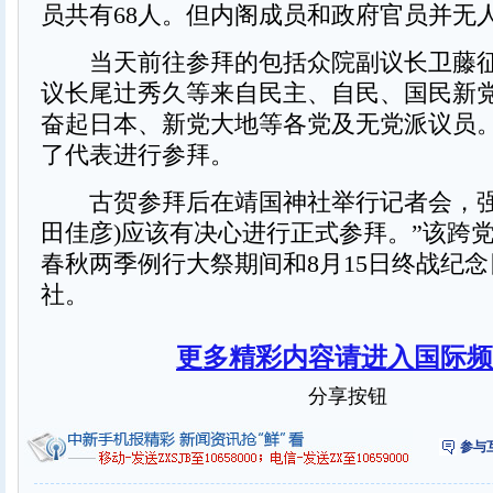
员共有68人。但内阁成员和政府官员并无
当天前往参拜的包括众院副议长卫藤征
议长尾辻秀久等来自民主、自民、国民新
奋起日本、新党大地等各党及无党派议员。
了代表进行参拜。
古贺参拜后在靖国神社举行记者会，强调
田佳彦)应该有决心进行正式参拜。”该跨
春秋两季例行大祭期间和8月15日终战纪
社。
更多精彩内容请进入国际频
分享按钮
参与