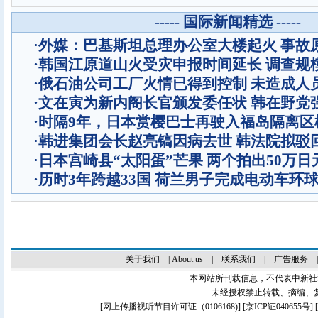
----- 国际新闻精选 -----
·
外媒：巴基斯坦总理办公室大楼起火 事故
·
韩国江原道山火受灾申报时间延长 调查规
·
俄石油公司工厂火情已得到控制 未造成人
·
文在寅为新内阁长官颁发委任状 韩在野党
·
时隔9年，日本赏樱巴士再驶入福岛隔离区
·
韩进集团会长赵亮镐因病去世 韩法院拟驳
·
日本宫崎县“太阳蛋”芒果 两个拍出50万日
·
历时3年跨越33国 荷兰男子完成电动车环
关于我们
|
About us
|
联系我们
|
广告服务
本网站所刊载信息，不代表中新社
未经授权禁止转载、摘编、
[
网上传播视听节目许可证（0106168)
] [
京ICP证040655号
]