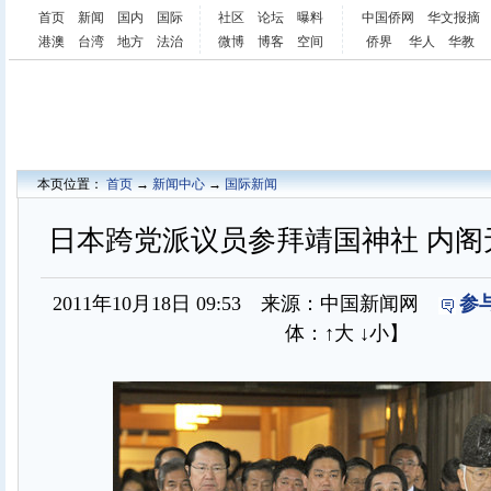
首页
新闻
国内
国际
社区
论坛
曝料
中国侨网
华文报摘
港澳
台湾
地方
法治
微博
博客
空间
侨界
华人
华教
本页位置：
首页
→
新闻中心
→
国际新闻
日本跨党派议员参拜靖国神社 内阁无
2011年10月18日 09:53 来源：中国新闻网
参
体：
↑大
↓小
】