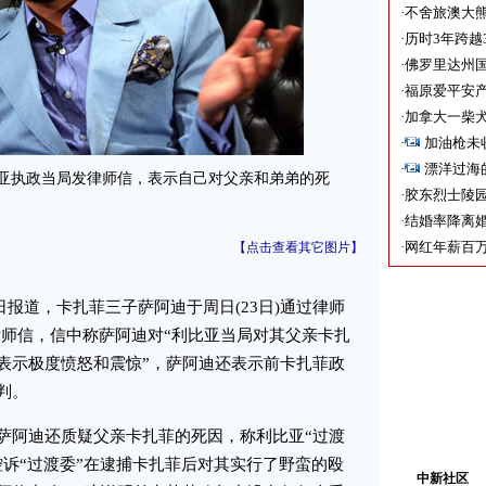
·
不舍旅澳大
·
历时3年跨越
·
佛罗里达州国
·
福原爱平安产
·
加拿大一柴犬
·
加油枪未
·
漂洋过海
亚执政当局发律师信，表示自己对父亲和弟弟的死
·
胶东烈士陵
·
结婚率降离婚
·
网红年薪百万
【点击查看其它图片】
日报道，卡扎菲三子萨阿迪于周日(23日)通过律师
律师信，信中称萨阿迪对“利比亚当局对其父亲卡扎
表示极度愤怒和震惊”，萨阿迪还表示前卡扎菲政
判。
阿迪还质疑父亲卡扎菲的死因，称利比亚“过渡
控诉“过渡委”在逮捕卡扎菲后对其实行了野蛮的殴
中新社区