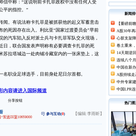
师信中称：“这说明前卡扎菲政权中没有任何人受
公平的指控。”
新闻排
闻。有说法称卡扎菲是被抓获他的起义军蓄意击
【重磅前瞻
布的死因存在出入。利比亚“国家过渡委员会”早前
A股30年
院的汽车陷入反对派士兵与卡扎菲军队交火现场，
心脏支架降价
卷土重来，
近日，联合国发表声明称有必要调查卡扎菲的死
14天期逆回
米苏拉塔城边一处肉铺冷藏室内的一张床垫上，这
连续八个月“
中国在新
名职业足球选手，目前身处尼日尔首都。
A股持续走高
中外专家建
中国LPR连
彩内容请进入国际频道
分享按钮
热门图
【编辑:李雨昕】
参与互动(
0
)