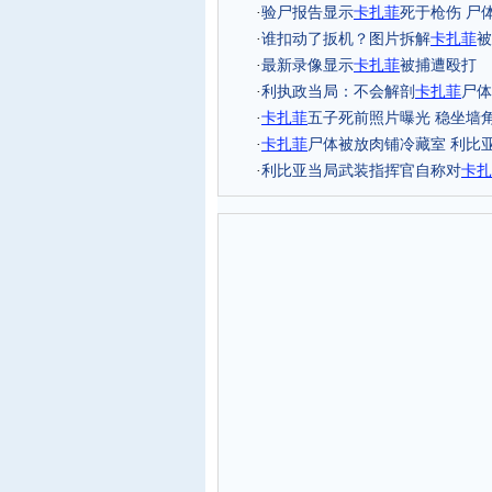
·
验尸报告显示
卡扎菲
死于枪伤 尸
·
谁扣动了扳机？图片拆解
卡扎菲
被
·
最新录像显示
卡扎菲
被捕遭殴打
·
利执政当局：不会解剖
卡扎菲
尸体
·
卡扎菲
五子死前照片曝光 稳坐墙角
·
卡扎菲
尸体被放肉铺冷藏室 利比
·
利比亚当局武装指挥官自称对
卡扎