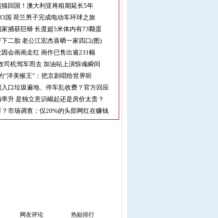
熊猫回国！澳大利亚将租期延长5年
33国 荷兰男子完成电动车环球之旅
家捕获巨蟒 长度超5米体内有73颗蛋
下二胎 老公江宏杰喜晒一家四口(图)
因会画画走红 画作已售出逾231幅
收司机驾车而去 加油站上演惊魂瞬间
的“洋美猴王”：把京剧唱给世界听
园入口垃圾遍地、停车乱收费？官方回应
率升 是独立意识崛起还是房价太贵？
？市场调查：仅20%的头部网红在赚钱
网友评论
热贴排行