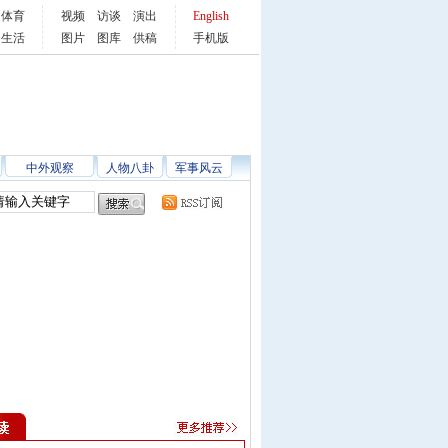
体育
视频
访谈
演出
English
生活
图片
图库
供稿
手机版
中外观察
人物八卦
军事风云