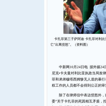
卡扎菲第三子萨阿迪·卡扎菲对利比
亡“出离愤怒”。（资料图）
中新网10月24日电 据外媒24
尼克•卡夫曼对利比亚执政当局发
菲和弟弟穆塔西姆惨无人道的暴行
权工作的人员都不会得到公正的审
除了在律师信中表达愤怒外，萨
委”关于卡扎菲的死因相互矛盾，