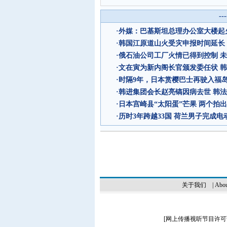
--
·
外媒：巴基斯坦总理办公室大楼起
·
韩国江原道山火受灾申报时间延长
·
俄石油公司工厂火情已得到控制 
·
文在寅为新内阁长官颁发委任状 
·
时隔9年，日本赏樱巴士再驶入福
·
韩进集团会长赵亮镐因病去世 韩
·
日本宫崎县“太阳蛋”芒果 两个拍出
·
历时3年跨越33国 荷兰男子完成
关于我们
|
Abou
[
网上传播视听节目许可证（