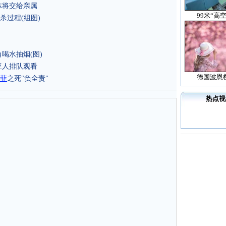
体将交给亲属
99米“高
杀过程(组图)
喝水抽烟(图)
亚人排队观看
德国波恩
菲
之死"负全责"
热点视