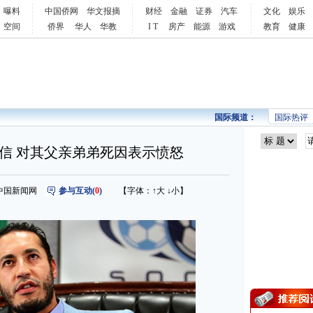
曝料
中国侨网
华文报摘
财经
金融
证券
汽车
文化
娱乐
空间
侨界
华人
华教
I T
房产
能源
游戏
教育
健康
国际频道：
国际热评
信 对其父亲弟弟死因表示愤怒
来源：中国新闻网
参与互动(
0
)
【字体：
↑大
↓小
】