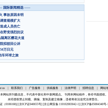
--- 国际新闻精选 -----
火 事故原因未明
 调查规模扩大
未造成人员伤亡
韩在野党强烈抗议
岛隔离区樱花大道
法院拟驳回公诉
50万日元
电动车环球之旅
t us
|
联系我们
|
广告服务
|
供稿服务
|
法律声明
|
招聘信息
|
网站
本网站所刊载信息，不代表中新社和中新网观点。 刊用本网站稿件，务经书面授权。
未经授权禁止转载、摘编、复制及建立镜像，违者将依法追究法律责任。
0106168)
] [
京ICP证040655号
] [京公网安备:110102003042-1] [
京ICP备05004340号-