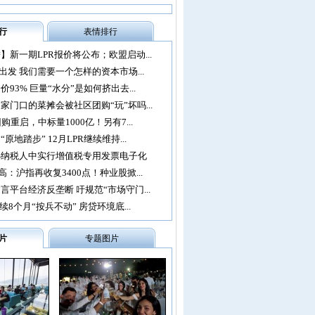
行
表情排行
】新一期LPR报价将公布；欧盟启动...
再出发 我们需要一个怎样的资本市场...
93% 巨量“水分”是如何挤出去...
家门口的菜摊会被社区团购“玩”坏吗...
购重启，中标量1000亿！另有7...
原地踏步” 12月LPR继续维持...
办纳税人中实行增值税专用发票电子化
：沪指再收复3400点！种业股掀...
言平台经济反垄断 吁规范“市场守门...
续8个月“按兵不动” 房贷环境底...
片
专题图片