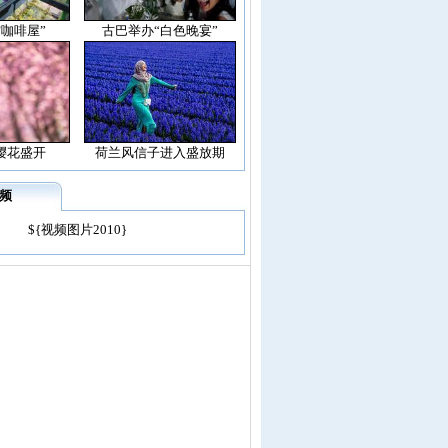
空咖啡屋”
古巴举办“白色晚宴”
樱花盛开
荷兰风信子进入盛放期
频
${视频图片2010}