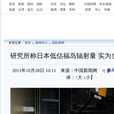
首页
新闻
国内
国际
社区
论坛
曝料
中国侨网
华文报摘
港澳
台湾
地方
法治
微博
博客
空间
侨界
华人
华教
本页位置：
首页
→
新闻中心
→
国际新闻
研究所称日本低估福岛辐射量 实为
2011年10月28日 10:11 来源：中国新闻网
参
体：
↑大
↓小
】