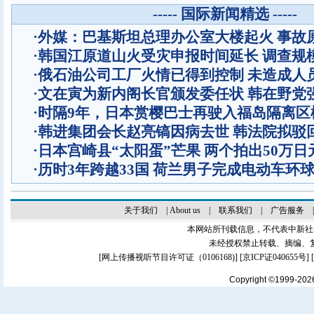
----- 国际新闻精选 -----
·
外媒：巴基斯坦总理办公室大楼起火 事故
·
韩国江原道山火受灾申报时间延长 调查规
·
俄石油公司工厂火情已得到控制 未造成人
·
文在寅为新内阁长官颁发委任状 韩在野党
·
时隔9年，日本赏樱巴士再驶入福岛隔离区
·
韩进集团会长赵亮镐因病去世 韩法院拟驳
·
日本宫崎县“太阳蛋”芒果 两个拍出50万日
·
历时3年跨越33国 荷兰男子完成电动车环
关于我们
|
About us
|
联系我们
|
广告服务
本网站所刊载信息，不代表中新社
未经授权禁止转载、摘编、
[
网上传播视听节目许可证（0106168)
] [
京ICP证040655号
]
Copyright ©1999-20