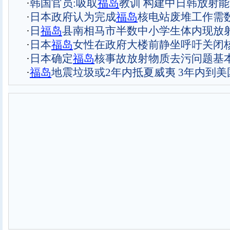
·
韩国官员:吸取
福岛
教训 构建中日韩放射
·
日本政府认为完成
福岛
核电站废堆工作需
·
日
福岛
县南相马市半数中小学生体内现放
·
日本
福岛
女性在政府大楼前静坐呼吁关闭
·
日本确定
福岛
核事故放射物质去污问题基
·
福岛
地震垃圾或2年内抵夏威夷 3年内到美