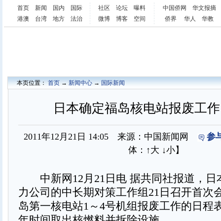
首页
新闻
国内
国际
社区
论坛
曝料
中国侨网
华文报摘
港澳
台湾
地方
法治
微博
博客
空间
侨界
华人
华教
本页位置：
首页
→
新闻中心
→
国际新闻
日本确定福岛核电站报废工作
2011年12月21日 14:05 来源：中国新闻网
参
体：
↑大
↓小
】
中新网12月21日电 据共同社报道，日
力公司的中长期对策工作组21日召开首次
岛第一核电站1～4号机组报废工作的日程表
年时间取出核燃料并拆除设施。