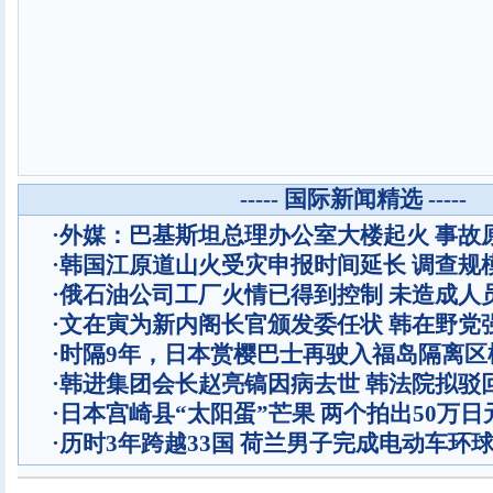
----- 国际新闻精选 -----
·
外媒：巴基斯坦总理办公室大楼起火 事故
·
韩国江原道山火受灾申报时间延长 调查规
·
俄石油公司工厂火情已得到控制 未造成人
·
文在寅为新内阁长官颁发委任状 韩在野党
·
时隔9年，日本赏樱巴士再驶入福岛隔离区
·
韩进集团会长赵亮镐因病去世 韩法院拟驳
·
日本宫崎县“太阳蛋”芒果 两个拍出50万日
·
历时3年跨越33国 荷兰男子完成电动车环