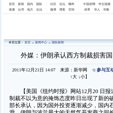
首页
新闻
国内
国际
社区
论坛
曝料
中国侨网
华文报摘
港澳
台湾
地方
法治
微博
博客
空间
侨界
华人
华教
本页位置：
首页
→
新闻中心
→
国际新闻
外媒：伊朗承认西方制裁损害国
2011年12月21日 14:07 来源：新华网
参与互动
↑大
↓小
】
【美国《纽约时报》网站12月20 日报
制裁不以为意的掩饰态度昨日出现了新的
部长承认，因为国外投资逐渐减少，国内
滑。伊朗与波兰最大的天然气开发商之间长