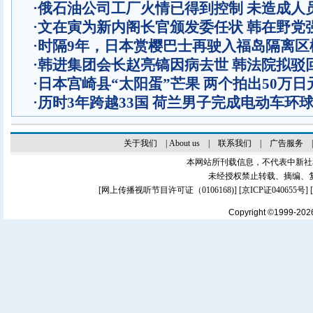
·
俄石油公司工厂火情已得到控制 未造成人
·
文在寅为新内阁长官颁发委任状 韩在野党
·
时隔9年，日本赏樱巴士再驶入福岛隔离区
·
韩进集团会长赵亮镐因病去世 韩法院拟驳
·
日本宫崎县“太阳蛋”芒果 两个拍出50万日
·
历时3年跨越33国 荷兰男子完成电动车环
关于我们
|
About us
|
联系我们
|
广告服务
本网站所刊载信息，不代表中新社
未经授权禁止转载、摘编、
[
网上传播视听节目许可证（0106168)
] [
京ICP证040655号
]
Copyright ©1999-20