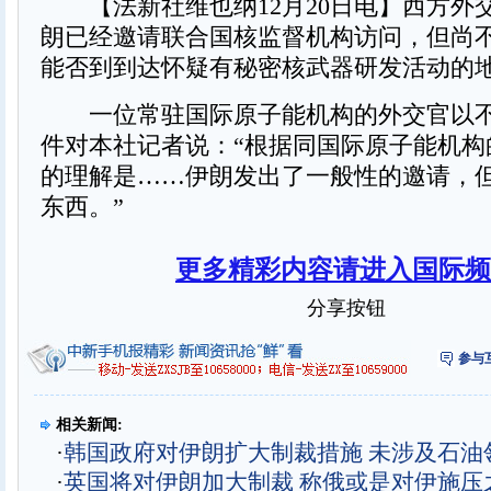
【法新社维也纳12月20日电】西方外
朗已经邀请联合国核监督机构访问，但尚
能否到到达怀疑有秘密核武器研发活动的
一位常驻国际原子能机构的外交官以不
件对本社记者说：“根据同国际原子能机构
的理解是……伊朗发出了一般性的邀请，
东西。”
更多精彩内容请进入国际频
分享按钮
参与
相关新闻:
·
韩国政府对伊朗扩大制裁措施 未涉及石油
·
英国将对伊朗加大制裁 称俄或是对伊施压