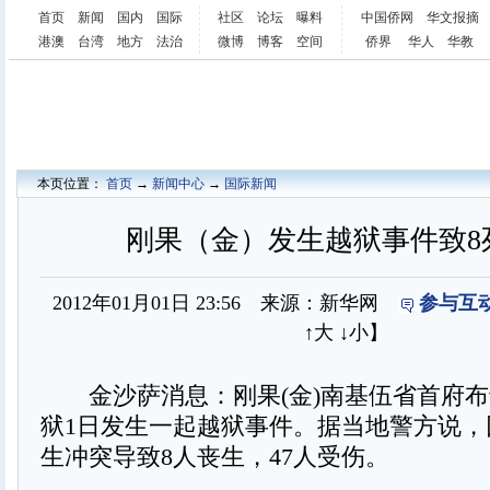
首页
新闻
国内
国际
社区
论坛
曝料
中国侨网
华文报摘
港澳
台湾
地方
法治
微博
博客
空间
侨界
华人
华教
本页位置：
首页
→
新闻中心
→
国际新闻
刚果（金）发生越狱事件致8死
2012年01月01日 23:56 来源：新华网
参与互动
↑大
↓小
】
金沙萨消息：刚果(金)南基伍省首府布
狱1日发生一起越狱事件。据当地警方说，
生冲突导致8人丧生，47人受伤。