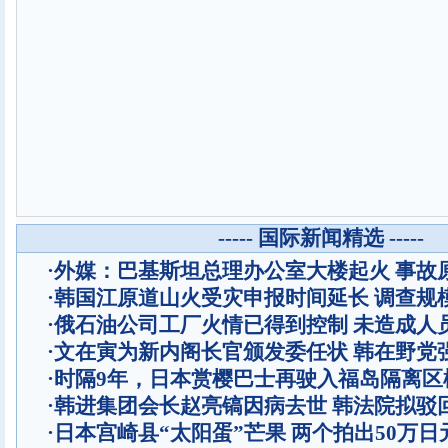
----- 国际新闻精选 -----
·
外媒：巴基斯坦总理办公室大楼起火 事故
·
韩国江原道山火受灾申报时间延长 调查规
·
俄石油公司工厂火情已得到控制 未造成人
·
文在寅为新内阁长官颁发委任状 韩在野党
·
时隔9年，日本赏樱巴士再驶入福岛隔离区
·
韩进集团会长赵亮镐因病去世 韩法院拟驳
·
日本宫崎县“太阳蛋”芒果 两个拍出50万日