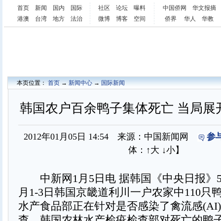
首页
新闻
国内
国际
社区
论坛
曝料
中国侨网
华文报摘
港澳
台湾
地方
法治
微博
博客
空间
侨界
华人
华教
本页位置：
首页
→
新闻中心
→
国际新闻
韩国农户百余鸭子集体死亡 当局展
2012年01月05日 14:54 来源：中国新闻网
参
体：
↑大
↓小
】
中新网1月5日电 据韩国《中央日报》5
月1-3日韩国京畿道利川一户农家中110只
水产食品部正在针对是否感染了禽流感(AI
查。韩国农林水产检疫检查部对死亡的鸭