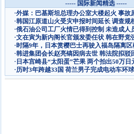
----- 国际新闻精选 -----
·
外媒：巴基斯坦总理办公室大楼起火 事故
·
韩国江原道山火受灾申报时间延长 调查规
·
俄石油公司工厂火情已得到控制 未造成人
·
文在寅为新内阁长官颁发委任状 韩在野党
·
时隔9年，日本赏樱巴士再驶入福岛隔离区
·
韩进集团会长赵亮镐因病去世 韩法院拟驳
·
日本宫崎县“太阳蛋”芒果 两个拍出50万日
·
历时3年跨越33国 荷兰男子完成电动车环