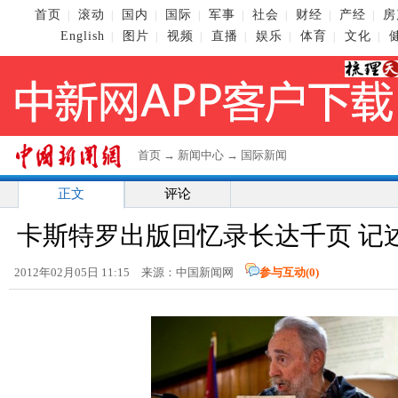
首页
滚动
国内
国际
军事
社会
财经
产经
房
|
|
|
|
|
|
|
|
English
图片
视频
直播
娱乐
体育
文化
|
|
|
|
|
|
|
首页
→
新闻中心
→
国际新闻
正文
评论
卡斯特罗出版回忆录长达千页 记述
2012年02月05日 11:15 来源：中国新闻网
参与互动(
0
)