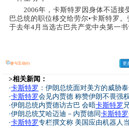
2006年，卡斯特罗因身体不适接
巴总统的职位移交给劳尔•卡斯特罗。
于去年4月当选古巴共产党中央第一书
参与互动(
0
)
更
>相关新闻：
·
卡斯特罗
：伊朗总统面对美方的威胁泰
·
卡斯特罗
会见内贾德 称赞伊朗不畏强
·
伊朗总统内贾德访古巴 会晤
卡斯特罗
·
伊朗总统艾哈迈迪－内贾德同
卡斯特罗
·
卡斯特罗
专栏撰文称 美国应由机器人