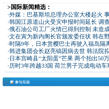
>国际新闻精选：
·
外媒：巴基斯坦总理办公室大楼起火 
·
韩国江原道山火受灾申报时间延长 调
·
俄石油公司工厂火情已得到控制 未造
·
文在寅为新内阁长官颁发委任状 韩在
·
时隔9年，日本赏樱巴士再驶入福岛隔
·
韩进集团会长赵亮镐因病去世 韩法院
·
日本宫崎县“太阳蛋”芒果 两个拍出50
·
历时3年跨越33国 荷兰男子完成电动