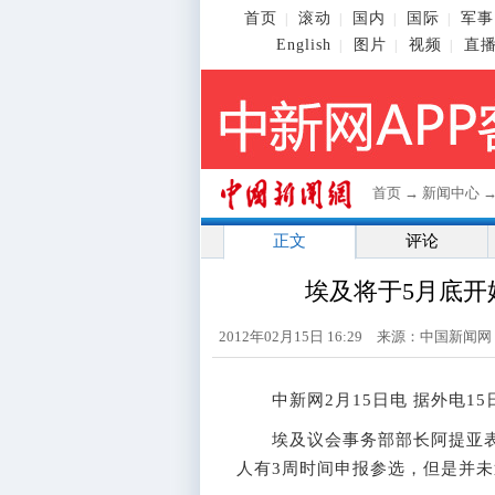
首页
滚动
国内
国际
军事
|
|
|
|
English
图片
视频
直
|
|
|
首页
→
新闻中心
正文
评论
埃及将于5月底开
2012年02月15日 16:29 来源：中国新闻
中新网2月15日电 据外电15
埃及议会事务部部长阿提亚表示
人有3周时间申报参选，但是并