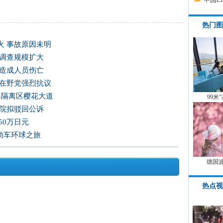
热门图
火 事故原因未明
 调查规模扩大
未造成人员伤亡
韩在野党强烈抗议
岛隔离区樱花大道
99米
法院拟驳回公诉
50万日元
电动车环球之旅
德国
热点视