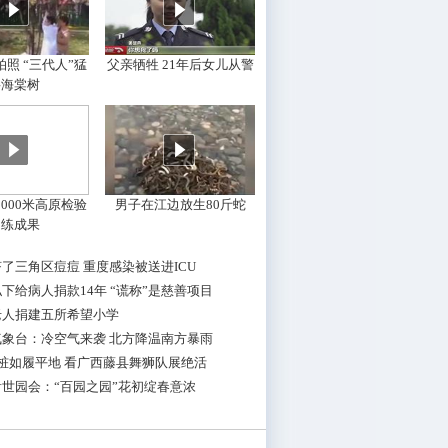
照 “三代人”猛
父亲牺牲 21年后女儿从警
摇海棠树
000米高原检验
男子在江边放生80斤蛇
训练成果
了三角区痘痘 重度感染被送进ICU
下给病人捐款14年 “谎称”是慈善项目
老人捐建五所希望小学
气象台：冷空气来袭 北方降温南方暴雨
桩如履平地 看广西藤县舞狮队展绝活
世园会：“百园之园”花初绽春意浓