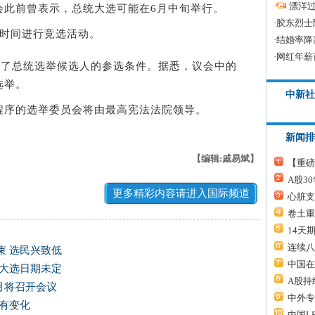
·
漂洋过
此前曾表示，总统大选可能在6月中旬举行。
·
胶东烈士
时间进行竞选活动。
·
结婚率降
·
网红年薪
了总统选举候选人的参选条件。据悉，议会中的
选举。
中新社
序的选举委员会将由最高宪法法院领导。
新闻排
【编辑:戚易斌】
【重磅
A股3
更多精彩内容请进入国际频道
心脏支
卷土重
14天
连续八
束 选民兴致低
中国在
 大选日期未定
A股持
月将召开会议
中外专
有变化
中国L