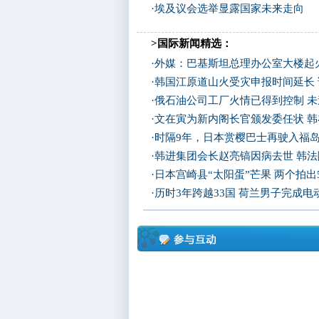
·
埃及议会选举显露国家未来走向
>国际新闻精选：
·
外媒：巴基斯坦总理办公室大楼起
·
韩国江原道山火受灾申报时间延长
·
俄石油公司工厂火情已得到控制 
·
文在寅为新内阁长官颁发委任状 
·
时隔9年，日本赏樱巴士再驶入福
·
韩进集团会长赵亮镐因病去世 韩
·
日本宫崎县“太阳蛋”芒果 两个拍出
·
历时3年跨越33国 荷兰男子完成