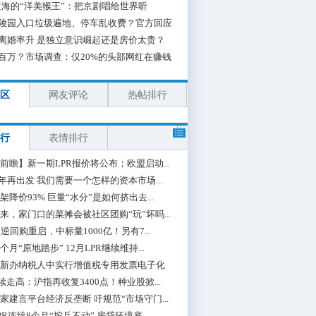
海的“洋美猴王”：把京剧唱给世界听
陵园入口垃圾遍地、停车乱收费？官方回应
离婚率升 是独立意识崛起还是房价太贵？
百万？市场调查：仅20%的头部网红在赚钱
区
网友评论
热帖排行
行
表情排行
前瞻】新一期LPR报价将公布；欧盟启动...
0年再出发 我们需要一个怎样的资本市场...
架降价93% 巨量“水分”是如何挤出去...
来，家门口的菜摊会被社区团购“玩”坏吗...
期逆回购重启，中标量1000亿！另有7...
个月“原地踏步” 12月LPR继续维持...
新办纳税人中实行增值税专用发票电子化
续走高：沪指再收复3400点！种业股掀...
家建言平台经济反垄断 吁规范“市场守门...
PR连续8个月“按兵不动” 房贷环境底...