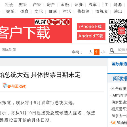
社会
财经
产经
房产
金融
证券
汽车
I T
能源
|
|
|
|
|
|
|
|
|
|
播
娱乐
体育
文化
健康
生活
葡萄酒
微视界
演出
|
|
|
|
|
|
|
|
|
→
国际新闻
大
中
小
字号：
国际频道
始总统大选 具体投票日期未定
阅读
网
参与互动(
0
)
·
不舍旅澳
·
历时3年
·
佛罗里达
日报道，埃及将于5月底举行总统大选。
·
福原爱平
，将从3月10日起接受总统候选人提名，候选
·
加拿大一
未透露投票开始的具体日期。
·
加油