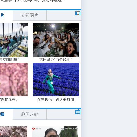
片
专题图片
“高空咖啡屋”
古巴举办“白色晚宴”
波恩樱花盛开
荷兰风信子进入盛放期
频
趣闻八卦