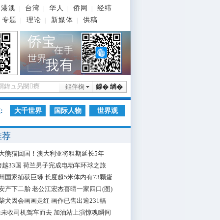
港澳
台湾
华人
侨网
经纬
|
|
|
|
专题
理论
新媒体
供稿
|
|
|
鏂伴椈
鎼� 绱�
:
大千世界
国际人物
世界观
推荐
大熊猫回国！澳大利亚将租期延长5年
跨越33国 荷兰男子完成电动车环球之旅
州国家捕获巨蟒 长度超5米体内有73颗蛋
安产下二胎 老公江宏杰喜晒一家四口(图)
柴犬因会画画走红 画作已售出逾231幅
枪未收司机驾车而去 加油站上演惊魂瞬间