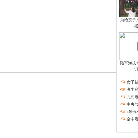
为给孩子拍
陆军海拔3
·
女子挤
·
医生私
·
九旬
·
中央
·
4米高
·
空中看