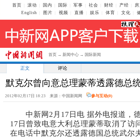
首页
滚动
国内
国际
军事
社会
财经
产经
房
|
|
|
|
|
|
|
|
English
图片
视频
直播
娱乐
体育
文化
|
|
|
|
|
|
|
首页
→
新闻中心
→
国际新闻
正文
评论
默克尔曾向意总理蒙蒂透露德总
2012年02月17日 18:23 来源：中国新闻网
参与互动(
0
)
中新网2月17日电 据外电报道，
17日曾致电意大利总理蒙蒂取消了访
在电话中默克尔还透露德国总统武尔