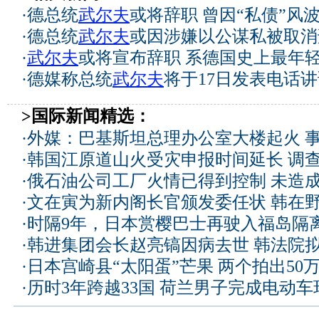
·
德总统
武尔夫
或将辞职 曾因“私债”风
·
德总统
武尔夫
或因涉嫌以公谋私被取消
·
武尔夫
或将宣布辞职 系德国史上最年轻
·
德媒称总统
武尔夫
将于17日发表电话
>国际新闻精选：
·
外媒：巴基斯坦总理办公室大楼起火 
·
韩国江原道山火受灾申报时间延长 调
·
俄石油公司工厂火情已得到控制 未造
·
文在寅为新内阁长官颁发委任状 韩在
·
时隔9年，日本赏樱巴士再驶入福岛隔
·
韩进集团会长赵亮镐因病去世 韩法院
·
日本宫崎县“太阳蛋”芒果 两个拍出50
·
历时3年跨越33国 荷兰男子完成电动