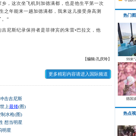
乡，这次坐飞机到加德满都，也是他生平第一次
有生之年能来一趟加德满都，我来这儿接受身高测
热门图
。”
尼斯纪录保持者是菲律宾的朱雷•巴拉文，他
【编辑:孔庆玲】
99米
更多精彩内容请进入国际频道
欲冲击吉尼斯
德国
是世上
最矮
(图)
热点视
制水枪(图)
性 想当明星
坞明星