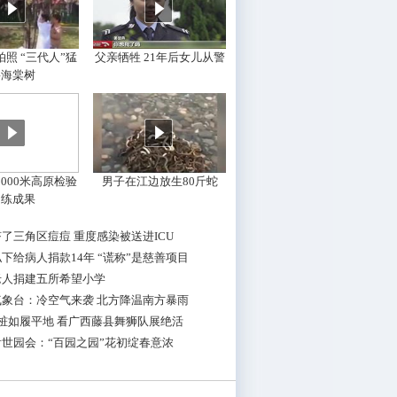
照 “三代人”猛
父亲牺牲 21年后女儿从警
摇海棠树
000米高原检验
男子在江边放生80斤蛇
训练成果
了三角区痘痘 重度感染被送进ICU
下给病人捐款14年 “谎称”是慈善项目
老人捐建五所希望小学
气象台：冷空气来袭 北方降温南方暴雨
桩如履平地 看广西藤县舞狮队展绝活
世园会：“百园之园”花初绽春意浓