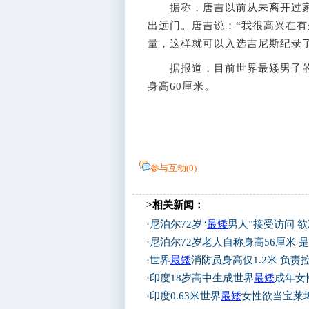
据称，唐吉以前从未离开过家
出远门。唐吉说：“我很高兴在
量，这样就可以入选吉尼斯纪录了
据报道，目前世界最矮男子的吉
身高60厘米。
参与互动(
0
)
>相关新闻：
·
尼泊尔72岁“
最矮
男人”接受访问 
·
尼泊尔72岁老人自称身高56厘米 
·
世界
最矮
消防员身高仅1.2米 负责控
·
印度18岁高中生成世界
最矮
成年女
·
印度0.63米世界
最矮
女性欲当宝莱