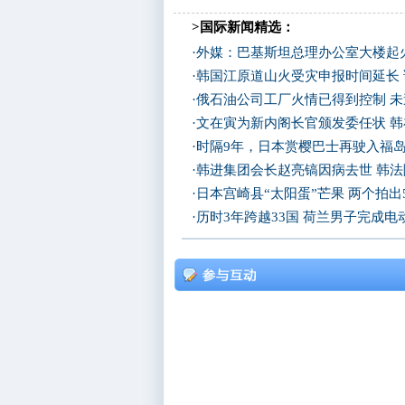
>国际新闻精选：
·
外媒：巴基斯坦总理办公室大楼起
·
韩国江原道山火受灾申报时间延长
·
俄石油公司工厂火情已得到控制 
·
文在寅为新内阁长官颁发委任状 
·
时隔9年，日本赏樱巴士再驶入福
·
韩进集团会长赵亮镐因病去世 韩
·
日本宫崎县“太阳蛋”芒果 两个拍出
·
历时3年跨越33国 荷兰男子完成