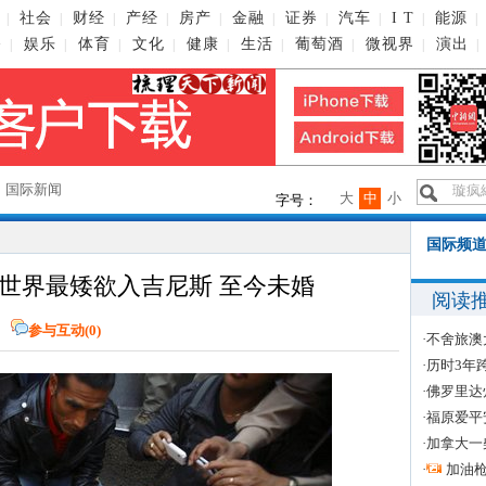
社会
财经
产经
房产
金融
证券
汽车
I T
能源
|
|
|
|
|
|
|
|
|
|
播
娱乐
体育
文化
健康
生活
葡萄酒
微视界
演出
|
|
|
|
|
|
|
|
|
→
国际新闻
大
中
小
字号：
国际频道
称世界最矮欲入吉尼斯 至今未婚
阅读
网
参与互动(
0
)
·
不舍旅澳
·
历时3年
·
佛罗里达
·
福原爱平
·
加拿大一
·
加油