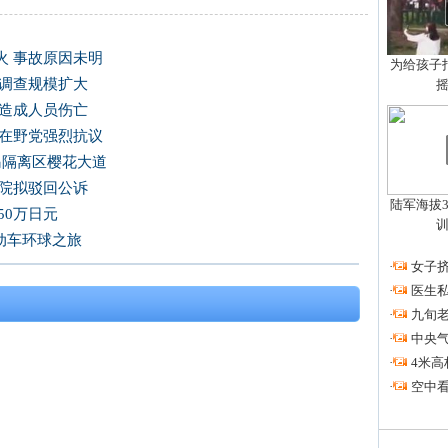
火 事故原因未明
为给孩子拍
 调查规模扩大
未造成人员伤亡
韩在野党强烈抗议
岛隔离区樱花大道
法院拟驳回公诉
陆军海拔3
50万日元
电动车环球之旅
·
女子挤
·
医生私
·
九旬
·
中央
·
4米高
·
空中看