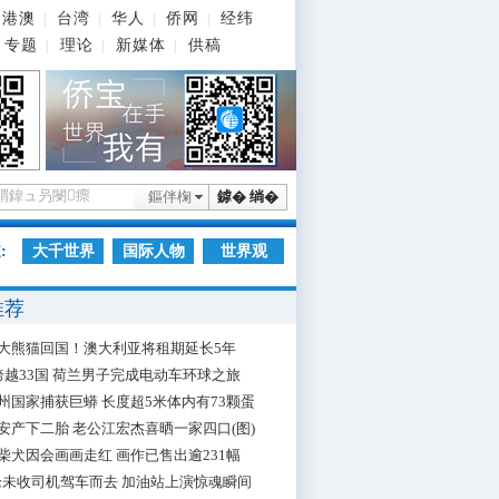
港澳
台湾
华人
侨网
经纬
|
|
|
|
专题
理论
新媒体
供稿
|
|
|
鏂伴椈
鎼� 绱�
:
大千世界
国际人物
世界观
推荐
大熊猫回国！澳大利亚将租期延长5年
跨越33国 荷兰男子完成电动车环球之旅
州国家捕获巨蟒 长度超5米体内有73颗蛋
安产下二胎 老公江宏杰喜晒一家四口(图)
柴犬因会画画走红 画作已售出逾231幅
枪未收司机驾车而去 加油站上演惊魂瞬间