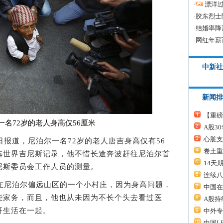
·
漂洋过
·
胶东烈士
·
结婚率降
·
网红年薪
中新社
新闻排
【重磅
一名72岁的老人身高仅56厘米
A股3
心脏支
日报道，尼泊尔一名72岁的老人唐吉身高仅有56
卷土重
选世界吉尼斯记录，他不惜长途奔波赶往尼泊尔首
14天
尼斯委员会工作人员的测量。
连续八
尼泊尔偏远山区的一个小村庄，因为身高问题，
中国在
些家务，而且，他也从未因为不长个头去看过医
A股持
哥生活在一起。
中外专
中国L