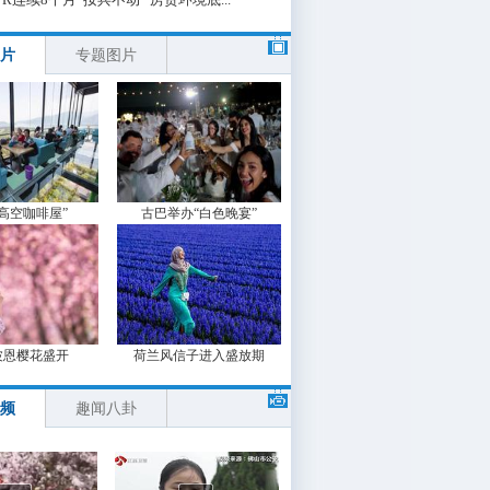
片
专题图片
“高空咖啡屋”
古巴举办“白色晚宴”
波恩樱花盛开
荷兰风信子进入盛放期
频
趣闻八卦