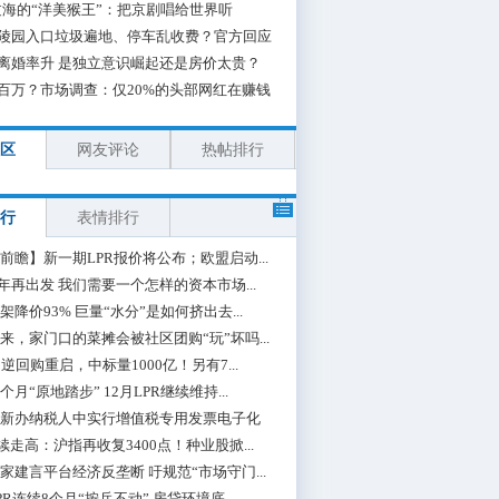
海的“洋美猴王”：把京剧唱给世界听
陵园入口垃圾遍地、停车乱收费？官方回应
离婚率升 是独立意识崛起还是房价太贵？
百万？市场调查：仅20%的头部网红在赚钱
区
网友评论
热帖排行
行
表情排行
前瞻】新一期LPR报价将公布；欧盟启动...
0年再出发 我们需要一个怎样的资本市场...
架降价93% 巨量“水分”是如何挤出去...
来，家门口的菜摊会被社区团购“玩”坏吗...
期逆回购重启，中标量1000亿！另有7...
个月“原地踏步” 12月LPR继续维持...
新办纳税人中实行增值税专用发票电子化
续走高：沪指再收复3400点！种业股掀...
家建言平台经济反垄断 吁规范“市场守门...
PR连续8个月“按兵不动” 房贷环境底...