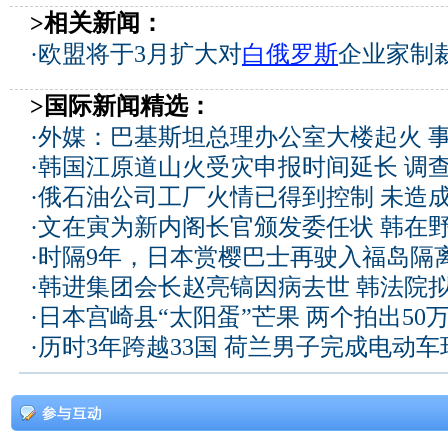
>相关新闻：
·
欧盟将于3月扩大对
白俄罗斯
企业家制
>国际新闻精选：
·
外媒：巴基斯坦总理办公室大楼起火 
·
韩国江原道山火受灾申报时间延长 调
·
俄石油公司工厂火情已得到控制 未造
·
文在寅为新内阁长官颁发委任状 韩在
·
时隔9年，日本赏樱巴士再驶入福岛隔
·
韩进集团会长赵亮镐因病去世 韩法院
·
日本宫崎县“太阳蛋”芒果 两个拍出50
·
历时3年跨越33国 荷兰男子完成电动