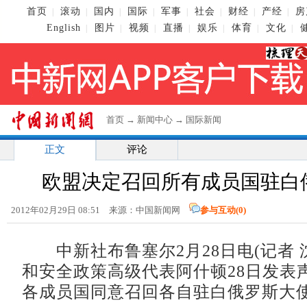
首页
滚动
国内
国际
军事
社会
财经
产经
房
|
|
|
|
|
|
|
|
English
图片
视频
直播
娱乐
体育
文化
|
|
|
|
|
|
|
首页
→
新闻中心
→
国际新闻
正文
评论
欧盟决定召回所有成员国驻白
2012年02月29日 08:51 来源：中国新闻网
参与互动(
0
)
中新社布鲁塞尔2月28日电(记者 
和安全政策高级代表阿什顿28日发表
各成员国同意召回各自驻白俄罗斯大