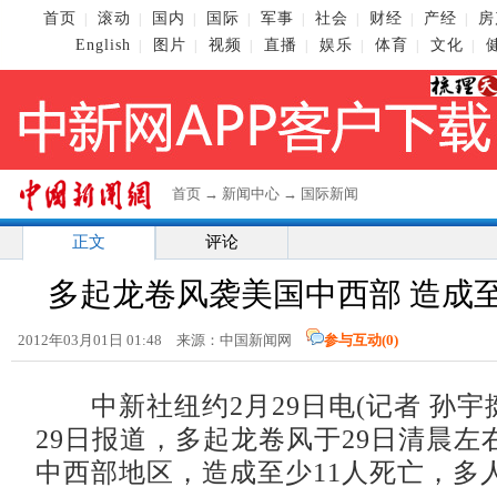
首页
滚动
国内
国际
军事
社会
财经
产经
房
|
|
|
|
|
|
|
|
English
图片
视频
直播
娱乐
体育
文化
|
|
|
|
|
|
|
首页
→
新闻中心
→
国际新闻
正文
评论
多起龙卷风袭美国中西部 造成至
2012年03月01日 01:48 来源：中国新闻网
参与互动(
0
)
中新社纽约2月29日电(记者 孙宇
29日报道，多起龙卷风于29日清晨左
中西部地区，造成至少11人死亡，多