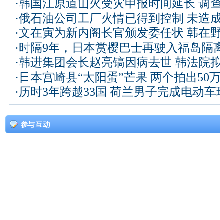
·
韩国江原道山火受灾申报时间延长 调
·
俄石油公司工厂火情已得到控制 未造
·
文在寅为新内阁长官颁发委任状 韩在
·
时隔9年，日本赏樱巴士再驶入福岛隔
·
韩进集团会长赵亮镐因病去世 韩法院
·
日本宫崎县“太阳蛋”芒果 两个拍出50
·
历时3年跨越33国 荷兰男子完成电动