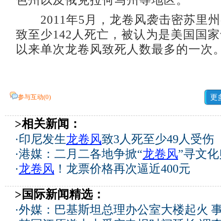
色州以及俄克拉何马州等地区。
2011年5月，龙卷风袭击密苏里
致至少142人死亡，被认为是美国国
以来单次龙卷风致死人数最多的一次。
参与互动(
0
)
更
>相关新闻：
·
印尼发生
龙卷风
致3人死至少49人受伤
·
港媒：二月二各地争掀“
龙卷风
”寻文
·
龙卷风
！龙票价格再次逼近400元
>国际新闻精选：
·
外媒：巴基斯坦总理办公室大楼起火 