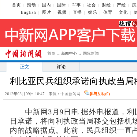
首页
滚动
国内
国际
军事
社会
财经
产经
房
|
|
|
|
|
|
|
|
English
图片
视频
直播
娱乐
体育
文化
|
|
|
|
|
|
|
首页
→
新闻中心
→
国际新闻
正文
评论
利比亚民兵组织承诺向执政当局
2012年03月09日 10:47 来源：中国新闻网
参与互动(
0
)
中新网3月9日电 据外电报道，利
日承诺，将向利执政当局移交包括机
内的战略据点。此前，民兵组织一直