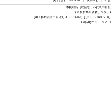
关于我们
|
About us
|
联系我们
|
广告
本网站所刊载信息，不代表中新社
未经授权禁止转载、摘编、
[
网上传播视听节目许可证（0106168）
] [
京ICP证040655号
]
Copyright ©1999-20