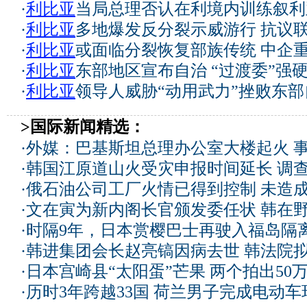
·
利比亚
当局总理否认在利境内训练叙利
·
利比亚
多地爆发反分裂示威游行 抗议
·
利比亚
或面临分裂恢复部族传统 中企
·
利比亚
东部地区宣布自治 “过渡委”强
·
利比亚
领导人威胁“动用武力”挫败东部
>国际新闻精选：
·
外媒：巴基斯坦总理办公室大楼起火 
·
韩国江原道山火受灾申报时间延长 调
·
俄石油公司工厂火情已得到控制 未造
·
文在寅为新内阁长官颁发委任状 韩在
·
时隔9年，日本赏樱巴士再驶入福岛隔
·
韩进集团会长赵亮镐因病去世 韩法院
·
日本宫崎县“太阳蛋”芒果 两个拍出50
·
历时3年跨越33国 荷兰男子完成电动