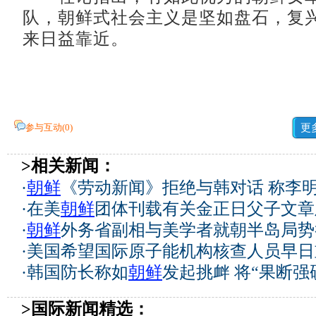
队，朝鲜式社会主义是坚如盘石，复
来日益靠近。
参与互动(
0
)
更
>相关新闻：
·
朝鲜
《劳动新闻》拒绝与韩对话 称李
·
在美
朝鲜
团体刊载有关金正日父子文章
·
朝鲜
外务省副相与美学者就朝半岛局势
·
美国希望国际原子能机构核查人员早日
·
韩国防长称如
朝鲜
发起挑衅 将“果断强
>国际新闻精选：