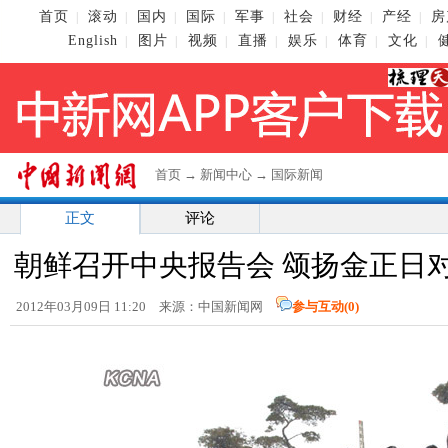
首页
滚动
国内
国际
军事
社会
财经
产经
房
|
|
|
|
|
|
|
|
English
图片
视频
直播
娱乐
体育
文化
|
|
|
|
|
|
|
首页
→
新闻中心
→
国际新闻
正文
评论
朝鲜召开中央报告会 颂扬金正日
2012年03月09日 11:20 来源：中国新闻网
参与互动(
0
)