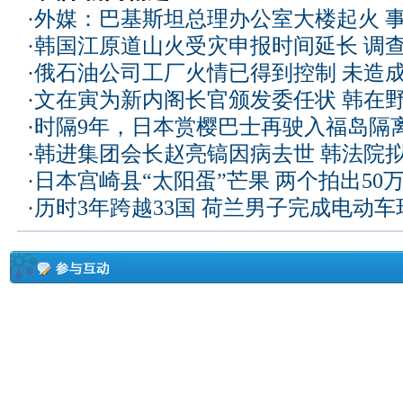
·
外媒：巴基斯坦总理办公室大楼起火 
·
韩国江原道山火受灾申报时间延长 调
·
俄石油公司工厂火情已得到控制 未造
·
文在寅为新内阁长官颁发委任状 韩在
·
时隔9年，日本赏樱巴士再驶入福岛隔
·
韩进集团会长赵亮镐因病去世 韩法院
·
日本宫崎县“太阳蛋”芒果 两个拍出50
·
历时3年跨越33国 荷兰男子完成电动