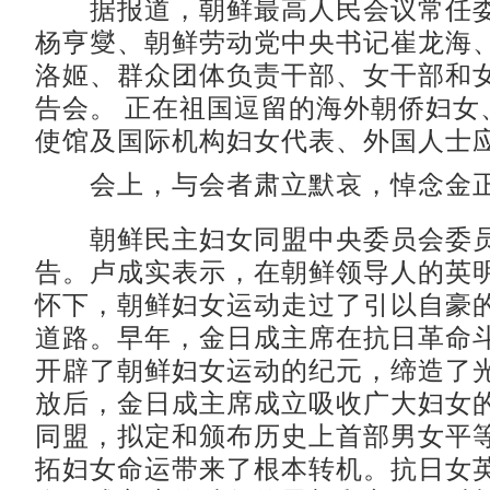
据报道，朝鲜最高人民会议常任委
杨亨燮、朝鲜劳动党中央书记崔龙海
洛姬、群众团体负责干部、女干部和
告会。 正在祖国逗留的海外朝侨妇女
使馆及国际机构妇女代表、外国人士
会上，与会者肃立默哀，悼念金
朝鲜民主妇女同盟中央委员会委员
告。卢成实表示，在朝鲜领导人的英
怀下，朝鲜妇女运动走过了引以自豪
道路。早年，金日成主席在抗日革命
开辟了朝鲜妇女运动的纪元，缔造了
放后，金日成主席成立吸收广大妇女
同盟，拟定和颁布历史上首部男女平
拓妇女命运带来了根本转机。抗日女