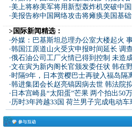
·
美上将称美军将用新型轰炸机突破中国
·
美报告称中国网络攻击将瘫痪美国基础
>国际新闻精选：
·
外媒：巴基斯坦总理办公室大楼起火 
·
韩国江原道山火受灾申报时间延长 调
·
俄石油公司工厂火情已得到控制 未造
·
文在寅为新内阁长官颁发委任状 韩在
·
时隔9年，日本赏樱巴士再驶入福岛隔
·
韩进集团会长赵亮镐因病去世 韩法院
·
日本宫崎县“太阳蛋”芒果 两个拍出50
·
历时3年跨越33国 荷兰男子完成电动