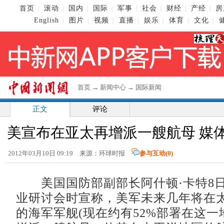
首页
滚动
国内
国际
军事
社会
财经
产经
房
|
|
|
|
|
|
|
|
English
图片
视频
直播
娱乐
体育
文化
|
|
|
|
|
|
|
首页
→
新闻中心
→
国际新闻
正文
评论
美宣布在亚太再增派一艘航母 媒
2012年03月10日 09:19 来源：环球时报
参与互动(
0
)
美国国防部副部长阿什顿·卡特8日
业研讨会时宣称，美军未来几年将在太
的海军军舰(现在约有52%部署在这一