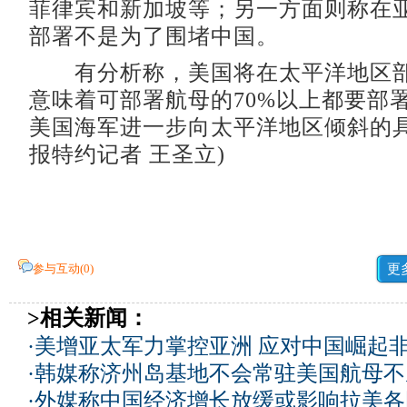
菲律宾和新加坡等；另一方面则称在
部署不是为了围堵中国。
有分析称，美国将在太平洋地区部
意味着可部署航母的70%以上都要部
美国海军进一步向太平洋地区倾斜的具
报特约记者 王圣立)
参与互动(
0
)
更
>相关新闻：
·
美增亚太军力掌控亚洲 应对中国崛起
·
韩媒称济州岛基地不会常驻美国航母不
·
外媒称中国经济增长放缓或影响拉美各