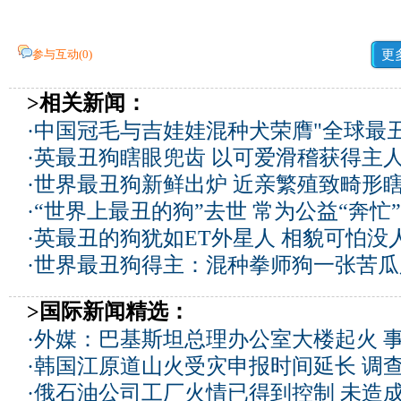
参与互动(
0
)
更
>相关新闻：
·
中国冠毛与吉娃娃混种犬荣膺"全球最丑狗
·
英最丑狗瞎眼兜齿 以可爱滑稽获得主人
·
世界最丑狗新鲜出炉 近亲繁殖致畸形瞎
·
“世界上最丑的狗”去世 常为公益“奔忙”
·
英最丑的狗犹如ET外星人 相貌可怕没人
·
世界最丑狗得主：混种拳师狗一张苦瓜
>国际新闻精选：
·
外媒：巴基斯坦总理办公室大楼起火 
·
韩国江原道山火受灾申报时间延长 调
·
俄石油公司工厂火情已得到控制 未造