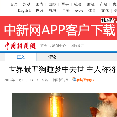
首页
滚动
国内
国际
军事
社会
财经
产经
房
|
|
|
|
|
|
|
|
English
图片
视频
直播
娱乐
体育
文化
|
|
|
|
|
|
|
首页
→
新闻中心
→
国际新闻
正文
评论
世界最丑狗睡梦中去世 主人称将
2012年03月15日 14:53 来源：中国新闻网
参与互动(
0
)