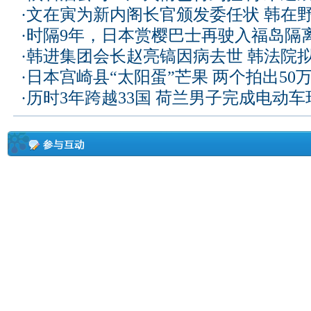
·
文在寅为新内阁长官颁发委任状 韩在
·
时隔9年，日本赏樱巴士再驶入福岛隔
·
韩进集团会长赵亮镐因病去世 韩法院
·
日本宫崎县“太阳蛋”芒果 两个拍出50
·
历时3年跨越33国 荷兰男子完成电动