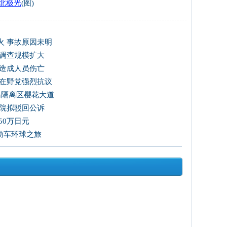
北极光
(图)
火 事故原因未明
 调查规模扩大
未造成人员伤亡
韩在野党强烈抗议
岛隔离区樱花大道
法院拟驳回公诉
50万日元
电动车环球之旅