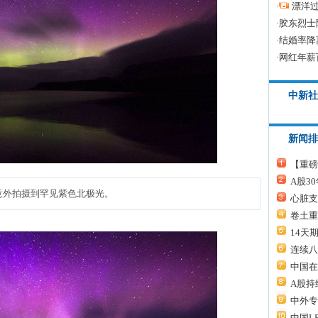
·
漂洋过
·
胶东烈士
·
结婚率降
·
网红年薪
中新社
新闻排
【重磅
A股3
意外拍摄到罕见紫色北极光。
心脏支
卷土重
14天
连续八
中国在
A股持
中外专
中国L