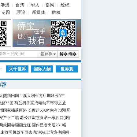
港澳
台湾
华人
侨网
经纬
|
|
|
|
专题
理论
新媒体
供稿
|
|
|
鏂伴椈
鎼� 绱�
:
大千世界
国际人物
世界观
推荐
大熊猫回国！澳大利亚将租期延长5年
跨越33国 荷兰男子完成电动车环球之旅
州国家捕获巨蟒 长度超5米体内有73颗蛋
安产下二胎 老公江宏杰喜晒一家四口(图)
柴犬因会画画走红 画作已售出逾231幅
枪未收司机驾车而去 加油站上演惊魂瞬间