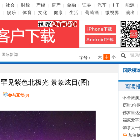
社会
财经
产经
房产
金融
证券
汽车
I T
能源
|
|
|
|
|
|
|
|
|
|
播
娱乐
体育
文化
健康
生活
葡萄酒
微视界
演出
|
|
|
|
|
|
|
|
|
→
国际新闻
大
中
小
字号：
国际频道
罕见紫色北极光 景象炫目(图)
阅读
网
参与互动(
0
)
·
不舍旅澳
·
历时3年
·
佛罗里达
·
福原爱平
·
加拿大一
·
加油