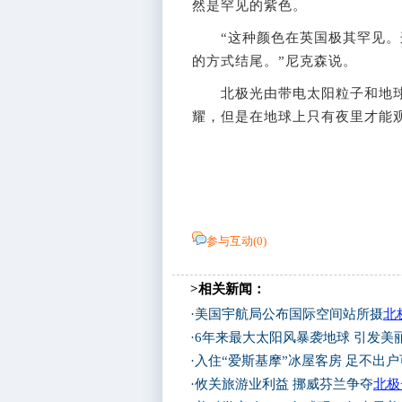
然是罕见的紫色。
“这种颜色在英国极其罕见。这
的方式结尾。”尼克森说。
北极光由带电太阳粒子和地球
耀，但是在地球上只有夜里才能
参与互动(
0
)
>相关新闻：
·
美国宇航局公布国际空间站所摄
北
·
6年来最大太阳风暴袭地球 引发美
·
入住“爱斯基摩”冰屋客房 足不出户
·
攸关旅游业利益 挪威芬兰争夺
北极