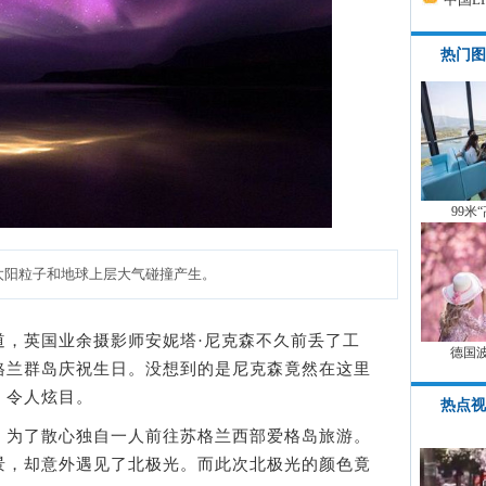
热门图
99米
太阳粒子和地球上层大气碰撞产生。
道，英国业余摄影师安妮塔·尼克森不久前丢了工
德国
格兰群岛庆祝生日。没想到的是尼克森竟然在这里
，令人炫目。
热点视
为了散心独自一人前往苏格兰西部爱格岛旅游。
景，却意外遇见了北极光。而此次北极光的颜色竟