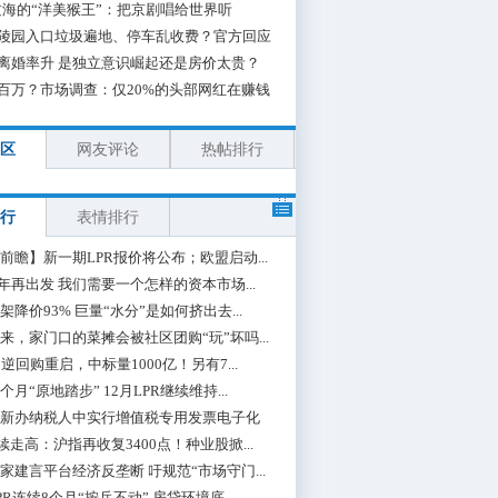
海的“洋美猴王”：把京剧唱给世界听
陵园入口垃圾遍地、停车乱收费？官方回应
离婚率升 是独立意识崛起还是房价太贵？
百万？市场调查：仅20%的头部网红在赚钱
区
网友评论
热帖排行
行
表情排行
前瞻】新一期LPR报价将公布；欧盟启动...
0年再出发 我们需要一个怎样的资本市场...
架降价93% 巨量“水分”是如何挤出去...
来，家门口的菜摊会被社区团购“玩”坏吗...
期逆回购重启，中标量1000亿！另有7...
个月“原地踏步” 12月LPR继续维持...
新办纳税人中实行增值税专用发票电子化
续走高：沪指再收复3400点！种业股掀...
家建言平台经济反垄断 吁规范“市场守门...
PR连续8个月“按兵不动” 房贷环境底...