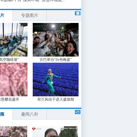
片
专题图片
“高空咖啡屋”
古巴举办“白色晚宴”
波恩樱花盛开
荷兰风信子进入盛放期
频
趣闻八卦