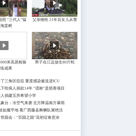
照 “三代人”猛
父亲牺牲 21年后女儿从警
摇海棠树
000米高原检验
男子在江边放生80斤蛇
训练成果
了三角区痘痘 重度感染被送进ICU
下给病人捐款14年 “谎称”是慈善项目
老人捐建五所希望小学
气象台：冷空气来袭 北方降温南方暴雨
桩如履平地 看广西藤县舞狮队展绝活
世园会：“百园之园”花初绽春意浓