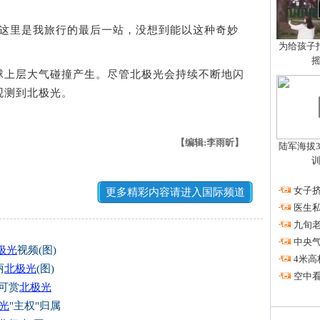
里是我旅行的最后一站，没想到能以这种奇妙
为给孩子拍
上层大气碰撞产生。尽管北极光会持续不断地闪
观测到北极光。
【编辑:李雨昕】
陆军海拔3
·
女子挤
更多精彩内容请进入国际频道
·
医生私
·
九旬
·
中央
极光
视频(图)
·
4米高
丽
北极光
(图)
·
空中看
可赏
北极光
光
"主权"归属