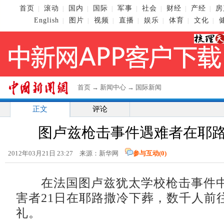
首页
滚动
国内
国际
军事
社会
财经
产经
房
|
|
|
|
|
|
|
|
English
图片
视频
直播
娱乐
体育
文化
|
|
|
|
|
|
|
首页
→
新闻中心
→
国际新闻
正文
评论
图卢兹枪击事件遇难者在耶
2012年03月21日 23:27 来源：新华网
参与互动(
0
)
在法国图卢兹犹太学校枪击事件中
害者21日在耶路撒冷下葬，数千人前
礼。