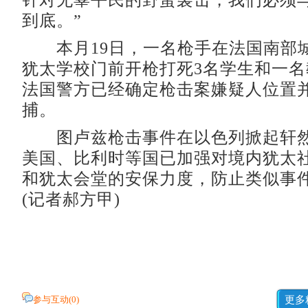
针对无辜平民的野蛮袭击，我们必须
到底。”
本月19日，一名枪手在法国南部
犹太学校门前开枪打死3名学生和一
法国警方已经确定枪击案嫌疑人位置
捕。
图卢兹枪击事件在以色列掀起轩然
美国、比利时等国已加强对境内犹太
和犹太会堂的安保力度，防止类似事
(记者郝方甲)
参与互动(
0
)
更多