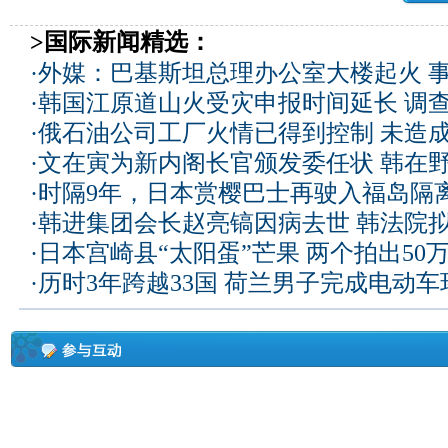
>国际新闻精选：
·
外媒：巴基斯坦总理办公室大楼起火 
·
韩国江原道山火受灾申报时间延长 调
·
俄石油公司工厂火情已得到控制 未造
·
文在寅为新内阁长官颁发委任状 韩在
·
时隔9年，日本赏樱巴士再驶入福岛隔
·
韩进集团会长赵亮镐因病去世 韩法院
·
日本宫崎县“太阳蛋”芒果 两个拍出50
·
历时3年跨越33国 荷兰男子完成电动