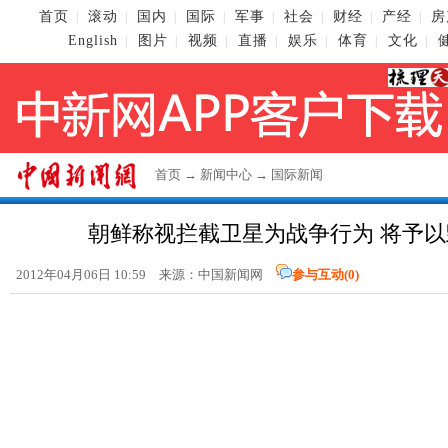
首页
滚动
国内
国际
军事
社会
财经
产经
房
|
|
|
|
|
|
|
|
English
图片
视频
直播
娱乐
体育
文化
|
|
|
|
|
|
|
首页
→
新闻中心
→
国际新闻
朝鲜称视拦截卫星为战争行为 将予
2012年04月06日 10:59 来源：中国新闻网
参与互动(
0
)