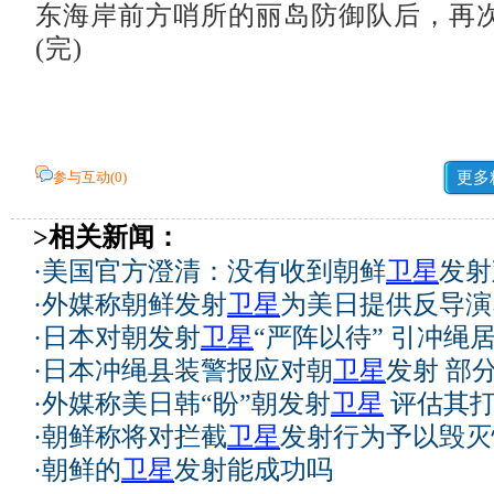
东海岸前方哨所的丽岛防御队后，再
(完)
参与互动(
0
)
更多
>相关新闻：
·
美国官方澄清：没有收到朝鲜
卫星
发射
·
外媒称朝鲜发射
卫星
为美日提供反导演
·
日本对朝发射
卫星
“严阵以待” 引冲绳
·
日本冲绳县装警报应对朝
卫星
发射 部
·
外媒称美日韩“盼”朝发射
卫星
评估其打
·
朝鲜称将对拦截
卫星
发射行为予以毁灭
·
朝鲜的
卫星
发射能成功吗