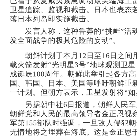
已着手从夏威夷紧急调动最尖端海上
卫星追踪、监视和截击。日本也表态
落日本列岛即实施截击。
发言人称，这种鲁莽的“挑衅”活动
发全面战争的极其危险的妄动”。
朝鲜计划于本月12日至16日之间用
载火箭发射“光明星3号”地球观测卫
成诞辰100周年。朝鲜此举引起各方
国、韩国、日本、美国等呼吁朝鲜重
一计划。但朝方表示，卫星发射将“如
另据朝中社6日报道，朝鲜人民军
朝鲜党和人民的最高领导者金正恩视
军第155部队时强调，一旦敌人侵犯朝
无情地将之埋葬在海底。这是金正恩