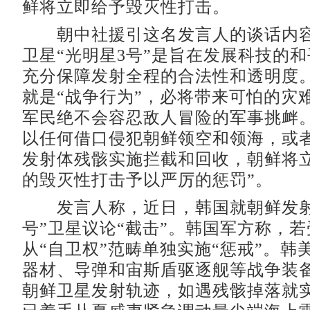
鲜将立即给予毁灭性打击。
朝中社援引这名发言人的谈话内容
卫星“光明星3号”是旨在发展科技的
充分保障发射全程的合法性和透明度
就是“战争行为”，必将带来可怕的灾
军民绝不会容忍敌人冒险的军事挑衅。
以任何借口侵犯朝鲜领空和领海，或
发射体残骸实施拦截和回收，朝鲜将
的毁灭性打击予以严厉的惩罚”。
发言人称，近日，韩国就朝鲜发射
号”卫星议论“截击”。韩国军方称，
从“自卫权”范畴单独实施“惩戒”。韩
器材、导弹和宙斯盾驱逐舰等战争装
朝鲜卫星发射轨迹，如遇残骸掉落就