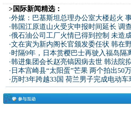
>国际新闻精选：
·
外媒：巴基斯坦总理办公室大楼起火 
·
韩国江原道山火受灾申报时间延长 调
·
俄石油公司工厂火情已得到控制 未造
·
文在寅为新内阁长官颁发委任状 韩在
·
时隔9年，日本赏樱巴士再驶入福岛隔
·
韩进集团会长赵亮镐因病去世 韩法院
·
日本宫崎县“太阳蛋”芒果 两个拍出50
·
历时3年跨越33国 荷兰男子完成电动