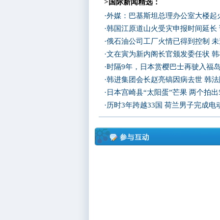
>国际新闻精选：
·
外媒：巴基斯坦总理办公室大楼起
·
韩国江原道山火受灾申报时间延长
·
俄石油公司工厂火情已得到控制 
·
文在寅为新内阁长官颁发委任状 
·
时隔9年，日本赏樱巴士再驶入福
·
韩进集团会长赵亮镐因病去世 韩
·
日本宫崎县“太阳蛋”芒果 两个拍出
·
历时3年跨越33国 荷兰男子完成