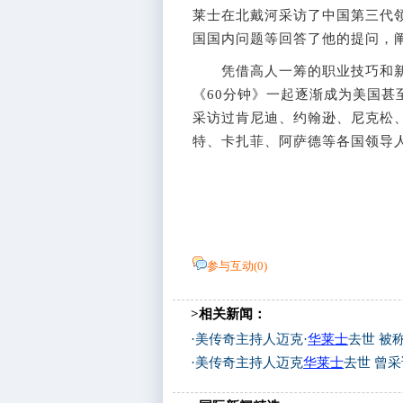
莱士在北戴河采访了中国第三代
国国内问题等回答了他的提问，
凭借高人一筹的职业技巧和新
《60分钟》一起逐渐成为美国
采访过肯尼迪、约翰逊、尼克松
特、卡扎菲、阿萨德等各国领导人
参与互动(
0
)
>相关新闻：
·
美传奇主持人迈克·
华莱士
去世 被
·
美传奇主持人迈克
华莱士
去世 曾