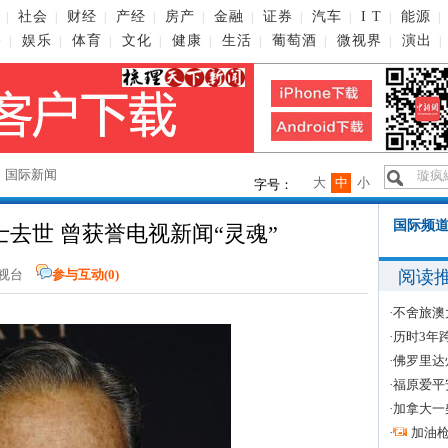
社会
财经
产经
房产
金融
证券
汽车
I T
能源
|
|
|
|
|
|
|
|
|
|
播
娱乐
体育
文化
健康
生活
葡萄酒
微视界
演出
|
|
|
|
|
|
|
|
|
→
国际新闻
大
中
小
字号：
国际频道
去世 曾获誉电视新闻“灵魂”
阅读
络电视台
参与互动(
0
)
·
不舍旅澳
·
历时3年
·
佛罗里达
·
福原爱平
·
加拿大一
·
加油