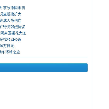
火 事故原因未明
 调查规模扩大
未造成人员伤亡
韩在野党强烈抗议
岛隔离区樱花大道
法院拟驳回公诉
50万日元
电动车环球之旅