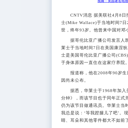
视频：美国著名电
CNTV消息 据美联社4月8日
士(Mike Wallace)于当地
世，终年93岁。他曾来中国对邓
据哥伦比亚广播公司发言人凯文-泰德
莱士于当地时间7日在美国康涅狄
士是美国哥伦比亚广播公司(CB
于身体原因一直住在这家疗养院
报道称，他在2008年90岁
因尚未公布。
据悉，华莱士于1968年加入
分钟》，而该节目也于同年正式开
仍为该节目做通讯员。华莱士当
我总是说：‘等我蹬腿儿了吧’。
睛、耳朵和其他零件都大不如前了