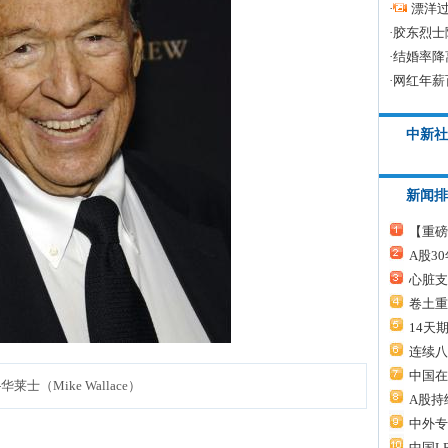
·
漂洋过
·
胶东烈士
·
结婚率降
·
网红年薪
中新社
新闻排
【重磅
A股3
心脏支
卷土重
14天
连续八
中国在
华莱士（Mike Wallace）
A股持
中外专
中国L