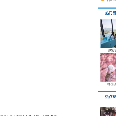
热门图
99米
德国
热点视