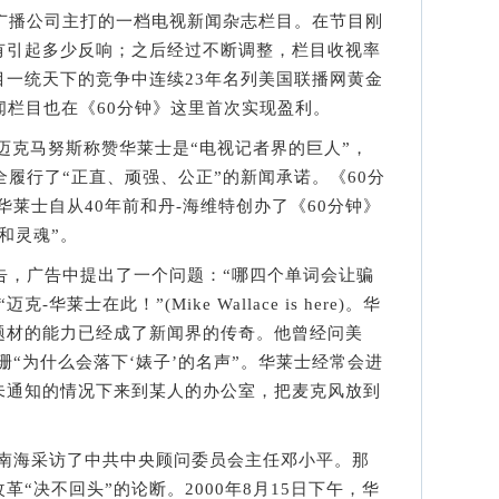
播公司主打的一档电视新闻杂志栏目。在节目刚
有引起多少反响；之后经过不断调整，栏目收视率
目一统天下的竞争中连续23年名列美国联播网黄金
新闻栏目也在《60分钟》这里首次实现盈利。
迈克马努斯称赞华莱士是“电视记者界的巨人”，
全履行了“正直、顽强、公正”的新闻承诺。《60分
华莱士自从40年前和丹-海维特创办了《60分钟》
和灵魂”。
，广告中提出了一个问题：“哪四个单词会让骗
莱士在此！”(Mike Wallace is here)。华
题材的能力已经成了新闻界的传奇。他曾经问美
珊“为什么会落下‘婊子’的名声”。华莱士经常会进
未通知的情况下来到某人的办公室，把麦克风放到
中南海采访了中共中央顾问委员会主任邓小平。那
“决不回头”的论断。2000年8月15日下午，华