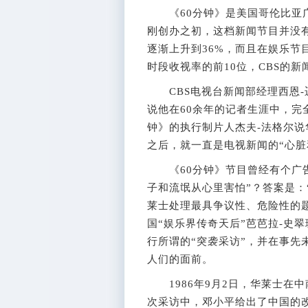
《60分钟》是美国哥伦比亚广
刚创办之初，这档新闻节目并没
逐渐上升到36%，而且在娱乐节
时段收视率的前10位，CBS的
CBS电视台新闻部经理西恩-
说他在60余年的记者生涯中，完
钟》的执行制片人杰夫-法格尔说
之后，就一直是电视新闻的“心脏
《60分钟》节目曾经有个广告
子和流氓从心里害怕”？答案是：“迈克-华
莱士处理最具争议性、危险性的
国“娱乐界传奇天后”芭芭拉-史翠
行所谓的“突袭采访”，并在事先
人们的面前。
1986年9月2日，华莱士在
次采访中，邓小平给出了中国的改革