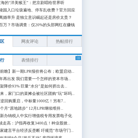
海的“洋美猴王”：把京剧唱给世界听
陵园入口垃圾遍地、停车乱收费？官方回应
离婚率升 是独立意识崛起还是房价太贵？
百万？市场调查：仅20%的头部网红在赚钱
区
网友评论
热帖排行
行
表情排行
前瞻】新一期LPR报价将公布；欧盟启动...
0年再出发 我们需要一个怎样的资本市场...
架降价93% 巨量“水分”是如何挤出去...
来，家门口的菜摊会被社区团购“玩”坏吗...
期逆回购重启，中标量1000亿！另有7...
个月“原地踏步” 12月LPR继续维持...
新办纳税人中实行增值税专用发票电子化
续走高：沪指再收复3400点！种业股掀...
家建言平台经济反垄断 吁规范“市场守门...
PR连续8个月“按兵不动” 房贷环境底...