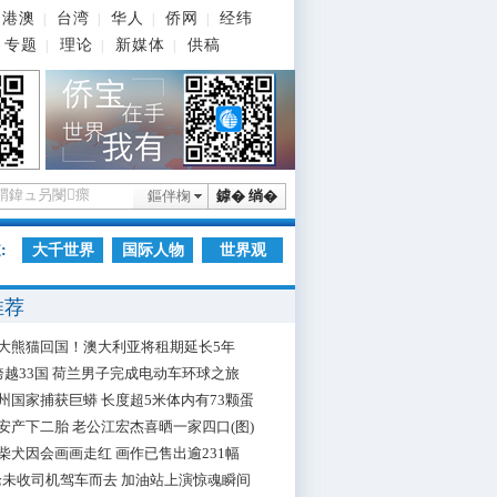
港澳
台湾
华人
侨网
经纬
|
|
|
|
专题
理论
新媒体
供稿
|
|
|
鏂伴椈
鎼� 绱�
:
大千世界
国际人物
世界观
推荐
大熊猫回国！澳大利亚将租期延长5年
跨越33国 荷兰男子完成电动车环球之旅
州国家捕获巨蟒 长度超5米体内有73颗蛋
安产下二胎 老公江宏杰喜晒一家四口(图)
柴犬因会画画走红 画作已售出逾231幅
枪未收司机驾车而去 加油站上演惊魂瞬间