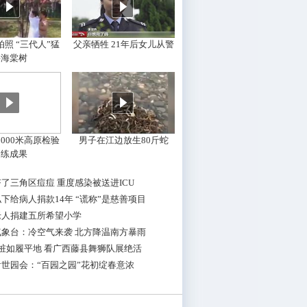
照 “三代人”猛
父亲牺牲 21年后女儿从警
摇海棠树
000米高原检验
男子在江边放生80斤蛇
训练成果
了三角区痘痘 重度感染被送进ICU
下给病人捐款14年 “谎称”是慈善项目
老人捐建五所希望小学
气象台：冷空气来袭 北方降温南方暴雨
桩如履平地 看广西藤县舞狮队展绝活
世园会：“百园之园”花初绽春意浓