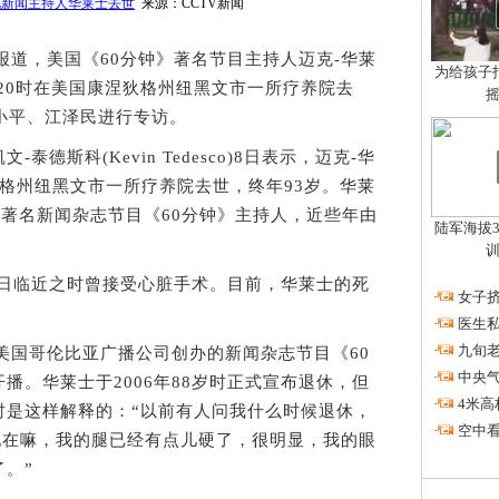
视新闻主持人华莱士去世
来源：CCTV新闻
报道，美国《60分钟》著名节目主持人迈克-华莱
为给孩子拍
时间7日20时在美国康涅狄格州纽黑文市一所疗养院去
小平、江泽民进行专访。
斯科(Kevin Tedesco)8日表示，迈克-华
格州纽黑文市一所疗养院去世，终年93岁。华莱
S)著名新闻杂志节目《60分钟》主持人，近些年由
陆军海拔3
。
生日临近之时曾接受心脏手术。目前，华莱士的死
·
女子挤
·
医生私
·
九旬
美国哥伦比亚广播公司创办的新闻杂志节目《60
·
中央
播。华莱士于2006年88岁时正式宣布退休，但
·
4米高
时是这样解释的：“以前有人问我什么时候退休，
·
空中看
现在嘛，我的腿已经有点儿硬了，很明显，我的眼
。”