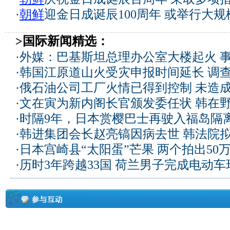
·
朝鲜
迎金日成诞辰100周年 或举行大
>国际新闻精选：
·
外媒：巴基斯坦总理办公室大楼起火 
·
韩国江原道山火受灾申报时间延长 调
·
俄石油公司工厂火情已得到控制 未造
·
文在寅为新内阁长官颁发委任状 韩在
·
时隔9年，日本赏樱巴士再驶入福岛隔
·
韩进集团会长赵亮镐因病去世 韩法院
·
日本宫崎县“太阳蛋”芒果 两个拍出50
·
历时3年跨越33国 荷兰男子完成电动