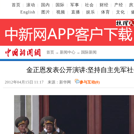
首页
滚动
国内
国际
军事
社会
财经
产经
房
|
|
|
|
|
|
|
|
English
图片
视频
直播
娱乐
体育
文化
|
|
|
|
|
|
|
首页
→
新闻中心
→
国际新闻
金正恩发表公开演讲:坚持自主先军
2012年04月15日 11:17 来源：新华网
参与互动(
0
)