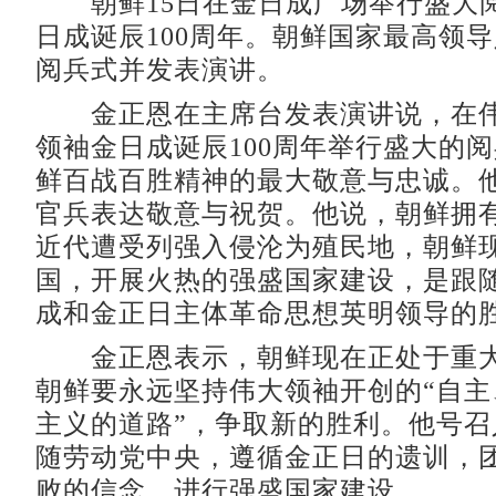
朝鲜15日在金日成广场举行盛大
日成诞辰100周年。朝鲜国家最高领
阅兵式并发表演讲。
金正恩在主席台发表演讲说，在伟
领袖金日成诞辰100周年举行盛大的
鲜百战百胜精神的最大敬意与忠诚。
官兵表达敬意与祝贺。他说，朝鲜拥
近代遭受列强入侵沦为殖民地，朝鲜
国，开展火热的强盛国家建设，是跟
成和金正日主体革命思想英明领导的
金正恩表示，朝鲜现在正处于重大
朝鲜要永远坚持伟大领袖开创的“自主
主义的道路”，争取新的胜利。他号召
随劳动党中央，遵循金正日的遗训，
败的信念，进行强盛国家建设。