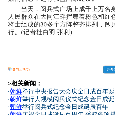
当天，阅兵式广场上成千上万名身
人民群众在大同江畔挥舞着粉色和红
将士组成的30多个方阵整齐排列，阅
行。(记者杜白羽 张利)
参与互动(
0
)
更多
>相关新闻：
·
朝鲜
举行中央报告大会庆金日成百年诞
·
朝鲜
举行大规模阅兵仪式纪念金日成诞辰
·
朝鲜
举行阅兵式纪念金日成诞辰百年
·
朝鲜
庆祝金日成诞辰百周年 采取多项