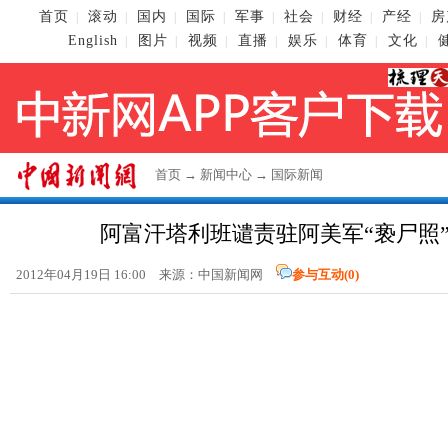
首页
滚动
国内
国际
军事
社会
财经
产经
房
|
|
|
|
|
|
|
|
English
图片
视频
直播
娱乐
体育
文化
|
|
|
|
|
|
|
首页
→
新闻中心
→
国际新闻
阿富汗塔利班谴责驻阿美军“亵尸照”
2012年04月19日 16:00 来源：中国新闻网
参与互动(
0
)