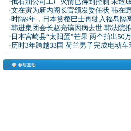
·
俄石油公司工厂火情已得到控制 未造
·
文在寅为新内阁长官颁发委任状 韩在
·
时隔9年，日本赏樱巴士再驶入福岛隔
·
韩进集团会长赵亮镐因病去世 韩法院
·
日本宫崎县“太阳蛋”芒果 两个拍出50
·
历时3年跨越33国 荷兰男子完成电动