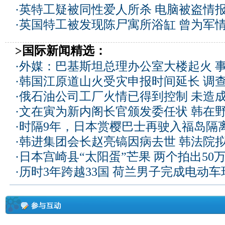
·
英特工疑被同性爱人所杀 电脑被盗情
·
英国特工被发现陈尸寓所浴缸 曾为军
>国际新闻精选：
·
外媒：巴基斯坦总理办公室大楼起火 
·
韩国江原道山火受灾申报时间延长 调
·
俄石油公司工厂火情已得到控制 未造
·
文在寅为新内阁长官颁发委任状 韩在
·
时隔9年，日本赏樱巴士再驶入福岛隔
·
韩进集团会长赵亮镐因病去世 韩法院
·
日本宫崎县“太阳蛋”芒果 两个拍出50
·
历时3年跨越33国 荷兰男子完成电动