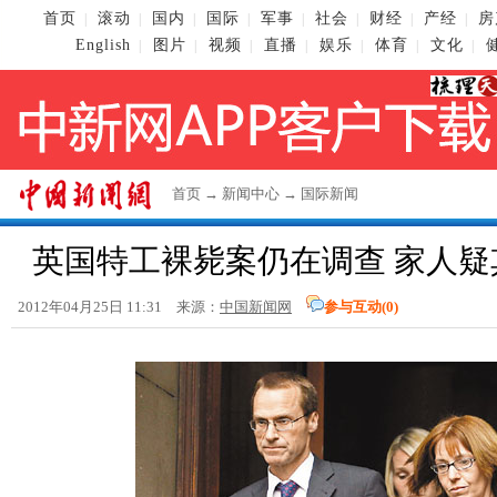
首页
滚动
国内
国际
军事
社会
财经
产经
房
|
|
|
|
|
|
|
|
English
图片
视频
直播
娱乐
体育
文化
|
|
|
|
|
|
|
首页
→
新闻中心
→
国际新闻
英国特工裸毙案仍在调查 家人疑
2012年04月25日 11:31 来源：
中国新闻网
参与互动(
0
)