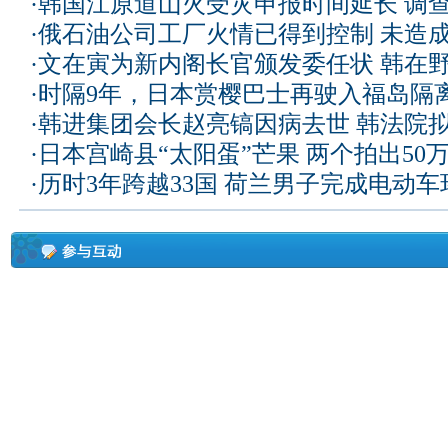
·
韩国江原道山火受灾申报时间延长 调
·
俄石油公司工厂火情已得到控制 未造
·
文在寅为新内阁长官颁发委任状 韩在
·
时隔9年，日本赏樱巴士再驶入福岛隔
·
韩进集团会长赵亮镐因病去世 韩法院
·
日本宫崎县“太阳蛋”芒果 两个拍出50
·
历时3年跨越33国 荷兰男子完成电动