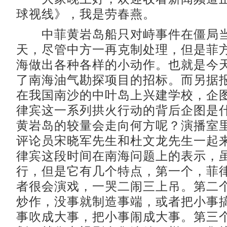
球视线》，我是劳春燕。
中菲黄岩岛船只对峙事件在僵局当
天，尽管中方一再克制处理，但是菲
海做出各种各样的小动作。也就是今
了南海油气勘探项目的招标。而另据
在我国南沙的中叶岛上兴建学校，企
律宾这一系列拱火行动的背后企图是
黄岩岛的较量会走向何方呢？演播室
评论员宋晓军先生和杜文龙先生一起
律宾这段时间在南海问题上的表示，
行，但是它有几个特点，第一个，菲
者很会演戏，一哭二闹三上吊。第二
炒作，没事就制造事端，或者把小事
事吹成大事，把小事闹成大事。第三