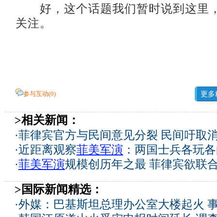
好，这个话题我们暂时说到这里，
关注。
参与互动(
0
)
更多
>相关新闻：
·
菲律宾官方与民间意见分裂 民间吁取
·
近距离观察
菲美军演
：两国士兵各玩各
·
菲美军演
规模创历年之最 菲律宾欲联
>国际新闻精选：
·
外媒：巴基斯坦总理办公室大楼起火 