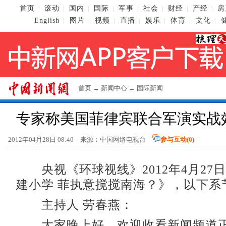
首页
滚动
国内
国际
军事
社会
财经
产经
房
|
|
|
|
|
|
|
|
English
图片
视频
直播
娱乐
体育
文化
|
|
|
|
|
|
|
首页
→
新闻中心
→
国际新闻
专家称美国菲律宾联合军演实战
2012年04月28日 08:40 来源：中国网络电视台
参与互动(
0
)
央视《环球视线》2012年4月27
建小学 菲执意搅搅南海？》，以下系
主持人 劳春燕：
大家晚上好，欢迎收看新闻频道正