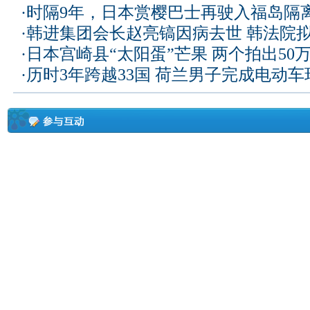
·
时隔9年，日本赏樱巴士再驶入福岛隔
·
韩进集团会长赵亮镐因病去世 韩法院
·
日本宫崎县“太阳蛋”芒果 两个拍出50
·
历时3年跨越33国 荷兰男子完成电动