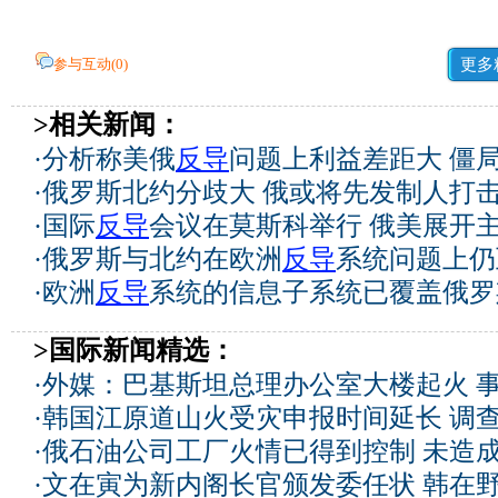
参与互动(
0
)
更多
>相关新闻：
·
分析称美俄
反导
问题上利益差距大 僵
·
俄罗斯北约分歧大 俄或将先发制人打
·
国际
反导
会议在莫斯科举行 俄美展开
·
俄罗斯与北约在欧洲
反导
系统问题上仍
·
欧洲
反导
系统的信息子系统已覆盖俄罗
>国际新闻精选：
·
外媒：巴基斯坦总理办公室大楼起火 
·
韩国江原道山火受灾申报时间延长 调
·
俄石油公司工厂火情已得到控制 未造
·
文在寅为新内阁长官颁发委任状 韩在