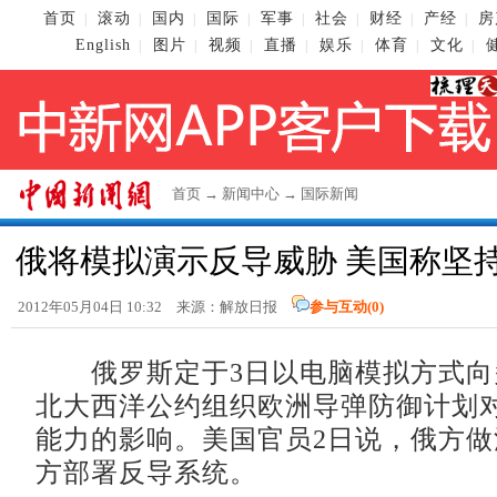
首页
滚动
国内
国际
军事
社会
财经
产经
房
|
|
|
|
|
|
|
|
English
图片
视频
直播
娱乐
体育
文化
|
|
|
|
|
|
|
首页
→
新闻中心
→
国际新闻
俄将模拟演示反导威胁 美国称坚
2012年05月04日 10:32 来源：解放日报
参与互动(
0
)
俄罗斯定于3日以电脑模拟方式向
北大西洋公约组织欧洲导弹防御计划
能力的影响。美国官员2日说，俄方
方部署反导系统。