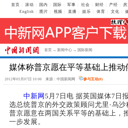
首页
滚动
国内
国际
军事
社会
财经
产经
房
|
|
|
|
|
|
|
|
English
图片
视频
直播
娱乐
体育
文化
|
|
|
|
|
|
|
首页
→
新闻中心
→
国际新闻
媒体称普京愿在平等基础上推动
2012年05月07日 10:06 来源：
中国新闻网
参与互动(
0
)
中新网
5月7日电 据英国媒体7日
选总统普京的外交政策顾问尤里·乌沙
普京愿意在两国关系平等的基础上，
一步发展。