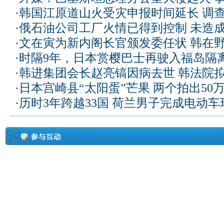
·
韩国江原道山火受灾申报时间延长 调
·
俄石油公司工厂火情已得到控制 未造
·
文在寅为新内阁长官颁发委任状 韩在
·
时隔9年，日本赏樱巴士再驶入福岛隔
·
韩进集团会长赵亮镐因病去世 韩法院
·
日本宫崎县“太阳蛋”芒果 两个拍出50
·
历时3年跨越33国 荷兰男子完成电动