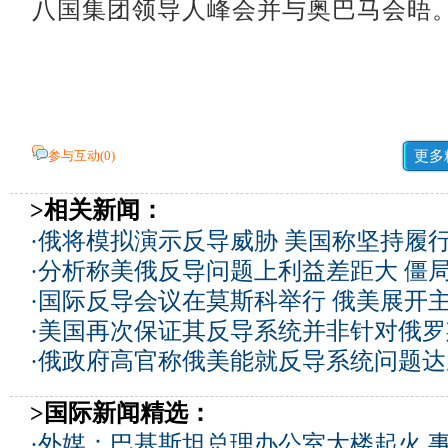
八国集团领导人峰会并与奥巴马会晤
参与互动(
0
)
更多
>相关新闻：
·
俄将模拟演示反导威胁 美国称坚持履
·
分析称美俄反导问题上利益差距大 僵
·
国际反导会议在莫斯科举行 俄美展开
·
美国再次保证其反导系统并非针对俄罗
·
俄政府高官称俄美能就反导系统问题达
>国际新闻精选：
·
外媒：巴基斯坦总理办公室大楼起火 