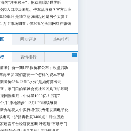
海的“洋美猴王”：把京剧唱给世界听
陵园入口垃圾遍地、停车乱收费？官方回应
离婚率升 是独立意识崛起还是房价太贵？
百万？市场调查：仅20%的头部网红在赚钱
区
网友评论
热帖排行
行
表情排行
前瞻】新一期LPR报价将公布；欧盟启动...
0年再出发 我们需要一个怎样的资本市场...
架降价93% 巨量“水分”是如何挤出去...
来，家门口的菜摊会被社区团购“玩”坏吗...
期逆回购重启，中标量1000亿！另有7...
个月“原地踏步” 12月LPR继续维持...
新办纳税人中实行增值税专用发票电子化
续走高：沪指再收复3400点！种业股掀...
家建言平台经济反垄断 吁规范“市场守门...
PR连续8个月“按兵不动” 房贷环境底...