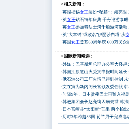
>相关新闻：
·
英报揭秘
女王
装扮“秘籍”：须亮眼 
·
英
女王
钻石禧年庆典 千舟巡游泰晤
·
英
女王
参加泰晤士河千船游河活动 
·
英"大本钟"或改名"伊丽莎白塔"庆
·
英国
女王
登基60周年庆 600万民众
>国际新闻精选：
·
外媒：巴基斯坦总理办公室大楼起
·
韩国江原道山火受灾申报时间延长
·
俄石油公司工厂火情已得到控制 
·
文在寅为新内阁长官颁发委任状 
·
时隔9年，日本赏樱巴士再驶入福
·
韩进集团会长赵亮镐因病去世 韩
·
日本宫崎县“太阳蛋”芒果 两个拍出
·
历时3年跨越33国 荷兰男子完成