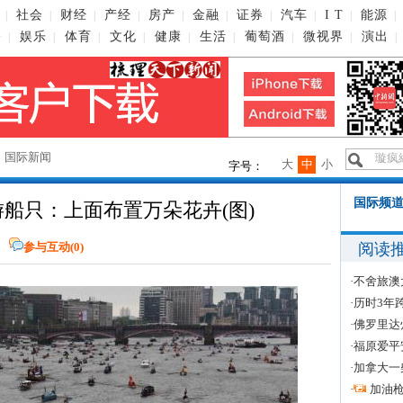
社会
财经
产经
房产
金融
证券
汽车
I T
能源
|
|
|
|
|
|
|
|
|
|
播
娱乐
体育
文化
健康
生活
葡萄酒
微视界
演出
|
|
|
|
|
|
|
|
|
→
国际新闻
大
中
小
字号：
国际频道
船只：上面布置万朵花卉(图)
阅读
参与互动(
0
)
·
不舍旅澳
·
历时3年
·
佛罗里达
·
福原爱平
·
加拿大一
·
加油