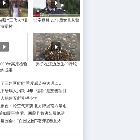
照 “三代人”猛
父亲牺牲 21年后女儿从警
摇海棠树
000米高原检验
男子在江边放生80斤蛇
训练成果
了三角区痘痘 重度感染被送进ICU
下给病人捐款14年 “谎称”是慈善项目
老人捐建五所希望小学
气象台：冷空气来袭 北方降温南方暴雨
桩如履平地 看广西藤县舞狮队展绝活
世园会：“百园之园”花初绽春意浓