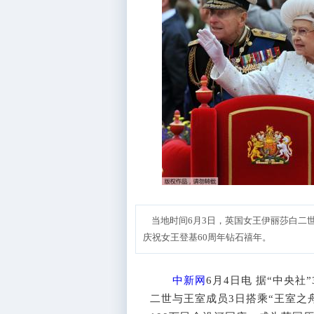
当地时间6月3日，英国女王伊丽莎白二世
庆祝女王登基60周年钻石禧年。
中新网
6月4日电 据“中央
二世与王室成员3日搭乘“王室之