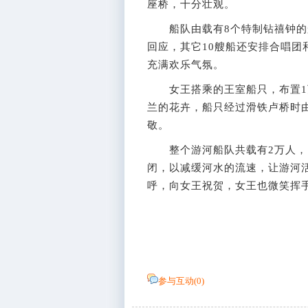
座桥，十分壮观。
船队由载有8个特制钻禧钟的
回应，其它10艘船还安排合唱
充满欢乐气氛。
女王搭乘的王室船只，布置1
兰的花卉，船只经过滑铁卢桥时
敬。
整个游河船队共载有2万人，以
闭，以减缓河水的流速，让游河
呼，向女王祝贺，女王也微笑挥
参与互动(
0
)