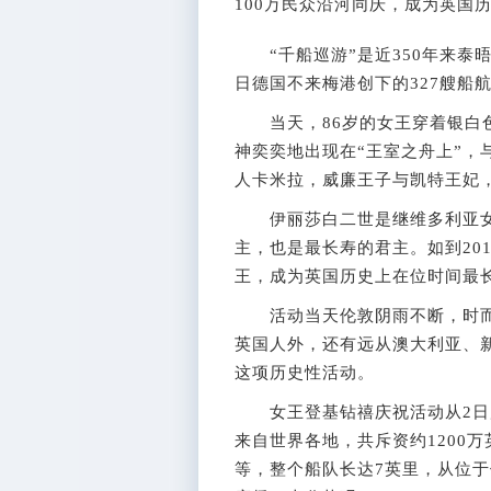
100万民众沿河同庆，成为英国
“千船巡游”是近350年来泰晤士
日德国不来梅港创下的327艘船
当天，86岁的女王穿着银白色
神奕奕地出现在“王室之舟上”，
人卡米拉，威廉王子与凯特王妃
伊丽莎白二世是继维多利亚女王
主，也是最长寿的君主。如到20
王，成为英国历史上在位时间最
活动当天伦敦阴雨不断，时而
英国人外，还有远从澳大利亚、
这项历史性活动。
女王登基钻禧庆祝活动从2日展
来自世界各地，共斥资约1200
等，整个船队长达7英里，从位于