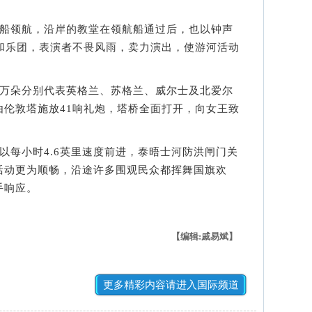
船领航，沿岸的教堂在领航船通过后，也以钟声
团和乐团，表演者不畏风雨，卖力演出，使游河活动
万朵分别代表英格兰、苏格兰、威尔士及北爱尔
由伦敦塔施放41响礼炮，塔桥全面打开，向女王致
每小时4.6英里速度前进，泰晤士河防洪闸门关
活动更为顺畅，沿途许多围观民众都挥舞国旗欢
手响应。
【编辑:戚易斌】
更多精彩内容请进入国际频道