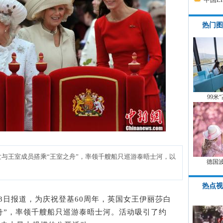
热门图
99米
与王室成员搭乘“王室之舟”，率领千艘船只巡游泰晤士河，以
德国
热点视
社”3日报道，为庆祝登基60周年，英国女王伊丽莎白
舟”，率领千艘船只巡游泰晤士河。活动吸引了约