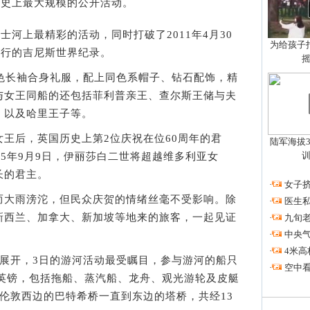
历史上最大规模的公开活动。
河上最精彩的活动，同时打破了2011年4月30
为给孩子拍
航行的吉尼斯世界纪录。
长袖合身礼服，配上同色系帽子、钻石配饰，精
与女王同船的还包括菲利普亲王、查尔斯王储与夫
，以及哈里王子等。
后，英国历史上第2位庆祝在位60周年的君
陆军海拔3
15年9月9日，伊丽莎白二世将超越维多利亚女
长的君主。
·
女子挤
大雨滂沱，但民众庆贺的情绪丝毫不受影响。除
·
医生私
新西兰、加拿大、新加坡等地来的旅客，一起见证
·
九旬
·
中央
·
4米高
开，3日的游河活动最受瞩目，参与游河的船只
·
空中看
万英镑，包括拖船、蒸汽船、龙舟、观光游轮及皮艇
伦敦西边的巴特希桥一直到东边的塔桥，共经13