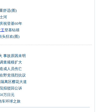
重舒适(图)
士河
庆祝登基60年
女王
登基钻禧
街头狂欢(图)
火 事故原因未明
 调查规模扩大
未造成人员伤亡
韩在野党强烈抗议
岛隔离区樱花大道
法院拟驳回公诉
50万日元
电动车环球之旅