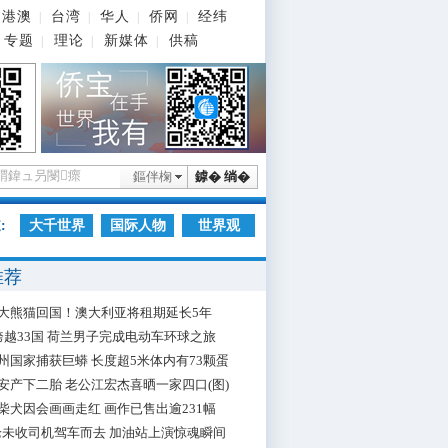
港澳
台湾
华人
侨网
经纬
|
|
|
|
专题
理论
新媒体
供稿
|
|
|
鏂伴椈
鎼� 绱�
:
大千世界
国际人物
世界观
推荐
大熊猫回国！澳大利亚将租期延长5年
跨越33国 荷兰男子完成电动车环球之旅
州国家捕获巨蟒 长度超5米体内有73颗蛋
安产下二胎 老公江宏杰喜晒一家四口(图)
柴犬因会画画走红 画作已售出逾231幅
枪未收司机驾车而去 加油站上演惊魂瞬间