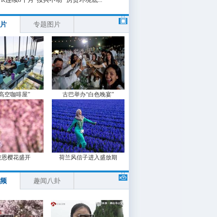
片
专题图片
“高空咖啡屋”
古巴举办“白色晚宴”
波恩樱花盛开
荷兰风信子进入盛放期
频
趣闻八卦