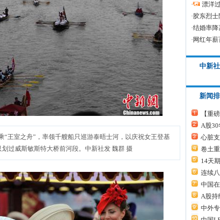
·
漂洋过
·
胶东烈士
·
结婚率降
·
网红年薪
中新社
新闻排
【重磅
A股3
“王室之舟”，率领千艘船只巡游泰晤士河，以庆祝女王登基
心脏支
只划过威斯敏斯特大桥前河段。中新社发 魏群 摄
卷土重
14天
连续八
中国在
A股持
中外专
中国L