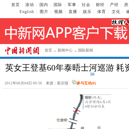
首页
滚动
国内
国际
军事
社会
财经
产经
房
|
|
|
|
|
|
|
|
English
图片
视频
直播
娱乐
体育
文化
|
|
|
|
|
|
|
首页
→
新闻中心
→
国际新闻
英女王登基60年泰晤士河巡游 耗
2012年06月04日 09:50 来源：新京报
参与互动(
0
)