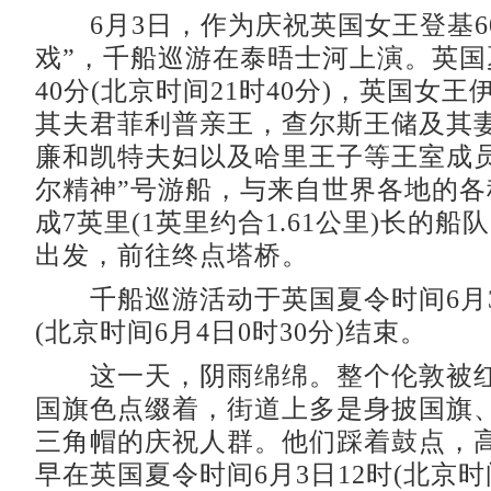
6月3日，作为庆祝英国女王登基6
戏”，千船巡游在泰晤士河上演。英国
40分(北京时间21时40分)，英国女
其夫君菲利普亲王，查尔斯王储及其
廉和凯特夫妇以及哈里王子等王室成员
尔精神”号游船，与来自世界各地的各
成7英里(1英里约合1.61公里)长的
出发，前往终点塔桥。
千船巡游活动于英国夏令时间6月3日
(北京时间6月4日0时30分)结束。
这一天，阴雨绵绵。整个伦敦被红
国旗色点缀着，街道上多是身披国旗
三角帽的庆祝人群。他们踩着鼓点，
早在英国夏令时间6月3日12时(北京时间