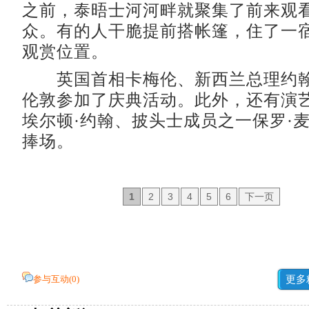
之前，泰晤士河河畔就聚集了前来观
众。有的人干脆提前搭帐篷，住了一
观赏位置。
英国首相卡梅伦、新西兰总理约翰
伦敦参加了庆典活动。此外，还有演
埃尔顿·约翰、披头士成员之一保罗·
捧场。
1
2
3
4
5
6
下一页
参与互动(
0
)
更多