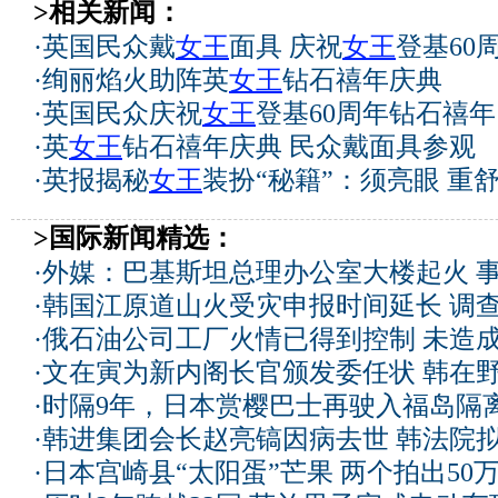
>相关新闻：
·
英国民众戴
女王
面具 庆祝
女王
登基60
·
绚丽焰火助阵英
女王
钻石禧年庆典
·
英国民众庆祝
女王
登基60周年钻石禧年
·
英
女王
钻石禧年庆典 民众戴面具参观
·
英报揭秘
女王
装扮“秘籍”：须亮眼 重舒
>国际新闻精选：
·
外媒：巴基斯坦总理办公室大楼起火 
·
韩国江原道山火受灾申报时间延长 调
·
俄石油公司工厂火情已得到控制 未造
·
文在寅为新内阁长官颁发委任状 韩在
·
时隔9年，日本赏樱巴士再驶入福岛隔
·
韩进集团会长赵亮镐因病去世 韩法院
·
日本宫崎县“太阳蛋”芒果 两个拍出50