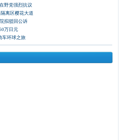
韩在野党强烈抗议
岛隔离区樱花大道
法院拟驳回公诉
50万日元
电动车环球之旅