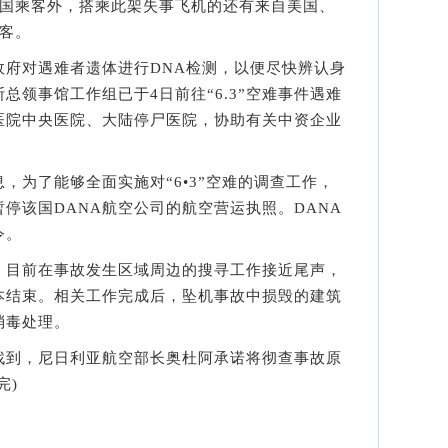
中国乘客外，搭乘此架失事飞机的还有来自美国、
客。
对遇难者遗体进行DNA检测，以便尽快辨认身
总领事馆工作组已于4日前往“6.3”空难事件遇难
医院中央医院、大陆停尸医院，协助有关中资企业
为了能够全面实施对“6•3”空难的调查工作，
停该国DANA航空公司的航空营运执照。DANA
令。
目前在事故发生区域周边的搜寻工作接近尾声，
本结束。相关工作完成后，坠机事故中损毁的建筑
消毒处理。
到，尼日利亚航空部长奥杜阿承诺将彻查事故原
完)