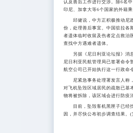
认及善后工作进行交涉。除6名
印尼、加拿大等6个国家的外籍乘
邱健说，中方正积极推动尼政府
份，处理善后事宜。中国驻拉各斯
者遗体临时收留及伤者定点救治
查找中方遇难者遗体。
另据《尼日利亚论坛报》消息，
尼日利亚民航管理局已签署命令暂
航空公司已开始执行这一行政命
尼紧急事务处理署发言人称，
对飞机坠毁区域居民的疏散已基
物将被拆除，该区域会进行防疫
目前，坠毁客机黑匣子已经找
因，并尽快公布初步调查结果。(