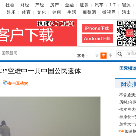
社会
财经
产经
房产
金融
证券
汽车
I T
能源
|
|
|
|
|
|
|
|
|
|
播
娱乐
体育
文化
健康
生活
葡萄酒
微视界
演出
|
|
|
|
|
|
|
|
|
→
国际新闻
大
中
小
字号：
国际频道
.3”空难中一具中国公民遗体
阅读
参与互动(
0
)
·
不舍旅澳
·
历时3年
·
佛罗里达
·
福原爱平
·
加拿大一
·
加油