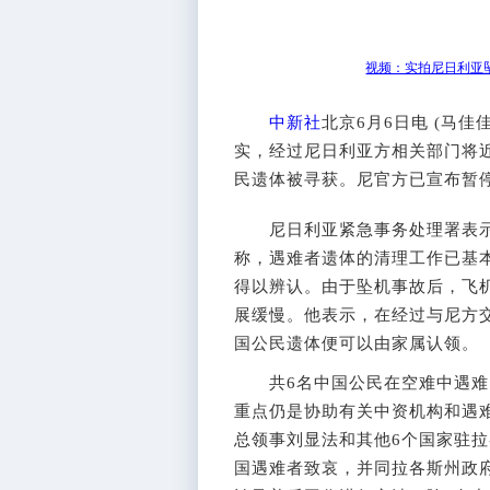
视频：实拍尼日利亚坠
中新社
北京6月6日电 (马佳
实，经过尼日利亚方相关部门将近
民遗体被寻获。尼官方已宣布暂停
尼日利亚紧急事务处理署表示有
称，遇难者遗体的清理工作已基
得以辨认。由于坠机事故后，飞
展缓慢。他表示，在经过与尼方
国公民遗体便可以由家属认领。
共6名中国公民在空难中遇难
重点仍是协助有关中资机构和遇
总领事刘显法和其他6个国家驻
国遇难者致哀，并同拉各斯州政