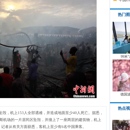
热门图
99米
德国
热点视
毁，机上153人全部遇难，并造成地面至少40人死亡。据悉，
各斯机场的一片居民区坠毁，并撞上了一座两层的建筑物，机上
。记者从有关方面获悉，客机上至少有6名中国乘客。