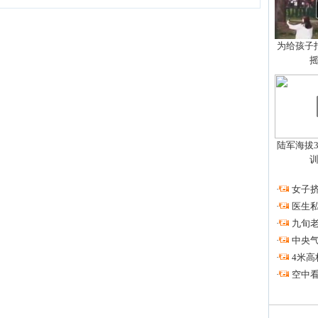
为给孩子拍
陆军海拔3
·
女子挤
·
医生私
·
九旬
·
中央
·
4米高
·
空中看