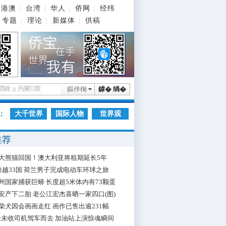
港澳
台湾
华人
侨网
经纬
|
|
|
|
专题
理论
新媒体
供稿
|
|
|
鏂伴椈
鎼� 绱�
:
大千世界
国际人物
世界观
推荐
大熊猫回国！澳大利亚将租期延长5年
跨越33国 荷兰男子完成电动车环球之旅
州国家捕获巨蟒 长度超5米体内有73颗蛋
安产下二胎 老公江宏杰喜晒一家四口(图)
柴犬因会画画走红 画作已售出逾231幅
枪未收司机驾车而去 加油站上演惊魂瞬间