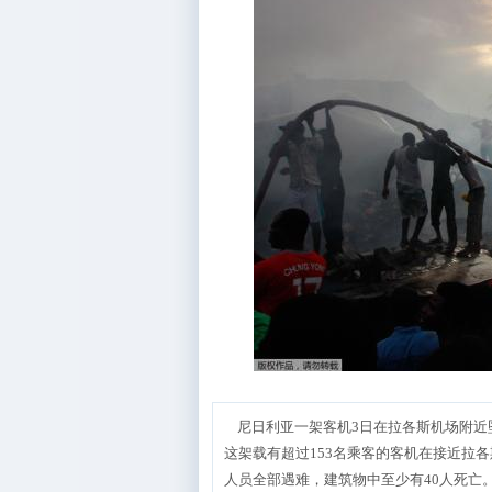
尼日利亚一架客机3日在拉各斯机场附近坠
这架载有超过153名乘客的客机在接近拉
人员全部遇难，建筑物中至少有40人死亡