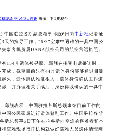
机现场 至少193人遇难
来源：中央电视台
佳) 中国驻拉各斯副总领事邱舰6日向
中新社
记者证
3天的搜寻工作，“6•3”空难中遇难的一具中国公
失事客机所属DANA航空公司的航空营运执照。
154具遗体被寻获。邱舰在接受电话采访时
本完成，截至目前只有44具遗体身份能够通过目测
机起火，遗体辨认难度很大，遗体身份确认工作进
交涉，并办理相关手续后，身份得以确认的一具中
，邱舰表示，中国驻拉各斯总领事馆目前工作的
难中国公民家属进行遗体鉴别工作。中国驻拉各斯
拉各斯总领事5日下午在拉各斯向空难的遇难者和本
府和空难现场指挥机构就做好遇难人员遗体清理辨