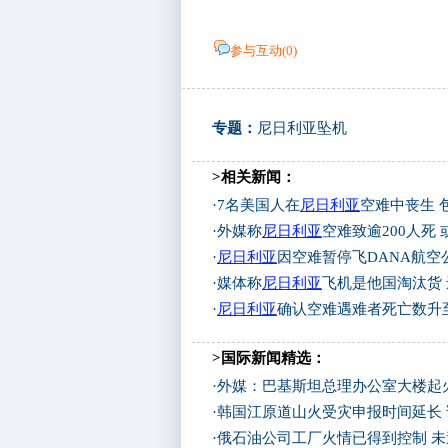
参与互动(
0
)
专题：
尼日利亚坠机
>相关新闻：
·
7名美国人在
尼日利亚
空难中丧生 
·
外媒称
尼日利亚
空难致逾200人死
·
尼日利亚
因空难暂停飞DANA航空
·
媒体称
尼日利亚
飞机是他国淘汰货
·
尼日利亚
确认空难遇难者死亡数升至
>国际新闻精选：
·
外媒：巴基斯坦总理办公室大楼起
·
韩国江原道山火受灾申报时间延长
·
俄石油公司工厂火情已得到控制 