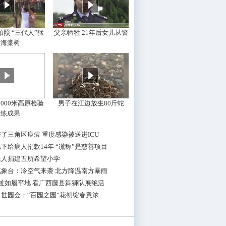
照 “三代人”猛
父亲牺牲 21年后女儿从警
摇海棠树
000米高原检验
男子在江边放生80斤蛇
训练成果
了三角区痘痘 重度感染被送进ICU
下给病人捐款14年 “谎称”是慈善项目
老人捐建五所希望小学
气象台：冷空气来袭 北方降温南方暴雨
桩如履平地 看广西藤县舞狮队展绝活
世园会：“百园之园”花初绽春意浓