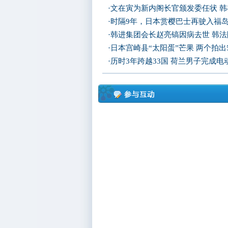
·
文在寅为新内阁长官颁发委任状 
·
时隔9年，日本赏樱巴士再驶入福
·
韩进集团会长赵亮镐因病去世 韩
·
日本宫崎县“太阳蛋”芒果 两个拍出
·
历时3年跨越33国 荷兰男子完成