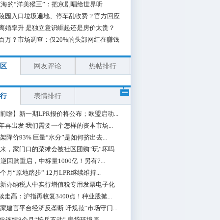
海的“洋美猴王”：把京剧唱给世界听
陵园入口垃圾遍地、停车乱收费？官方回应
离婚率升 是独立意识崛起还是房价太贵？
百万？市场调查：仅20%的头部网红在赚钱
区
网友评论
热帖排行
行
表情排行
前瞻】新一期LPR报价将公布；欧盟启动...
0年再出发 我们需要一个怎样的资本市场...
架降价93% 巨量“水分”是如何挤出去...
来，家门口的菜摊会被社区团购“玩”坏吗...
期逆回购重启，中标量1000亿！另有7...
个月“原地踏步” 12月LPR继续维持...
新办纳税人中实行增值税专用发票电子化
续走高：沪指再收复3400点！种业股掀...
家建言平台经济反垄断 吁规范“市场守门...
PR连续8个月“按兵不动” 房贷环境底...