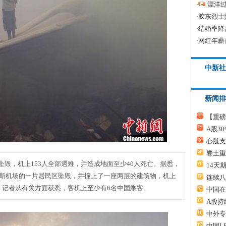
·
漂洋过
·
胶东烈士
·
结婚率降
·
网红年薪
中新社
新闻排
【重磅
A股3
心脏支
卷土重
毁，机上153人全部遇难，并造成地面至少40人死亡。据悉，
14天
各斯机场的一片居民区坠毁，并撞上了一座两层的建筑物，机上
连续八
。记者从有关方面获悉，客机上至少有6名中国乘客。
中国在
A股持
中外专
中国L