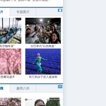
片
专题图片
“高空咖啡屋”
古巴举办“白色晚宴”
波恩樱花盛开
荷兰风信子进入盛放期
频
趣闻八卦