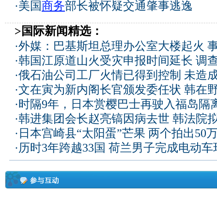
·
美国
商务
部长被怀疑交通肇事逃逸
>国际新闻精选：
·
外媒：巴基斯坦总理办公室大楼起火 
·
韩国江原道山火受灾申报时间延长 调
·
俄石油公司工厂火情已得到控制 未造
·
文在寅为新内阁长官颁发委任状 韩在
·
时隔9年，日本赏樱巴士再驶入福岛隔
·
韩进集团会长赵亮镐因病去世 韩法院
·
日本宫崎县“太阳蛋”芒果 两个拍出50
·
历时3年跨越33国 荷兰男子完成电动