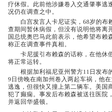
疗休假。此前他涉嫌卷入交通肇事逃
况仍在调查之中。
白宫发言人卡尼证实，68岁的布
查期间暂休病假，但没有说明他将离
国总统奥巴马此前表示，他希望布赖
称正在调查事件真相。
卡尼援引布赖森的话称，在他休假
将正常运转。
根据加利福尼亚州警方11日发布
9日傍晚在南加州卷入两起车祸，他
逃逸，但很快又撞上第二辆车。美国
犯了癫痫。事发后布赖森被送往医院
并返回华盛顿。