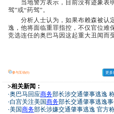
当地警方表示，目前没有迹象表明
驾”或“药驾”。
分析人士认为，如果布赖森被认定
逸，他将面临重罪指控，不仅官位难
竞选连任的奥巴马因这起重大丑闻而
参与互动(
0
)
更多
>相关新闻：
·
奥巴马回应
商务
部长涉交通肇事逃逸 
·
白宫关注美国
商务
部长交通肇事逃逸事
·
美国
商务
部长涉嫌交通肇事逃逸 官方