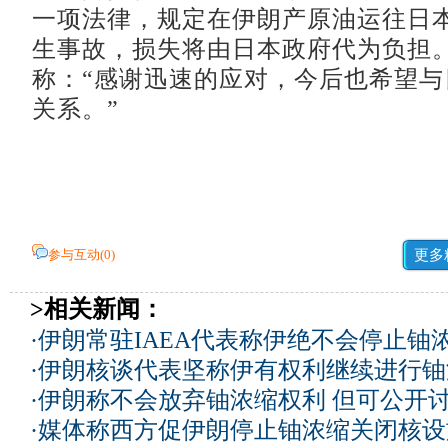
一项法律，规定在伊朗产原油运往日
生事故，损失将由日本政府代为负担
称：“感谢迅速的应对，今后也希望与
关系。”
参与互动(
0
)
更多
>相关新闻：
·
伊朗常驻IAEA代表称伊绝不会停止铀
·
伊朗核谈代表坚称伊有权利继续进行铀
·
伊朗称不会放弃铀浓缩权利 但可公开
·
媒体称西方促伊朗停止铀浓缩关闭核设