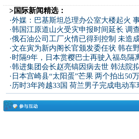
>国际新闻精选：
·
外媒：巴基斯坦总理办公室大楼起火 
·
韩国江原道山火受灾申报时间延长 调
·
俄石油公司工厂火情已得到控制 未造
·
文在寅为新内阁长官颁发委任状 韩在
·
时隔9年，日本赏樱巴士再驶入福岛隔
·
韩进集团会长赵亮镐因病去世 韩法院
·
日本宫崎县“太阳蛋”芒果 两个拍出50
·
历时3年跨越33国 荷兰男子完成电动