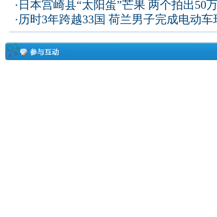
·
日本宫崎县“太阳蛋”芒果 两个拍出50
·
历时3年跨越33国 荷兰男子完成电动