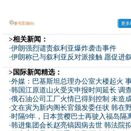
参与互动(
0
)
更多
>相关新闻：
·
伊朗强烈谴责叙利亚爆炸袭击事件
·
伊朗称已与叙利亚反对派接触 愿促进
>国际新闻精选：
·
外媒：巴基斯坦总理办公室大楼起火 
·
韩国江原道山火受灾申报时间延长 调
·
俄石油公司工厂火情已得到控制 未造
·
文在寅为新内阁长官颁发委任状 韩在
·
时隔9年，日本赏樱巴士再驶入福岛隔
·
韩进集团会长赵亮镐因病去世 韩法院