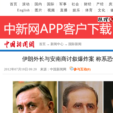
首页
滚动
国内
国际
军事
社会
财经
产经
房
|
|
|
|
|
|
|
|
English
图片
视频
直播
娱乐
体育
文化
|
|
|
|
|
|
|
首页
→
新闻中心
→
国际新闻
伊朗外长与安南商讨叙爆炸案 称系
2012年07月19日 09:20 来源：
中国新闻网
参与互动(
0
)