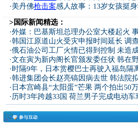
·
美丹佛
枪击案
感人故事：13岁女孩挺身
>国际新闻精选：
·
外媒：巴基斯坦总理办公室大楼起火 
·
韩国江原道山火受灾申报时间延长 调
·
俄石油公司工厂火情已得到控制 未造
·
文在寅为新内阁长官颁发委任状 韩在
·
时隔9年，日本赏樱巴士再驶入福岛隔
·
韩进集团会长赵亮镐因病去世 韩法院
·
日本宫崎县“太阳蛋”芒果 两个拍出50
·
历时3年跨越33国 荷兰男子完成电动