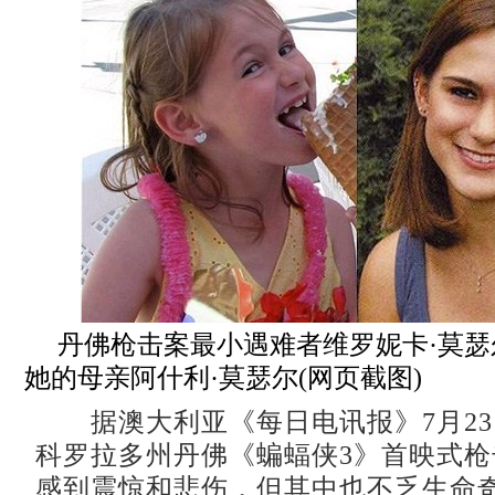
丹佛枪击案最小遇难者维罗妮卡·莫瑟尔
她的母亲阿什利·莫瑟尔(网页截图)
据澳大利亚《每日电讯报》7月23
科罗拉多州丹佛《蝙蝠侠3》首映式
感到震惊和悲伤，但其中也不乏生命