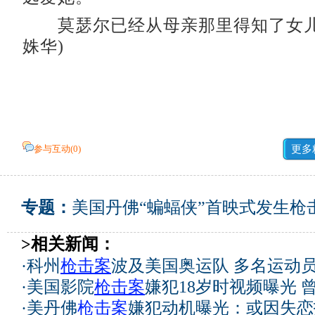
莫瑟尔已经从母亲那里得知了女儿
姝华)
参与互动(
0
)
更多
专题：
美国丹佛“蝙蝠侠”首映式发生枪
>相关新闻：
·
科州
枪击案
波及美国奥运队 多名运动
·
美国影院
枪击案
嫌犯18岁时视频曝光 
·
美丹佛
枪击案
嫌犯动机曝光：或因失恋