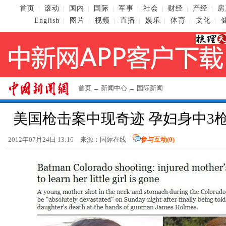
首页
滚动
国内
国际
军事
社会
财经
产经
房
|
|
|
|
|
|
|
|
English
图片
视频
直播
娱乐
体育
文化
|
|
|
|
|
|
|
首页
→
新闻中心
→
国际新闻
美国枪击案中现奇迹 孕妇身中3枪
2012年07月24日 13:16 来源：国际在线
参与互动(
0
)