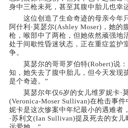
身中三枪未死，甚至其腹中胎儿也幸
这位创造了生命奇迹的母亲今年只
阿什利·莫瑟尔(Ashley Moser)，
枪，喉部中了两枪，但她依然顽强地
处于间歇性昏迷状态，正在重症监护
争。
莫瑟尔的哥哥罗伯特(Robert)说
知，她失去了腹中胎儿，但今天发现
是个奇迹。”
莫瑟尔年仅6岁的女儿维罗妮卡·莫
(Veronica-Moser Sullivan)在
妮卡是这次惨案中年纪最小的遇难者
·苏利文(Ian Sullivan)提及死去的
远爱她。”