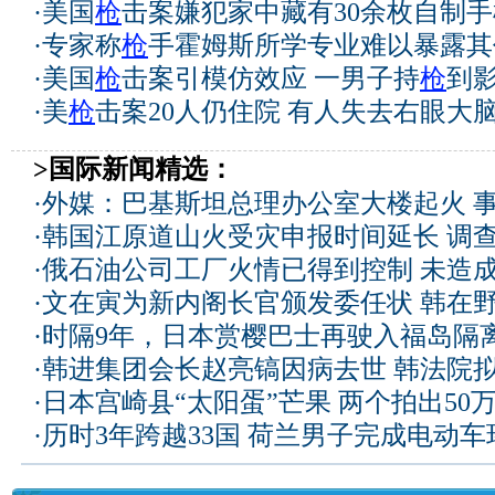
·
美国
枪
击案嫌犯家中藏有30余枚自制手
·
专家称
枪
手霍姆斯所学专业难以暴露其
·
美国
枪
击案引模仿效应 一男子持
枪
到
·
美
枪
击案20人仍住院 有人失去右眼大脑
>国际新闻精选：
·
外媒：巴基斯坦总理办公室大楼起火 
·
韩国江原道山火受灾申报时间延长 调
·
俄石油公司工厂火情已得到控制 未造
·
文在寅为新内阁长官颁发委任状 韩在
·
时隔9年，日本赏樱巴士再驶入福岛隔
·
韩进集团会长赵亮镐因病去世 韩法院
·
日本宫崎县“太阳蛋”芒果 两个拍出50
·
历时3年跨越33国 荷兰男子完成电动