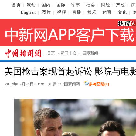
首页
滚动
国内
国际
军事
社会
财经
产经
房
|
|
|
|
|
|
|
|
English
图片
视频
直播
娱乐
体育
文化
|
|
|
|
|
|
|
首页
→
新闻中心
→
国际新闻
美国枪击案现首起诉讼 影院与电
2012年07月26日 09:38 来源：
中国新闻网
参与互动(
0
)