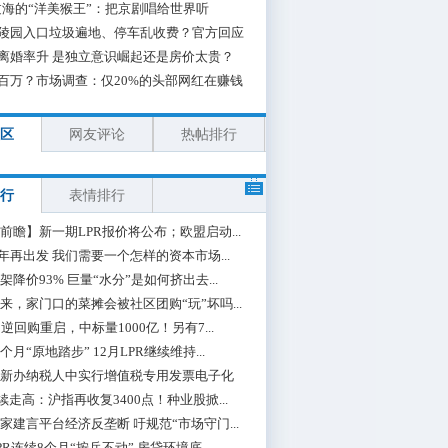
海的“洋美猴王”：把京剧唱给世界听
陵园入口垃圾遍地、停车乱收费？官方回应
离婚率升 是独立意识崛起还是房价太贵？
百万？市场调查：仅20%的头部网红在赚钱
区
网友评论
热帖排行
行
表情排行
前瞻】新一期LPR报价将公布；欧盟启动...
0年再出发 我们需要一个怎样的资本市场...
架降价93% 巨量“水分”是如何挤出去...
来，家门口的菜摊会被社区团购“玩”坏吗...
期逆回购重启，中标量1000亿！另有7...
个月“原地踏步” 12月LPR继续维持...
新办纳税人中实行增值税专用发票电子化
续走高：沪指再收复3400点！种业股掀...
家建言平台经济反垄断 吁规范“市场守门...
PR连续8个月“按兵不动” 房贷环境底...