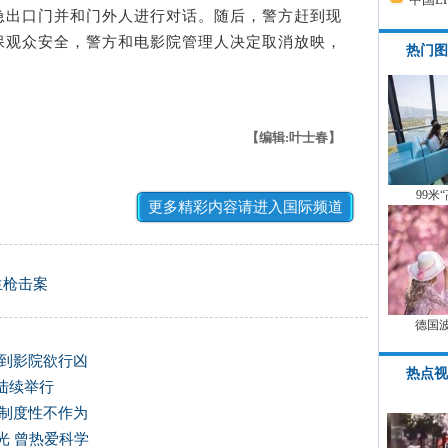
急出口门并和门外人进行对话。随后，警方赶到现
保观众安全，警方和电影院管理人决定取消放映，
热门图
【编辑:叶士春】
99米
更多精彩内容请进入国际频道
生枪击案
德国
枪到影院欲行凶
热点视
陆续举行
显制度性不作为
光 曾热爱科学