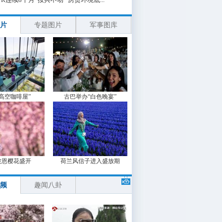
片
专题图片
军事图库
“高空咖啡屋”
古巴举办“白色晚宴”
波恩樱花盛开
荷兰风信子进入盛放期
频
趣闻八卦