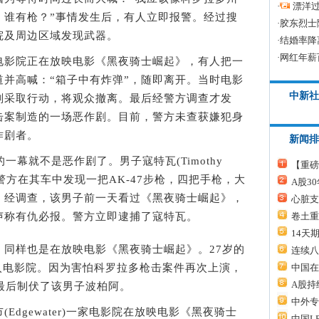
·
漂洋过
。谁有枪？”事情发生后，有人立即报警。经过搜
·
胶东烈士
院及周边区域发现武器。
·
结婚率降
·
网红年薪
电影院正在放映电影《黑夜骑士崛起》，有人把一
并高喊：“箱子中有炸弹”，随即离开。当时电影
中新社
刻采取行动，将观众撤离。最后经警方调查才发
击案制造的一场恶作剧。目前，警方未查获嫌犯身
作剧者。
新闻排
幕就不是恶作剧了。男子寇特瓦(Timothy
【重磅
下。警方在其车中发现一把AK-47步枪，四把手枪，大
A股3
。经调查，该男子前一天看过《黑夜骑士崛起》，
心脏支
卷土重
声称有仇必报。警方立即逮捕了寇特瓦。
14天
样也是在放映电影《黑夜骑士崛起》。27岁的
连续八
中国在
a)醉酒进入电影院。因为害怕科罗拉多枪击案件再次上演，
A股持
最后制伏了该男子波柏阿。
中外专
gewater)一家电影院在放映电影《黑夜骑士
中国L