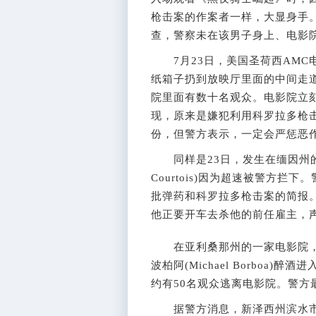
枪击案的作案者一样，大显身手
查，警察未在该男子身上、电影
7月23日，美国圣荷西AMC
纸箱子扔到放映厅里面的中间走道
院里面有数十名观众。电影院立
现，原来是嫌犯利用科罗拉多枪
份，但警方表示，一定会严惩恶
同样是23日，发生在缅因州的一
Courtois)因为超速被警方拦
批弹药和科罗拉多枪击案的简报
他正要开车去杀他的前任雇主，
在亚利桑那州的一家电影院，同
波柏阿(Michael Borbo
约有50名观众逃离电影院。警方
据警方消息，新泽西州滨水市(Ed