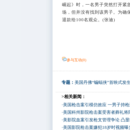
崛起》时，一名男子突然打开紧
场，但并没有找到该男子。为确
退款给100名观众。(张迪)
参与互动(
0
)
专题：
美国丹佛“蝙蝠侠”首映式发
>相关新闻：
·
美国枪击案引模仿效应 一男子持
·
美国科州影院枪击案受害者葬礼将
·
美影院血案引发枪支管理争论 凸
·
美国影院枪击案嫌犯18岁时视频曝