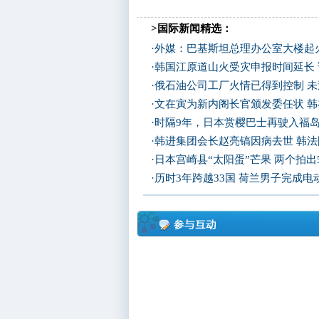
>国际新闻精选：
·
外媒：巴基斯坦总理办公室大楼起
·
韩国江原道山火受灾申报时间延长
·
俄石油公司工厂火情已得到控制 
·
文在寅为新内阁长官颁发委任状 
·
时隔9年，日本赏樱巴士再驶入福
·
韩进集团会长赵亮镐因病去世 韩
·
日本宫崎县“太阳蛋”芒果 两个拍出
·
历时3年跨越33国 荷兰男子完成