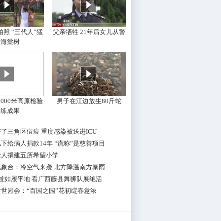
照 “三代人”猛
父亲牺牲 21年后女儿从警
摇海棠树
000米高原检验
男子在江边放生80斤蛇
训练成果
了三角区痘痘 重度感染被送进ICU
下给病人捐款14年 “谎称”是慈善项目
老人捐建五所希望小学
气象台：冷空气来袭 北方降温南方暴雨
桩如履平地 看广西藤县舞狮队展绝活
世园会：“百园之园”花初绽春意浓