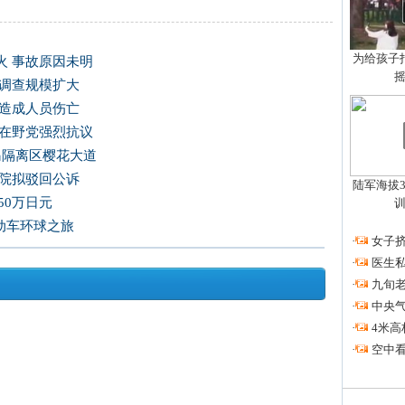
为给孩子拍
火 事故原因未明
 调查规模扩大
未造成人员伤亡
韩在野党强烈抗议
岛隔离区樱花大道
法院拟驳回公诉
陆军海拔3
50万日元
电动车环球之旅
·
女子挤
·
医生私
·
九旬
·
中央
·
4米高
·
空中看