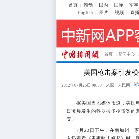
首页
滚动
国内
国际
军事
|
|
|
|
English
图片
视频
直
|
|
|
首页
→
新闻中心
美国枪击案引发模
2012年07月26日 09:50 来源：人民网
据美国当地媒体报道，美国电影
日凌晨发生的科罗拉多枪击案的
安。
7月22日下午，在南加州一家电影院
入场观看《黑夜骑士崛起》时，