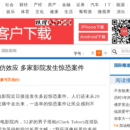
社会
财经
产经
房产
金融
证券
汽车
I T
能源
|
|
|
|
|
|
|
|
|
|
播
娱乐
体育
文化
健康
生活
葡萄酒
微视界
演出
|
|
|
|
|
|
|
|
|
→
国际新闻
大
中
小
字号：
国际频道
仿效应 多家影院发生惊恐案件
阅读
参与互动(
0
)
·
不舍旅澳
院近日接连发生多起惊恐案件。人们还未从20
·
历时3年
悲痛中走出来，一连串的惊恐案件让民众感到不
·
佛罗里达
·
福原爱平
·
加拿大一
内，52岁的男子塔柏(Clark Tabor)在排队
·
加油
因为等待时间过长而大喊：“我应该像科罗拉多州