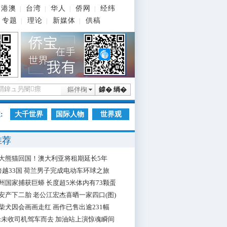
港澳
台湾
华人
侨网
经纬
|
|
|
|
专题
理论
新媒体
供稿
|
|
|
鏂伴椈
鎼� 绱�
:
大千世界
国际人物
世界观
推荐
大熊猫回国！澳大利亚将租期延长5年
跨越33国 荷兰男子完成电动车环球之旅
州国家捕获巨蟒 长度超5米体内有73颗蛋
安产下二胎 老公江宏杰喜晒一家四口(图)
柴犬因会画画走红 画作已售出逾231幅
枪未收司机驾车而去 加油站上演惊魂瞬间