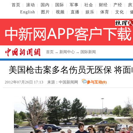
首页
滚动
国内
国际
军事
社会
财经
产经
房
|
|
|
|
|
|
|
|
English
图片
视频
直播
娱乐
体育
文化
|
|
|
|
|
|
|
首页
→
新闻中心
→
国际新闻
美国枪击案多名伤员无医保 将面
2012年07月26日 17:13 来源：
中国新闻网
参与互动(
0
)