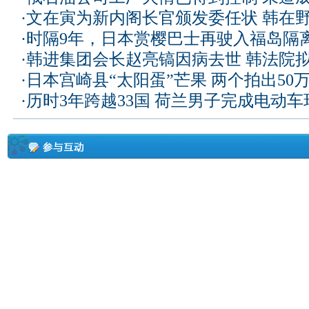
·
文在寅为新内阁长官颁发委任状 韩在
·
时隔9年，日本赏樱巴士再驶入福岛隔
·
韩进集团会长赵亮镐因病去世 韩法院
·
日本宫崎县“太阳蛋”芒果 两个拍出50
·
历时3年跨越33国 荷兰男子完成电动