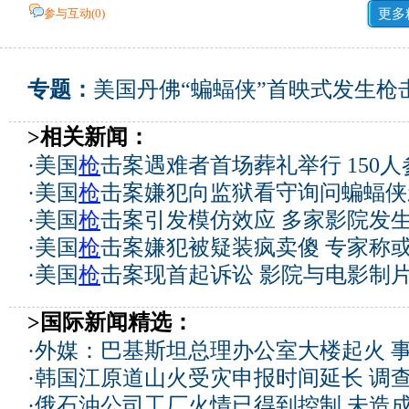
参与互动(
0
)
更多
专题：
美国丹佛“蝙蝠侠”首映式发生枪
>相关新闻：
·
美国
枪
击案遇难者首场葬礼举行 150人
·
美国
枪
击案嫌犯向监狱看守询问蝙蝠侠
·
美国
枪
击案引发模仿效应 多家影院发
·
美国
枪
击案嫌犯被疑装疯卖傻 专家称
·
美国
枪
击案现首起诉讼 影院与电影制
>国际新闻精选：
·
外媒：巴基斯坦总理办公室大楼起火 
·
韩国江原道山火受灾申报时间延长 调
·
俄石油公司工厂火情已得到控制 未造