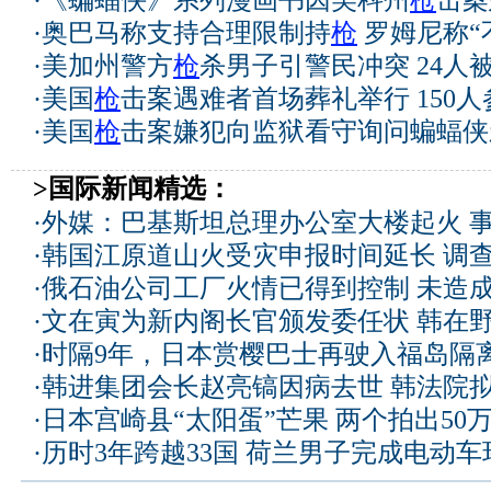
·
《蝙蝠侠》系列漫画书因美科州
枪
击案
·
奥巴马称支持合理限制持
枪
罗姆尼称“
·
美加州警方
枪
杀男子引警民冲突 24人被
·
美国
枪
击案遇难者首场葬礼举行 150人
·
美国
枪
击案嫌犯向监狱看守询问蝙蝠侠
>国际新闻精选：
·
外媒：巴基斯坦总理办公室大楼起火 
·
韩国江原道山火受灾申报时间延长 调
·
俄石油公司工厂火情已得到控制 未造
·
文在寅为新内阁长官颁发委任状 韩在
·
时隔9年，日本赏樱巴士再驶入福岛隔
·
韩进集团会长赵亮镐因病去世 韩法院
·
日本宫崎县“太阳蛋”芒果 两个拍出50
·
历时3年跨越33国 荷兰男子完成电动