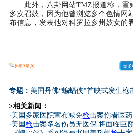
此外，八卦网站TMZ报道称，霍
多次召妓，因为他曾浏览多个色情网
布信息，发表他对科罗拉多州妓女的
参与互动(
0
)
更多
专题：
美国丹佛“蝙蝠侠”首映式发生枪
>相关新闻：
·
美国多家医院宣布减免
枪
击案伤者医药费
·
美国
枪
击案多名伤员无医保 将面临巨