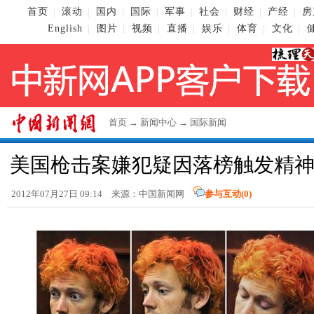
首页
滚动
国内
国际
军事
社会
财经
产经
房
|
|
|
|
|
|
|
|
English
图片
视频
直播
娱乐
体育
文化
|
|
|
|
|
|
|
首页
→
新闻中心
→
国际新闻
美国枪击案嫌犯疑因落榜触发精神
2012年07月27日 09:14 来源：
中国新闻网
参与互动(
0
)