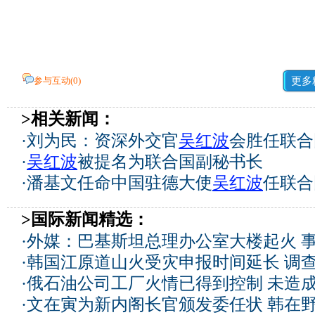
参与互动(
0
)
更多
>相关新闻：
·
刘为民：资深外交官
吴红波
会胜任联合
·
吴红波
被提名为联合国副秘书长
·
潘基文任命中国驻德大使
吴红波
任联合
>国际新闻精选：
·
外媒：巴基斯坦总理办公室大楼起火 
·
韩国江原道山火受灾申报时间延长 调
·
俄石油公司工厂火情已得到控制 未造
·
文在寅为新内阁长官颁发委任状 韩在