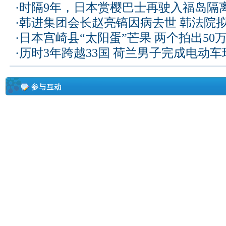
·
时隔9年，日本赏樱巴士再驶入福岛隔
·
韩进集团会长赵亮镐因病去世 韩法院
·
日本宫崎县“太阳蛋”芒果 两个拍出50
·
历时3年跨越33国 荷兰男子完成电动