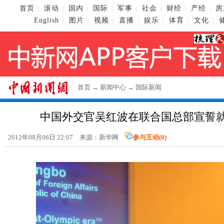
首页
滚动
国内
国际
军事
社会
财经
产经
房
|
|
|
|
|
|
|
|
English
图片
视频
直播
娱乐
体育
文化
|
|
|
|
|
|
|
首页
→
新闻中心
→
国际新闻
中国外交官吴红波在联合国总部宣誓
2012年08月06日 22:07 来源：新华网
参与互动(
0
)